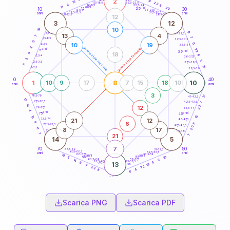
2
14
18,5-19
13
22
22,5-23,5
17,5-18,5
8
8
16-17,5
23,5-24
11
anni
anni
20
15
10
30
25
26-27,5
13,5-14
12,5-13,5
27,5-28,5
anni
anni
11-12,5
28,5-29
12
3
12
10
10
19
8,5-9
31-32,5
13
4
7
7
7,5-8,5
32,5-33,5
11
11
10
19
6-7,5
33,5-34
4
generazione maschile
generazione femminile
anni
22
5
anni
35
18
9
9
3,5-4
36-37,5
5
5
2,5-3,5
37,5-38,5
6
15
1-2,5
38,5-39
0
40
1
8
10
10
9
17
7
15
18
10
anni
anni
3
17
78,5-79
41-42,5
17
77,5-78,5
42,5-43,5
7
16
22
12
76-77,5
43,5-44
4
anni
anni
75
45
15
15
21
12
73,5-74
46-47,5
6
8
8
72,5-73,5
47,5-48,5
20
11
8
17
71-72,5
48,5-49
7
21
7
14
5
7
70
50
68,5-69
51-52,5
67,5-68,5
52,5-53,5
anni
anni
66-67,5
53,5-54
19
anni
anni
10
65
55
5
63,5-64
56-57,5
5
14
62,5-63,5
57,5-58,5
5
9
13
61-62,5
58,5-59
18
4
22
22
4
8
17
60
anni
Scarica PNG
Scarica PDF