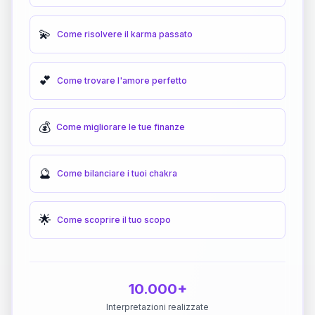
💫
Come risolvere il karma passato
💕
Come trovare l'amore perfetto
💰
Come migliorare le tue finanze
🔮
Come bilanciare i tuoi chakra
🌟
Come scoprire il tuo scopo
10.000+
Interpretazioni realizzate