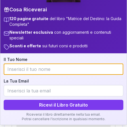
Cosa Riceverai
11
11-12.5
31-32.5
120 pagine gratuite
del libro "Matrice del Destino: la Guida
+
3
8
12.5-13.5
32.5-33.5
Completa"
Zone della Matrice:
Newsletter esclusiva
con aggiornamenti e contenuti
+
5
13
13.5-14
33.5-34
speciali
Analisi, Significato e
5
14-16
34-36
Sconti e offerte
sui futuri corsi e prodotti
Interpretazione
+
4
12
16-17.5
36-37.5
Il Tuo Nome
Clicca su ogni zona per leggere la definizione e
+
5
7
17.5-18.5
37.5-38.5
l'interpretazione!
+
4
9
18.5-19
38.5-39
La Tua Email
GRATIS
Zona del Ritratto
Importanza:
Ricevi il Libro Gratuito
Riceverai il libro direttamente nella tua email.
Potrai cancellare l'iscrizione in qualsiasi momento.