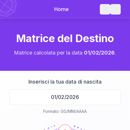
Home
Matrice del Destino
Matrice calcolata per la data
01/02/2026
.
Inserisci la tua data di nascita
Formato: GG/MM/AAAA
20
anni
9
18
7
16
12
3
5
21-22,5