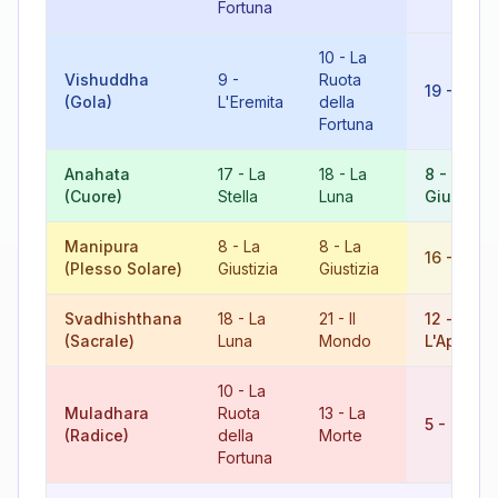
Fortuna
10
-
La
Vishuddha
9
-
Ruota
19
-
Il So
(Gola)
L'Eremita
della
Fortuna
Anahata
17
-
La
18
-
La
8
-
La
(Cuore)
Stella
Luna
Giustizia
Manipura
8
-
La
8
-
La
16
-
La T
(Plesso Solare)
Giustizia
Giustizia
Svadhishthana
18
-
La
21
-
Il
12
-
(Sacrale)
Luna
Mondo
L'Appeso
10
-
La
Muladhara
Ruota
13
-
La
5
-
Il Pap
(Radice)
della
Morte
Fortuna