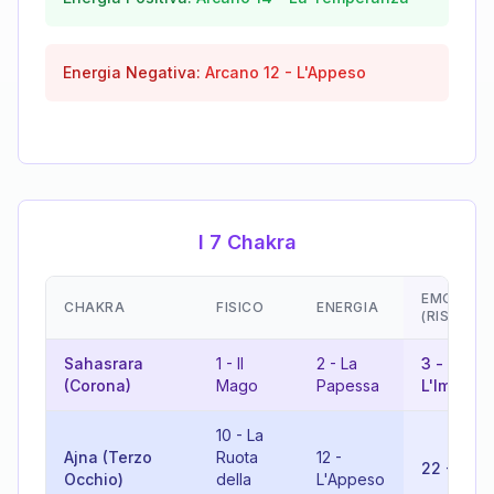
Energia Negativa:
Arcano
12
-
L'Appeso
I 7 Chakra
EMOZIONI
CHAKRA
FISICO
ENERGIA
(RISULTA
Sahasrara
1
-
Il
2
-
La
3
-
(Corona)
Mago
Papessa
L'Imperat
10
-
La
Ajna (Terzo
Ruota
12
-
22
-
Il M
Occhio)
della
L'Appeso