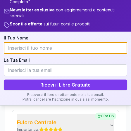
Completa"
Interpretazione
Newsletter esclusiva
con aggiornamenti e contenuti
36-37.5
+
6
19
16-17.5
speciali
Clicca su ogni zona per leggere la definizione e
37.5-38.5
11
17.5-18.5
Sconti e offerte
sui futuri corsi e prodotti
l'interpretazione!
38.5-39
+
3
14
18.5-19
Il Tuo Nome
GRATIS
Zona del Ritratto
Importanza:
La Tua Email
Ricevi il Libro Gratuito
Karma Genitore-Figlio
Importanza:
Riceverai il libro direttamente nella tua email.
Potrai cancellare l'iscrizione in qualsiasi momento.
GRATIS
Fulcro Centrale
Importanza: