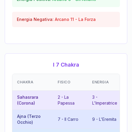
Energia Negativa:
Arcano
11
-
La Forza
I 7 Chakra
EM
CHAKRA
FISICO
ENERGIA
(R
Sahasrara
2
-
La
3
-
5
(Corona)
Papessa
L'Imperatrice
Ajna (Terzo
16
7
-
Il Carro
9
-
L'Eremita
Occhio)
To