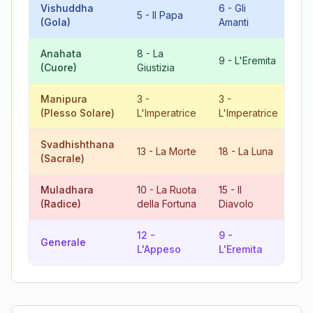
Vishuddha
6
-
Gli
5
-
Il Papa
11
(Gola)
Amanti
Anahata
8
-
La
17
9
-
L'Eremita
(Cuore)
Giustizia
St
Manipura
3
-
3
-
6
(Plesso Solare)
L'Imperatrice
L'Imperatrice
Am
Svadhishthana
4
13
-
La Morte
18
-
La Luna
(Sacrale)
L'
Muladhara
10
-
La Ruota
15
-
Il
7
(Radice)
della Fortuna
Diavolo
12
-
9
-
12
Generale
L'Appeso
L'Eremita
L'