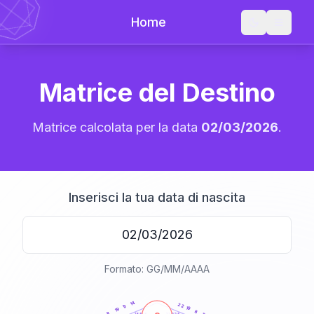
Home
Matrice del Destino
Matrice calcolata per la data
02/03/2026
.
Inserisci la tua data di nascita
Formato: GG/MM/AAAA
20
anni
14
22
11
19
19
8
8
21-22,5