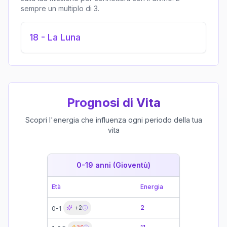
sempre un multiplo di 3.
18
-
La Luna
Prognosi di Vita
Scopri l'energia che influenza ogni periodo della tua
vita
0-19 anni (Gioventù)
19-39 
Età
Energia
Età
+
2
2
0-1
19-21