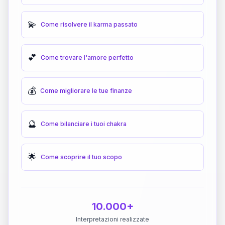
💫
Come risolvere il karma passato
💕
Come trovare l'amore perfetto
💰
Come migliorare le tue finanze
🔮
Come bilanciare i tuoi chakra
🌟
Come scoprire il tuo scopo
10.000+
Interpretazioni realizzate