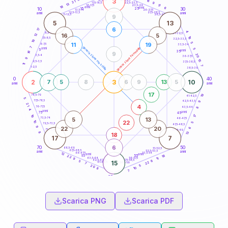
3
16
18,5-19
21
9
22,5-23,5
17,5-18,5
13
11
16-17,5
23,5-24
18
anni
anni
6
15
10
30
25
26-27,5
13,5-14
12,5-13,5
27,5-28,5
anni
anni
11-12,5
28,5-29
9
5
13
6
17
4
8,5-9
31-32,5
16
5
12
18
7,5-8,5
32,5-33,5
19
5
11
19
6-7,5
33,5-34
7
generazione maschile
generazione femminile
anni
5
5
anni
35
16
9
20
3,5-4
36-37,5
9
15
2,5-3,5
37,5-38,5
11
7
1-2,5
38,5-39
0
40
2
3
10
7
5
8
6
9
13
5
anni
anni
17
19
78,5-79
41-42,5
5
77,5-78,5
42,5-43,5
9
21
4
76-77,5
43,5-44
8
4
anni
anni
75
45
17
19
5
13
73,5-74
46-47,5
22
10
5
72,5-73,5
47,5-48,5
9
22
20
6
71-72,5
48,5-49
8
13
18
17
7
6
70
50
68,5-69
51-52,5
67,5-68,5
52,5-53,5
anni
anni
66-67,5
53,5-54
12
anni
anni
18
65
55
22
63,5-64
56-57,5
11
9
62,5-63,5
57,5-58,5
6
5
15
22
61-62,5
58,5-59
7
5
20
10
8
7
60
anni
Scarica PNG
Scarica PDF