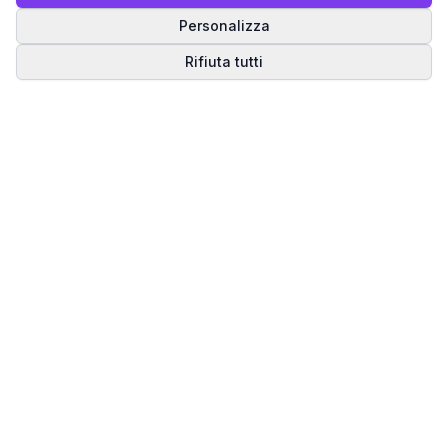
Personalizza
Rifiuta tutti
Matrice del Destino
Scopri il tuo percorso spirituale attraverso la