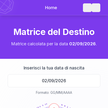
Home
Matrice del Destino
Matrice calcolata per la data
02/09/2026
.
Inserisci la tua data di nascita
Formato: GG/MM/AAAA
20
anni
20
10
11
19
4
11
20
21-22,5