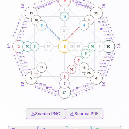
9
10
18,5-19
6
21
22,5-23,5
17,5-18,5
4
11
16-17,5
23,5-24
15
anni
3
anni
15
10
30
25
26-27,5
13,5-14
12,5-13,5
27,5-28,5
anni
anni
11-12,5
28,5-29
6
11
19
15
17
22
8,5-9
31-32,5
16
5
6
3
7,5-8,5
32,5-33,5
19
14
5
4
6-7,5
33,5-34
13
generazione maschile
generazione femminile
anni
11
5
anni
35
10
21
5
3,5-4
36-37,5
15
21
2,5-3,5
37,5-38,5
17
4
1-2,5
38,5-39
0
40
2
6
10
10
8
14
12
18
16
8
anni
anni
5
16
78,5-79
41-42,5
11
77,5-78,5
42,5-43,5
6
9
20
7
76-77,5
43,5-44
16
anni
anni
75
45
7
14
17
16
73,5-74
46-47,5
16
19
5
72,5-73,5
47,5-48,5
18
12
22
20
71-72,5
48,5-49
22
17
9
5
4
3
70
50
68,5-69
51-52,5
67,5-68,5
52,5-53,5
anni
anni
66-67,5
53,5-54
18
anni
anni
15
65
55
13
63,5-64
56-57,5
11
21
62,5-63,5
57,5-58,5
18
8
21
61-62,5
58,5-59
7
19
17
11
10
5
4
60
anni
Scarica PNG
Scarica PDF