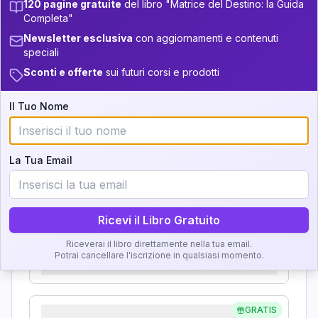
+
2
6
13.5-14
120 pagine gratuite
del libro "Matrice del Destino: la Guida
Analisi, Significato e
Completa"
34-36
+
6
20
14-16
Newsletter esclusiva
con aggiornamenti e contenuti
Interpretazione
36-37.5
speciali
+
4
4
16-17.5
Sconti e offerte
sui futuri corsi e prodotti
Clicca su ogni zona per leggere la definizione e
37.5-38.5
11
17.5-18.5
l'interpretazione!
Il Tuo Nome
38.5-39
+
6
20
18.5-19
GRATIS
Zona del Ritratto
La Tua Email
Importanza:
Ricevi il Libro Gratuito
Karma Genitore-Figlio
Riceverai il libro direttamente nella tua email.
Potrai cancellare l'iscrizione in qualsiasi momento.
Importanza:
GRATIS