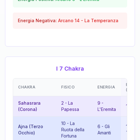
Energia Negativa:
Arcano
14
-
La Temperanza
I 7 Chakra
EMOZI
CHAKRA
FISICO
ENERGIA
(RISU
Sahasrara
2
-
La
9
-
11
-
La
(Corona)
Papessa
L'Eremita
10
-
La
Ajna (Terzo
6
-
Gli
16
-
L
Ruota della
Occhio)
Amanti
Torre
Fortuna