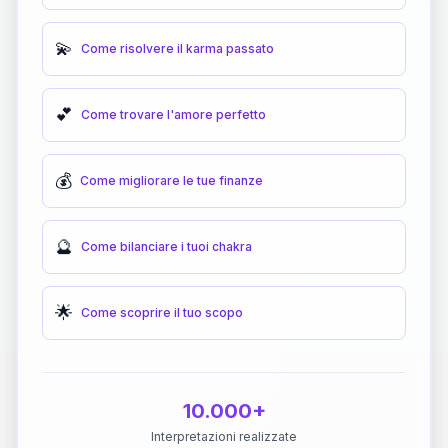
💫
Come risolvere il karma passato
💕
Come trovare l'amore perfetto
💰
Come migliorare le tue finanze
🔮
Come bilanciare i tuoi chakra
🌟
Come scoprire il tuo scopo
10.000+
Interpretazioni realizzate