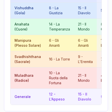
Vishuddha
8
-
La
15
-
Il
5
-
Il 
(Gola)
Giustizia
Diavolo
Anahata
14
-
La
21
-
Il
8
-
La
(Cuore)
Temperanza
Mondo
Giusti
Manipura
6
-
Gli
6
-
Gli
12
-
(Plesso Solare)
Amanti
Amanti
L'App
Svadhishthana
9
-
16
-
La Torre
7
-
Il 
(Sacrale)
L'Eremita
10
-
La
Muladhara
21
-
Il
4
-
Ruota della
(Radice)
Mondo
L'Impe
Fortuna
12
-
15
-
Il
Generale
9
-
L'E
L'Appeso
Diavolo