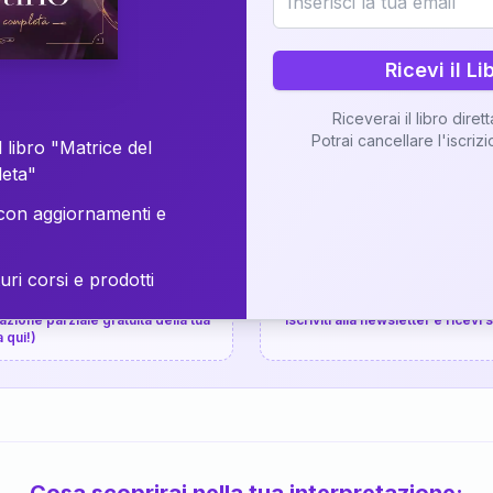
⚡
Consegna in 48 ore
Ricevi il Li
Scopri il Libro
Riceverai il libro diret
Potrai cancellare l'iscriz
📚
Guida completa
 libro "Matrice del
leta"
on aggiornamenti e
uri corsi e prodotti
📚
arziale gratuita
P.P.S.
zione parziale gratuita della tua
Iscriviti alla newsletter e ricevi
a qui!)
Cosa scoprirai nella tua interpretazione: