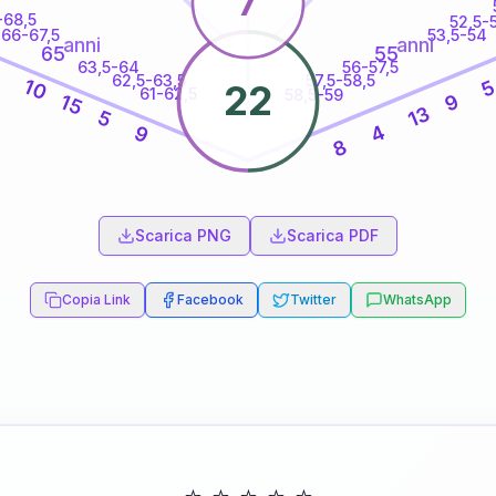
7
-68,5
52,5-
66-67,5
53,5-54
anni
anni
65
55
63,5-64
56-57,5
8
62,5-63,5
57,5-58,5
10
22
61-62,5
58,5-59
9
15
13
5
4
9
8
60
anni
Scarica PNG
Scarica PDF
Copia Link
Facebook
Twitter
WhatsApp