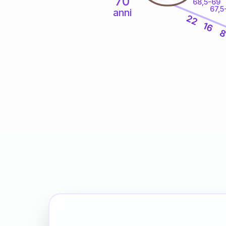
70
68,5-69
67,5
anni
22
16