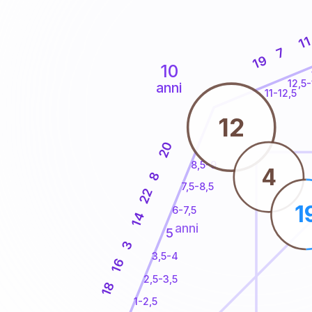
1
7
19
10
12,5-
anni
11-12,5
12
20
8,5-9
4
8
7,5-8,5
22
1
6-7,5
14
anni
5
3
3,5-4
16
2,5-3,5
18
1-2,5