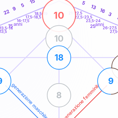
15
5
5
13
9
16
22
10
21-22,5
3
18,5-19
1
22,5-23,5
17,5-18,5
16-17,5
23,5-24
anni
anni
15
25
26-27,5
13,5-14
13,5
27,5
10
18
9
9
generazione femminile
generazione maschile
8