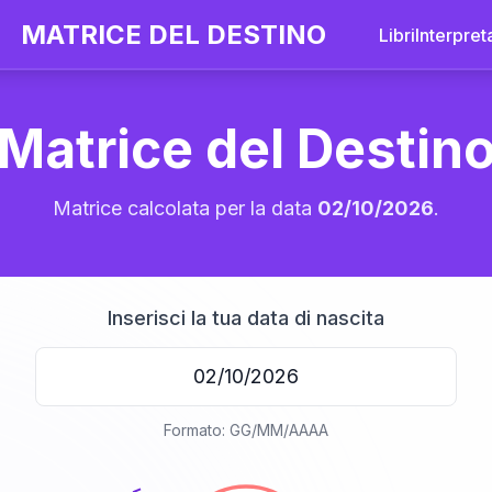
MATRICE DEL DESTINO
Libri
Interpret
Matrice del Destin
Matrice calcolata per la data
02/10/2026
.
Inserisci la tua data di nascita
20
Formato: GG/MM/AAAA
anni