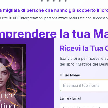
⭐
⭐
⭐
⭐
⭐
 a migliaia di persone che hanno già scoperto il lor
Oltre 10.000 interpretazioni personalizzate realizzate con successo
prendere la tua Ma
a del Libro
dettaglio?
Ricevi la Tua 
Iscriviti ora per ricevere 
o della tua Matrice del Destino attraverso una n
del libro "Matrice del Des
nalizzata o studiando attraverso il manuale com
Il Tuo Nome
Richiedi Interpretazione
La Tua Email
✨
Interpretazione personalizzata