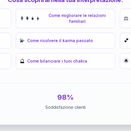
Come migliorare le relazioni
👨‍👩‍👧‍👦
⚖️
familiari
💫
💕
Come risolvere il karma passato
🔮
🌟
Come bilanciare i tuoi chakra
98%
Soddisfazione clienti