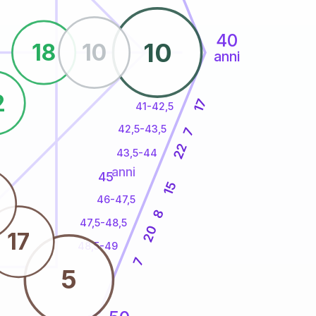
40
10
18
10
anni
2
17
41-42,5
42,5-43,5
7
22
43,5-44
anni
45
15
46-47,5
8
47,5-48,5
20
17
48,5-49
7
5