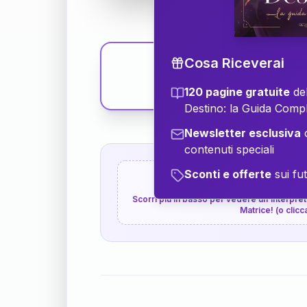
Cosa Riceverai
120 pagine gratuite
del
Destino: la Guida Comp
Newsletter esclusiva
c
contenuti speciali
Sconti e offerte
sui fut
👇
P.S. Interpretazione p
Scorri più in basso per vedere un'interpreta
Matrice! (o clicc