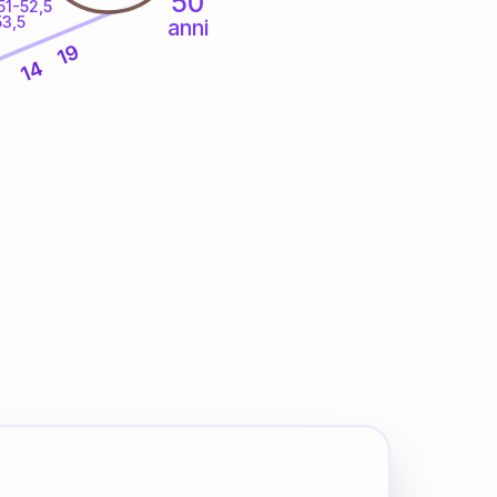
50
51-52,5
53,5
anni
19
14
5