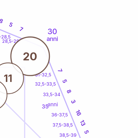
8
5
7
30
-28,5
anni
28,5-29
20
7
31-32,5
11
5
32,5-33,5
8
33,5-34
3
anni
35
16
36-37,5
13
37,5-38,5
5
38,5-39