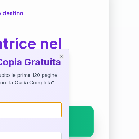
o destino
trice nel
Copia Gratuita
Close
subito le prime 120 pagine
ostra interpretazione
tino: la Guida Completa"
pleto.