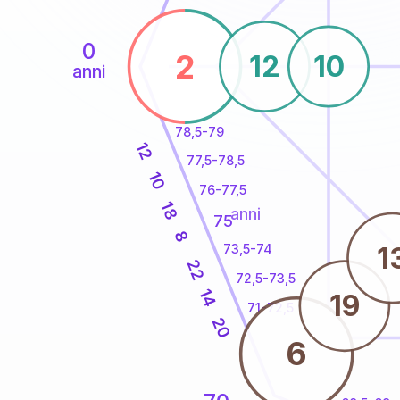
0
2
12
10
anni
78,5-79
12
77,5-78,5
10
76-77,5
18
anni
75
8
1
73,5-74
22
72,5-73,5
14
19
71-72,5
20
6