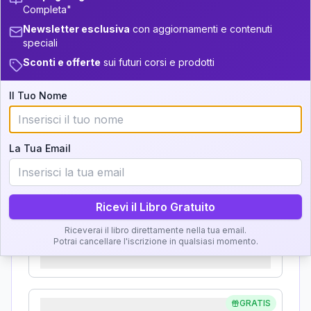
+
3
14
13.5-14
Completa"
Analisi, Significato e
34-36
5
Newsletter esclusiva
con aggiornamenti e contenuti
14-16
Interpretazione
speciali
36-37.5
11
16-17.5
Sconti e offerte
sui futuri corsi e prodotti
Clicca su ogni zona per leggere la definizione e
37.5-38.5
+
2
6
17.5-18.5
l'interpretazione!
Il Tuo Nome
38.5-39
+
5
7
18.5-19
GRATIS
Zona del Ritratto
La Tua Email
Importanza:
Ricevi il Libro Gratuito
Riceverai il libro direttamente nella tua email.
Karma Genitore-Figlio
Potrai cancellare l'iscrizione in qualsiasi momento.
Importanza:
GRATIS