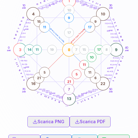
1
11
18,5-19
14
5
22,5-23,5
17,5-18,5
9
21
16-17,5
23,5-24
13
anni
anni
4
15
10
30
25
26-27,5
13,5-14
12,5-13,5
27,5-28,5
anni
anni
11-12,5
28,5-29
10
4
10
9
15
21
8,5-9
31-32,5
15
9
11
11
7,5-8,5
32,5-33,5
18
3
11
17
6-7,5
33,5-34
7
generazione maschile
generazione femminile
anni
19
5
anni
35
17
17
11
3,5-4
36-37,5
10
10
2,5-3,5
37,5-38,5
13
19
1-2,5
38,5-39
0
40
3
8
9
14
11
19
7
15
17
8
anni
anni
10
22
78,5-79
41-42,5
7
77,5-78,5
13
42,5-43,5
22
11
76-77,5
17
43,5-44
5
anni
anni
75
45
19
4
5
11
73,5-74
46-47,5
12
5
9
72,5-73,5
47,5-48,5
8
21
6
8
71-72,5
48,5-49
6
21
3
16
22
7
70
50
68,5-69
51-52,5
67,5-68,5
52,5-53,5
anni
anni
66-67,5
53,5-54
7
anni
anni
65
55
7
9
63,5-64
56-57,5
3
20
62,5-63,5
57,5-58,5
11
11
13
61-62,5
58,5-59
8
17
11
6
21
19
7
60
anni
Scarica PNG
Scarica PDF