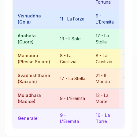
Fortuna
Vishuddha
9
-
20
-
Il
11
-
La Forza
(Gola)
L'Eremita
Giudiz
Anahata
17
-
La
19
-
Il Sole
9
-
L'
(Cuore)
Stella
Manipura
8
-
La
8
-
La
16
-
L
(Plesso Solare)
Giustizia
Giustizia
Torre
Svadhishthana
21
-
Il
17
-
La Stella
11
-
La
(Sacrale)
Mondo
Muladhara
13
-
La
9
-
L'Eremita
22
-
I
(Radice)
Morte
9
-
16
-
La
16
-
L
Generale
L'Eremita
Torre
Torre