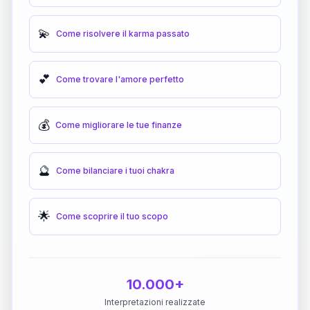
💫
Come risolvere il karma passato
💕
Come trovare l'amore perfetto
💰
Come migliorare le tue finanze
🔮
Come bilanciare i tuoi chakra
🌟
Come scoprire il tuo scopo
10.000+
Interpretazioni realizzate