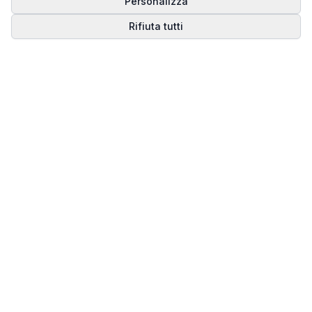
Personalizza
Rifiuta tutti
Matrice del Destino
Scopri il tuo percorso spirituale attraverso la
numerologia della Matrice del Destino.
Il sito ufficiale di