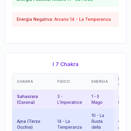
Energia Negativa:
Arcano
14
-
La Temperanza
I 7 Chakra
EMOZI
CHAKRA
FISICO
ENERGIA
(RISU
Sahasrara
3
-
1
-
Il
4
-
(Corona)
L'Imperatrice
Mago
L'Impe
10
-
La
Ajna (Terzo
14
-
La
Ruota
6
-
Gli
Occhio)
Temperanza
della
Amant