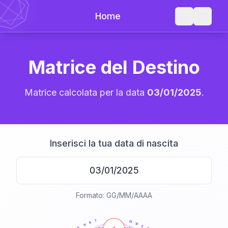
Home
Matrice del Destino
Matrice calcolata per la data
03/01/2025
.
Inserisci la tua data di nascita
Formato: GG/MM/AAAA
20
anni
7
13
6
12
11
5
5
21-22,5