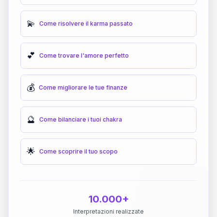
💫
Come risolvere il karma passato
💕
Come trovare l'amore perfetto
💰
Come migliorare le tue finanze
🔮
Come bilanciare i tuoi chakra
🌟
Come scoprire il tuo scopo
10.000+
Interpretazioni realizzate