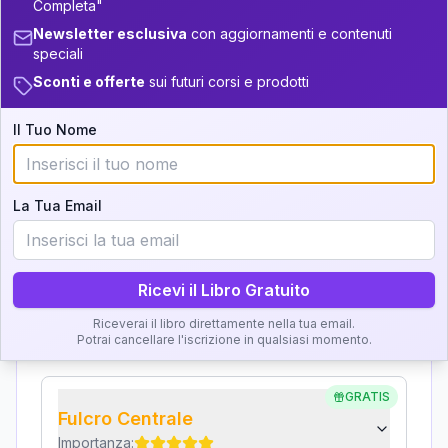
+
5
7
14-16
Completa"
Interpretazione
Newsletter esclusiva
con aggiornamenti e contenuti
36-37.5
+
5
7
16-17.5
speciali
Clicca su ogni zona per leggere la definizione e
37.5-38.5
Sconti e offerte
sui futuri corsi e prodotti
+
3
18
17.5-18.5
l'interpretazione!
38.5-39
11
18.5-19
Il Tuo Nome
GRATIS
Zona del Ritratto
Importanza:
La Tua Email
Ricevi il Libro Gratuito
Karma Genitore-Figlio
Importanza:
Riceverai il libro direttamente nella tua email.
Potrai cancellare l'iscrizione in qualsiasi momento.
GRATIS
Fulcro Centrale
Importanza: