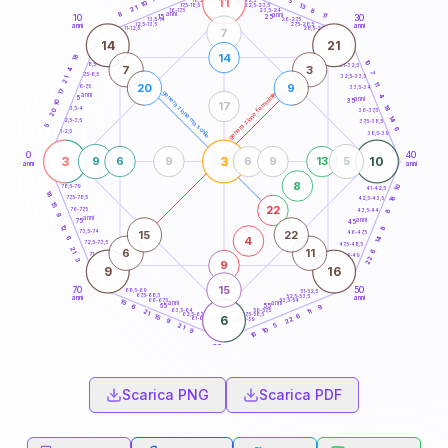
11
5
18,5-19
10
13
22,5-23,5
17,5-18,5
21
8
16-17,5
23,5-24
8
anni
anni
11
15
10
30
25
26-27,5
13,5-14
12,5-13,5
27,5-28,5
anni
anni
11-12,5
28,5-29
7
14
21
14
18
10
8,5-9
31-32,5
7
3
4
7
7,5-8,5
32,5-33,5
21
11
20
9
6-7,5
33,5-34
17
generazione maschile
generazione femminile
anni
4
5
anni
35
10
17
18
3,5-4
20
36-37,5
14
2,5-3,5
37,5-38,5
5
6
1-2,5
38,5-39
0
40
3
3
10
9
6
9
6
9
13
5
anni
anni
8
10
78,5-79
41-42,5
18
18
77,5-78,5
42,5-43,5
15
22
76-77,5
43,5-44
8
9
anni
anni
75
45
12
8
15
22
73,5-74
46-47,5
4
6
14
72,5-73,5
47,5-48,5
21
6
11
6
71-72,5
48,5-49
22
3
9
9
16
15
70
50
68,5-69
51-52,5
67,5-68,5
52,5-53,5
anni
anni
66-67,5
53,5-54
15
anni
anni
65
55
9
6
63,5-64
56-57,5
11
21
62,5-63,5
57,5-58,5
6
15
6
22
61-62,5
58,5-59
9
5
21
10
9
16
60
anni
Scarica PNG
Scarica PDF