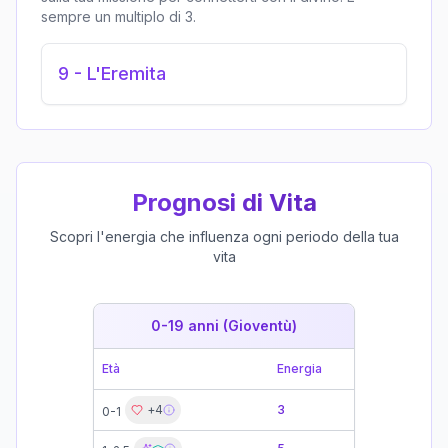
sempre un multiplo di 3.
9
-
L'Eremita
Prognosi di Vita
Scopri l'energia che influenza ogni periodo della tua
vita
0-19 anni (Gioventù)
19-39 
Età
Energia
Età
+
4
3
19-21
0-1