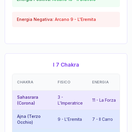
Energia Negativa:
Arcano
9
-
L'Eremita
I 7 Chakra
EM
CHAKRA
FISICO
ENERGIA
(R
Sahasrara
3
-
14
11
-
La Forza
(Corona)
L'Imperatrice
Te
Ajna (Terzo
9
-
L'Eremita
7
-
Il Carro
16
Occhio)