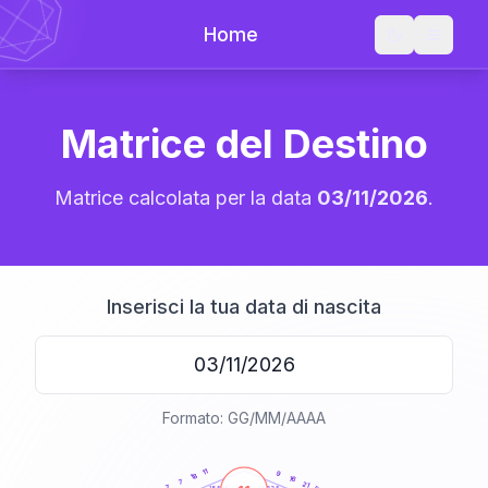
Home
Matrice del Destino
Matrice calcolata per la data
03/11/2026
.
Inserisci la tua data di nascita
Formato: GG/MM/AAAA
20
anni
11
9
18
16
7
21
7
21-22,5