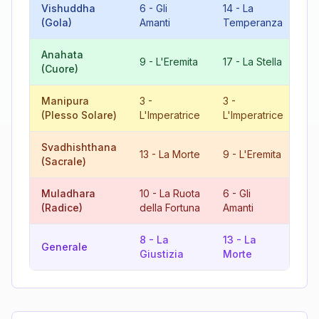
Vishuddha
6
-
Gli
14
-
La
20
(Gola)
Amanti
Temperanza
Gi
Anahata
8
9
-
L'Eremita
17
-
La Stella
(Cuore)
Gi
Manipura
3
-
3
-
6
(Plesso Solare)
L'Imperatrice
L'Imperatrice
Am
Svadhishthana
13
-
La Morte
9
-
L'Eremita
22
(Sacrale)
Muladhara
10
-
La Ruota
6
-
Gli
16
(Radice)
della Fortuna
Amanti
8
-
La
13
-
La
12
Generale
Giustizia
Morte
L'