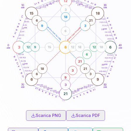
12
3
18,5-19
15
6
22,5-23,5
17,5-18,5
6
21
16-17,5
23,5-24
21
anni
anni
12
15
10
30
25
26-27,5
13,5-14
12,5-13,5
27,5-28,5
anni
anni
11-12,5
28,5-29
3
15
18
18
21
6
8,5-9
31-32,5
6
21
6
6
7,5-8,5
32,5-33,5
6
12
9
3
6-7,5
33,5-34
18
generazione maschile
generazione femminile
anni
6
5
anni
12
35
6
18
3,5-4
36-37,5
21
12
2,5-3,5
37,5-38,5
6
18
1-2,5
38,5-39
0
40
3
6
6
12
9
15
12
18
12
18
anni
anni
6
78,5-79
41-42,5
9
15
21
77,5-78,5
42,5-43,5
12
21
76-77,5
43,5-44
9
21
anni
anni
75
45
15
9
18
21
73,5-74
46-47,5
21
3
6
72,5-73,5
47,5-48,5
15
6
3
6
71-72,5
48,5-49
21
15
9
6
9
3
70
50
68,5-69
51-52,5
67,5-68,5
52,5-53,5
anni
anni
66-67,5
53,5-54
21
anni
anni
21
65
55
15
12
63,5-64
56-57,5
6
62,5-63,5
57,5-58,5
15
9
21
61-62,5
58,5-59
3
12
3
9
6
6
9
60
anni
Scarica PNG
Scarica PDF