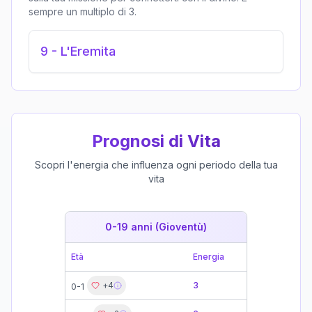
sempre un multiplo di 3.
9
-
L'Eremita
Prognosi di Vita
Scopri l'energia che influenza ogni periodo della tua
vita
0-19 anni (Gioventù)
19-39 
Età
Energia
Età
+
4
3
0-1
19-21