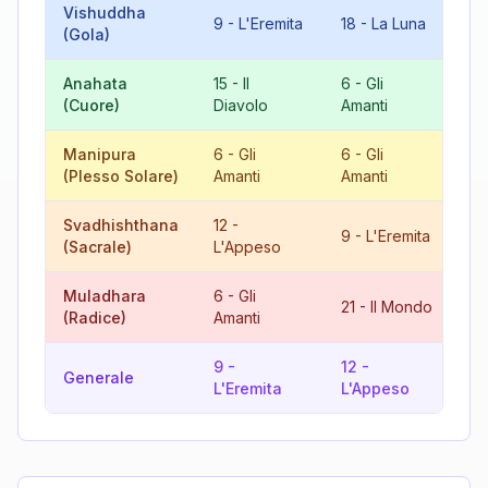
Vishuddha
9
9
-
L'Eremita
18
-
La Luna
(Gola)
L'
Anahata
15
-
Il
6
-
Gli
21
(Cuore)
Diavolo
Amanti
M
Manipura
6
-
Gli
6
-
Gli
12
(Plesso Solare)
Amanti
Amanti
L'
Svadhishthana
12
-
21
9
-
L'Eremita
(Sacrale)
L'Appeso
M
Muladhara
6
-
Gli
9
21
-
Il Mondo
(Radice)
Amanti
L'
9
-
12
-
12
Generale
L'Eremita
L'Appeso
L'