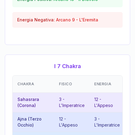
Energia Negativa:
Arcano
9
-
L'Eremita
I 7 Chakra
EM
CHAKRA
FISICO
ENERGIA
(R
Sahasrara
3
-
12
-
15
(Corona)
L'Imperatrice
L'Appeso
Di
Ajna (Terzo
12
-
3
-
15
Occhio)
L'Appeso
L'Imperatrice
Di