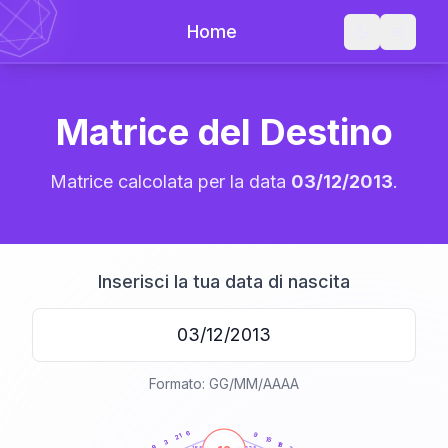
Home
Matrice del Destino
Matrice calcolata per la data
03/12/2013
.
Inserisci la tua data di nascita
Formato: GG/MM/AAAA
20
anni
6
9
21
15
3
18
9
21-22,5