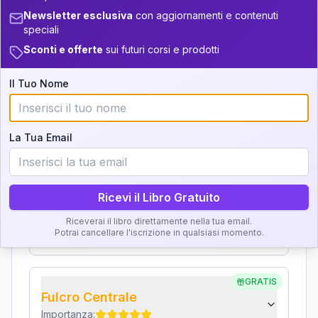
+
4
9
14-16
34-36
Interpretazione
Newsletter esclusiva
con aggiornamenti e contenuti
speciali
+
4
3
16-17.5
36-37.5
Sconti e offerte
sui futuri corsi e prodotti
Clicca su ogni zona per leggere la definizione e
+
7
21
l'interpretazione!
17.5-18.5
37.5-38.5
Il Tuo Nome
+
2
6
18.5-19
38.5-39
GRATIS
Zona del Ritratto
La Tua Email
Importanza:
Ricevi il Libro Gratuito
Karma Genitore-Figlio
Riceverai il libro direttamente nella tua email.
Importanza:
Potrai cancellare l'iscrizione in qualsiasi momento.
GRATIS
Fulcro Centrale
Importanza: