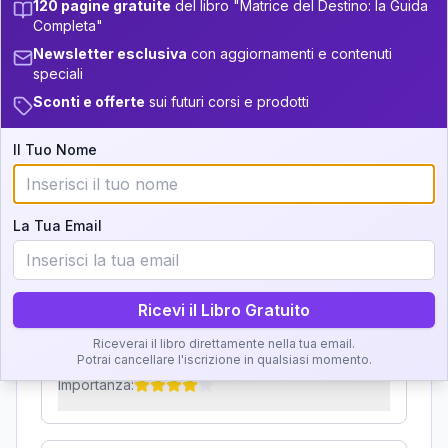
120 pagine gratuite
del libro "Matrice del Destino: la Guida
Zone della Matrice:
+
4
9
13.5-14
33.5-34
Completa"
Analisi, Significato e
Newsletter esclusiva
con aggiornamenti e contenuti
+
6
10
14-16
34-36
speciali
Interpretazione
Sconti e offerte
sui futuri corsi e prodotti
5
16-17.5
36-37.5
Clicca su ogni zona per leggere la definizione e
+
5
13
17.5-18.5
37.5-38.5
Il Tuo Nome
l'interpretazione!
+
4
16
18.5-19
38.5-39
GRATIS
La Tua Email
Zona del Ritratto
Importanza:
Ricevi il Libro Gratuito
Riceverai il libro direttamente nella tua email.
Karma Genitore-Figlio
Potrai cancellare l'iscrizione in qualsiasi momento.
Importanza: