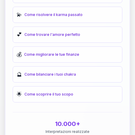
💫
Come risolvere il karma passato
💕
Come trovare l'amore perfetto
💰
Come migliorare le tue finanze
🔮
Come bilanciare i tuoi chakra
🌟
Come scoprire il tuo scopo
10.000+
Interpretazioni realizzate