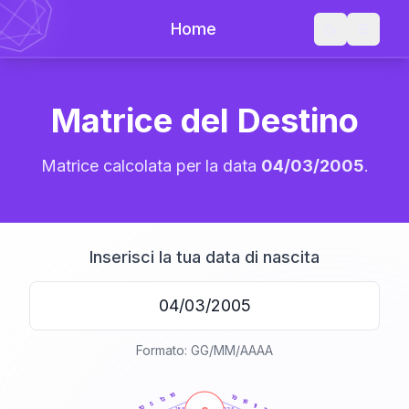
Home
Matrice del Destino
Matrice calcolata per la data
04/03/2005
.
Inserisci la tua data di nascita
Formato: GG/MM/AAAA
20
anni
16
19
13
16
5
11
10
21-22,5