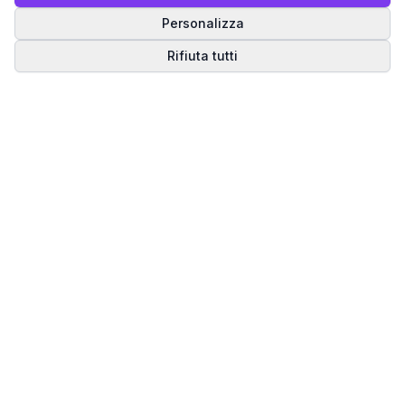
Personalizza
Rifiuta tutti
Matrice del Destino
Scopri il tuo percorso spirituale attraverso la