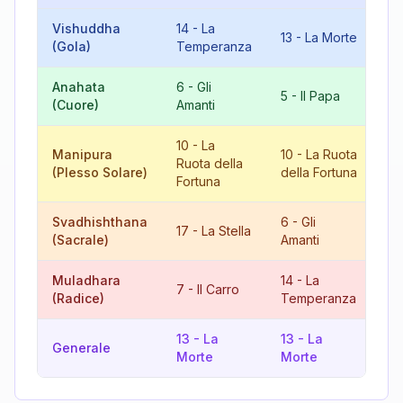
Vishuddha
14
-
La
9
13
-
La Morte
(Gola)
Temperanza
L'
Anahata
6
-
Gli
11
5
-
Il Papa
(Cuore)
Amanti
Fo
10
-
La
Manipura
10
-
La Ruota
20
Ruota della
(Plesso Solare)
della Fortuna
Gi
Fortuna
Svadhishthana
6
-
Gli
17
-
La Stella
5
(Sacrale)
Amanti
Muladhara
14
-
La
21
7
-
Il Carro
(Radice)
Temperanza
M
13
-
La
13
-
La
8
Generale
Morte
Morte
Gi