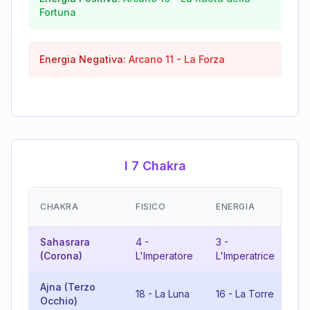
Fortuna
Energia Negativa:
Arcano
11
-
La Forza
I 7 Chakra
EM
CHAKRA
FISICO
ENERGIA
(R
Sahasrara
4
-
3
-
7
(Corona)
L'Imperatore
L'Imperatrice
Ajna (Terzo
18
-
La Luna
16
-
La Torre
7
Occhio)