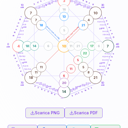
3
13
18,5-19
9
18
22,5-23,5
17,5-18,5
17
5
16-17,5
23,5-24
6
anni
anni
15
15
10
30
25
26-27,5
13,5-14
12,5-13,5
27,5-28,5
anni
anni
11-12,5
28,5-29
16
7
10
13
7
19
8,5-9
31-32,5
7
4
18
9
7,5-8,5
32,5-33,5
11
8
18
21
6-7,5
33,5-34
11
generazione maschile
generazione femminile
anni
17
5
anni
35
8
5
5
3,5-4
36-37,5
15
6
2,5-3,5
37,5-38,5
19
13
1-2,5
38,5-39
0
40
4
10
7
18
14
6
11
21
17
6
anni
anni
22
78,5-79
41-42,5
6
12
77,5-78,5
17
42,5-43,5
8
5
76-77,5
43,5-44
9
3
anni
anni
75
45
10
22
11
5
73,5-74
46-47,5
11
8
14
72,5-73,5
47,5-48,5
4
11
8
4
71-72,5
48,5-49
22
6
7
18
21
20
70
50
68,5-69
51-52,5
67,5-68,5
52,5-53,5
anni
anni
66-67,5
53,5-54
5
anni
anni
65
55
5
5
63,5-64
56-57,5
11
10
62,5-63,5
57,5-58,5
19
5
14
61-62,5
58,5-59
8
6
3
19
22
6
9
60
anni
Scarica PNG
Scarica PDF