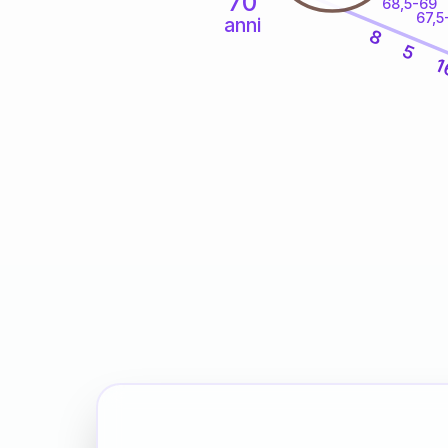
70
68,5-69
67,5
anni
8
5
1