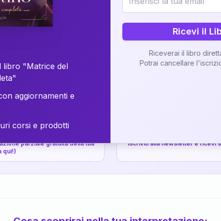
⚡
Consegna in 48 ore
Ricevi il Li
Scopri il Libro
Riceverai il libro diret
Potrai cancellare l'iscriz
📚
Guida completa
 libro "Matrice del
leta"
on aggiornamenti e
uri corsi e prodotti
📚
arziale gratuita
P.P.S.
zione parziale gratuita della tua
Iscriviti alla newsletter e ricevi
a qui!)
Cosa scoprirai nella tua interpretazione: