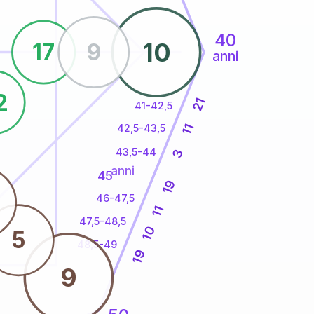
40
10
17
9
anni
2
21
41-42,5
11
42,5-43,5
43,5-44
3
anni
45
19
46-47,5
11
47,5-48,5
10
5
48,5-49
19
9