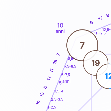
9
17
6
10
12,5-
anni
11-12,5
7
7
8,5-9
19
18
7,5-8,5
11
1
6-7,5
11
anni
5
8
3,5-4
15
2,5-3,5
19
1-2,5