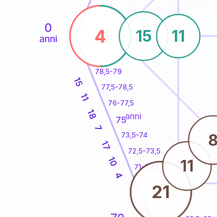
0
4
15
11
anni
78,5-79
15
77,5-78,5
11
76-77,5
18
anni
75
7
73,5-74
17
72,5-73,5
10
11
71-72,5
4
21