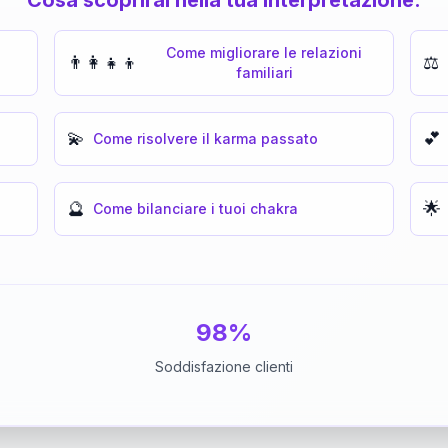
Come migliorare le relazioni
👨‍👩‍👧‍👦
⚖️
familiari
💫
💕
Come risolvere il karma passato
🔮
🌟
Come bilanciare i tuoi chakra
98%
Soddisfazione clienti