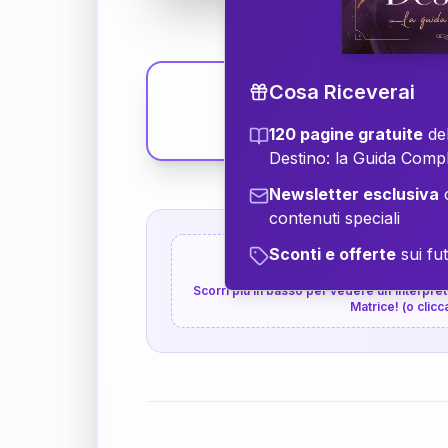
Cosa Riceverai
120 pagine gratuite
del
Destino: la Guida Comp
Newsletter esclusiva
c
contenuti speciali
Sconti e offerte
sui fut
👇
P.S. Interpretazione p
Scorri più in basso per vedere un'interpreta
Matrice! (o clicc