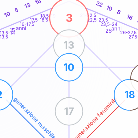
16
22
13
19
5
8
10
3
21-22,5
16
18,5-19
22,5-23,5
17,5-18,5
16-17,5
23,5-24
anni
anni
15
25
26-27,5
13,5-14
13,5
27,5
13
10
2
18
generazione femminile
generazione maschile
17