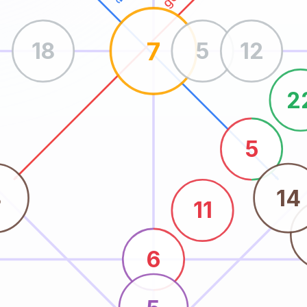
7
18
5
12
2
5
8
14
11
6