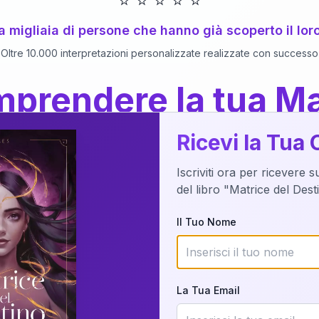
⭐
⭐
⭐
⭐
⭐
 a migliaia di persone che hanno già scoperto il lor
Oltre 10.000 interpretazioni personalizzate realizzate con successo
prendere la tua Ma
a del Libro
dettaglio?
Ricevi la Tua 
Iscriviti ora per ricevere 
o della tua Matrice del Destino attraverso una n
del libro "Matrice del Des
nalizzata o studiando attraverso il manuale com
Il Tuo Nome
Richiedi Interpretazione
La Tua Email
✨
Interpretazione personalizzata