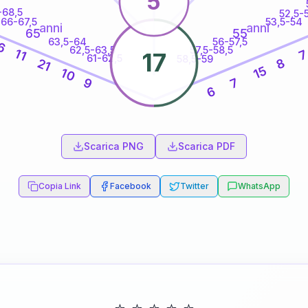
5
-68,5
52,5-
66-67,5
53,5-54
anni
anni
65
55
63,5-64
56-57,5
6
62,5-63,5
57,5-58,5
11
17
61-62,5
58,5-59
21
8
15
10
9
7
6
60
anni
Scarica PNG
Scarica PDF
Copia Link
Facebook
Twitter
WhatsApp