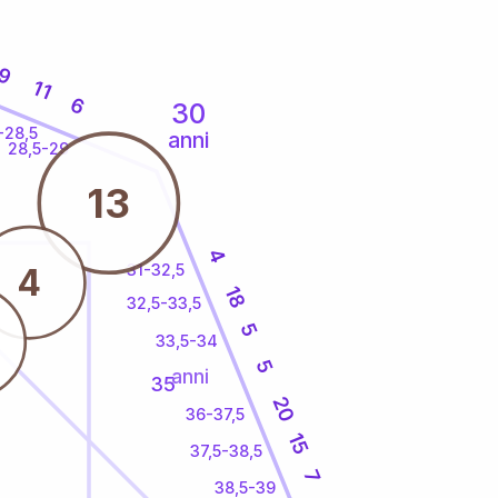
9
11
6
30
-28,5
anni
28,5-29
13
4
31-32,5
4
18
32,5-33,5
5
33,5-34
5
anni
35
20
36-37,5
15
37,5-38,5
7
38,5-39