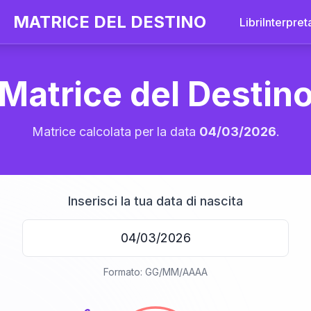
MATRICE DEL DESTINO
Libri
Interpret
Matrice del Destin
Matrice calcolata per la data
04/03/2026
.
Inserisci la tua data di nascita
20
Formato: GG/MM/AAAA
anni