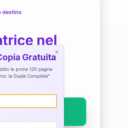
o destino
trice nel
Copia Gratuita
Close
subito le prime 120 pagine
ostra interpretazione
tino: la Guida Completa"
pleto.