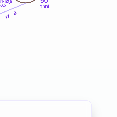
50
51-52,5
53,5
anni
8
17
7