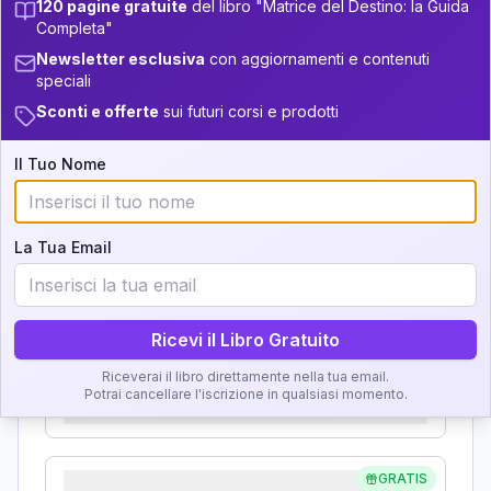
13.5-14
120 pagine gratuite
del libro "Matrice del Destino: la Guida
Analisi, Significato e
Completa"
34-36
+
4
12
14-16
Newsletter esclusiva
con aggiornamenti e contenuti
Interpretazione
speciali
36-37.5
+
6
10
16-17.5
Sconti e offerte
sui futuri corsi e prodotti
Clicca su ogni zona per leggere la definizione e
37.5-38.5
+
4
16
17.5-18.5
l'interpretazione!
Il Tuo Nome
38.5-39
+
6
20
18.5-19
GRATIS
Zona del Ritratto
La Tua Email
Importanza:
Ricevi il Libro Gratuito
Karma Genitore-Figlio
Riceverai il libro direttamente nella tua email.
Potrai cancellare l'iscrizione in qualsiasi momento.
Importanza:
GRATIS