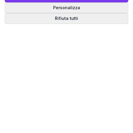
Personalizza
Rifiuta tutti
Matrice del Destino
Scopri il tuo percorso spirituale attraverso la