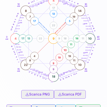
4
18
18,5-19
5
5
22,5-23,5
17,5-18,5
20
5
16-17,5
23,5-24
10
anni
anni
19
15
10
30
25
26-27,5
13,5-14
12,5-13,5
27,5-28,5
anni
anni
11-12,5
28,5-29
17
8
14
13
10
7
8,5-9
20
31-32,5
7
19
20
7,5-8,5
32,5-33,5
5
8
17
5
6-7,5
33,5-34
12
generazione maschile
generazione femminile
anni
6
5
anni
35
10
22
22
3,5-4
36-37,5
16
16
2,5-3,5
20
37,5-38,5
8
1-2,5
38,5-39
0
40
4
9
10
17
13
22
9
18
19
11
anni
anni
11
13
78,5-79
41-42,5
16
77,5-78,5
42,5-43,5
3
12
10
76-77,5
43,5-44
5
20
anni
anni
75
45
20
8
4
19
73,5-74
46-47,5
19
11
5
72,5-73,5
47,5-48,5
3
8
11
3
71-72,5
48,5-49
7
13
9
22
10
9
70
50
68,5-69
51-52,5
67,5-68,5
52,5-53,5
anni
anni
66-67,5
53,5-54
3
anni
anni
65
55
3
8
20
63,5-64
56-57,5
12
62,5-63,5
57,5-58,5
3
4
18
61-62,5
58,5-59
10
8
20
22
10
4
10
60
anni
Scarica PNG
Scarica PDF