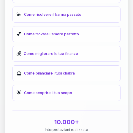
💫
Come risolvere il karma passato
💕
Come trovare l'amore perfetto
💰
Come migliorare le tue finanze
🔮
Come bilanciare i tuoi chakra
🌟
Come scoprire il tuo scopo
10.000+
Interpretazioni realizzate