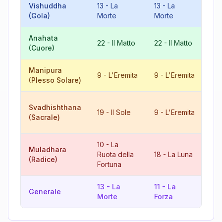
Vishuddha
13
-
La
13
-
La
8
(Gola)
Morte
Morte
Giu
Anahata
8
22
-
Il Matto
22
-
Il Matto
(Cuore)
Giu
Manipura
18
9
-
L'Eremita
9
-
L'Eremita
(Plesso Solare)
Lu
10
Svadhishthana
19
-
Il Sole
9
-
L'Eremita
Ruo
(Sacrale)
Fo
10
-
La
10
Muladhara
Ruota della
18
-
La Luna
Ruo
(Radice)
Fortuna
Fo
13
-
La
11
-
La
15
Generale
Morte
Forza
Di