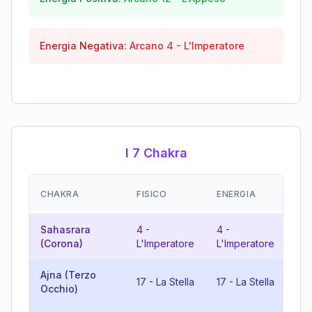
Energia Negativa:
Arcano
4
-
L'Imperatore
I 7 Chakra
EM
CHAKRA
FISICO
ENERGIA
(R
Sahasrara
4
-
4
-
8
(Corona)
L'Imperatore
L'Imperatore
Giu
Ajna (Terzo
17
-
La Stella
17
-
La Stella
7
Occhio)