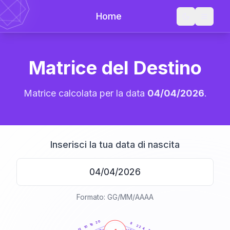
Home
Matrice del Destino
Matrice calcolata per la data
04/04/2026
.
Inserisci la tua data di nascita
Formato: GG/MM/AAAA
20
anni
20
8
16
22
10
4
12
21-22,5