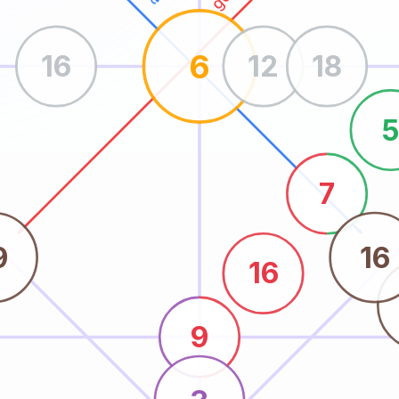
6
16
12
18
7
9
16
16
9