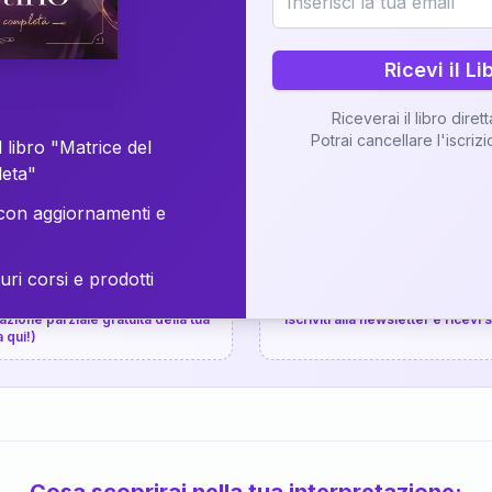
⚡
Consegna in 48 ore
Ricevi il Li
Scopri il Libro
Riceverai il libro diret
Potrai cancellare l'iscriz
📚
Guida completa
 libro "Matrice del
leta"
on aggiornamenti e
uri corsi e prodotti
📚
arziale gratuita
P.P.S.
zione parziale gratuita della tua
Iscriviti alla newsletter e ricevi
a qui!)
Cosa scoprirai nella tua interpretazione: