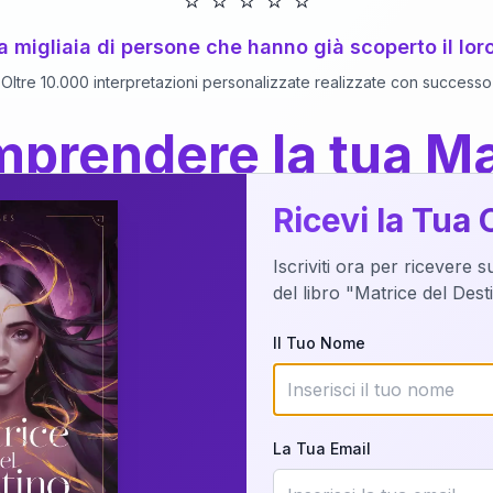
⭐
⭐
⭐
⭐
⭐
 a migliaia di persone che hanno già scoperto il lor
Oltre 10.000 interpretazioni personalizzate realizzate con successo
prendere la tua Ma
a del Libro
dettaglio?
Ricevi la Tua 
Iscriviti ora per ricevere 
o della tua Matrice del Destino attraverso una n
del libro "Matrice del Des
nalizzata o studiando attraverso il manuale com
Il Tuo Nome
Richiedi Interpretazione
La Tua Email
✨
Interpretazione personalizzata