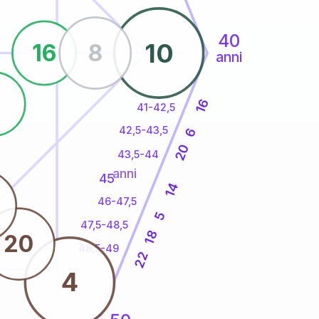
40
10
16
8
anni
5
16
41-42,5
42,5-43,5
6
20
43,5-44
anni
45
14
46-47,5
5
47,5-48,5
18
20
48,5-49
22
4