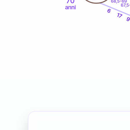
70
68,5-69
67,5
anni
6
17