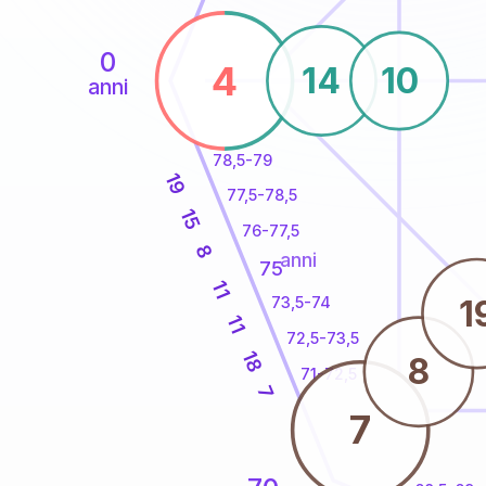
0
4
14
10
anni
78,5-79
19
77,5-78,5
15
76-77,5
8
anni
75
11
1
73,5-74
11
72,5-73,5
18
8
71-72,5
7
7