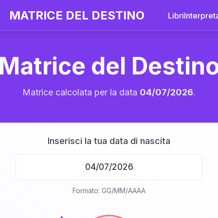
MATRICE DEL DESTINO
Libri
Interpret
Matrice del Destin
Matrice calcolata per la data
04/07/2026
.
Inserisci la tua data di nascita
20
Formato: GG/MM/AAAA
anni