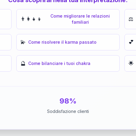
Come migliorare le relazioni
👨‍👩‍👧‍👦
⚖️
familiari
💫
💕
Come risolvere il karma passato
🔮
🌟
Come bilanciare i tuoi chakra
98%
Soddisfazione clienti