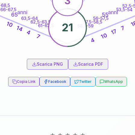
3
-68,5
52,5-
66-67,5
53,5-54
anni
anni
65
55
63,5-64
56-57,5
9
62,5-63,5
57,5-58,5
1
10
21
61-62,5
58,5-59
14
7
17
4
10
7
4
60
anni
Scarica PNG
Scarica PDF
Copia Link
Facebook
Twitter
WhatsApp