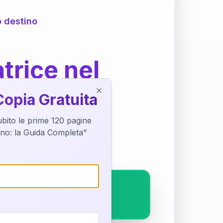
o destino
trice nel
Copia Gratuita
Close
subito le prime 120 pagine
ostra interpretazione
tino: la Guida Completa"
pleto.