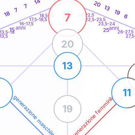
14
20
7
13
7
19
18
7
21-22,5
6
18,5-19
1
22,5-23,5
17,5-18,5
16-17,5
23,5-24
anni
anni
15
25
26-27,5
13,5-14
13,5
27,5
20
13
5
11
generazione femminile
generazione maschile
19