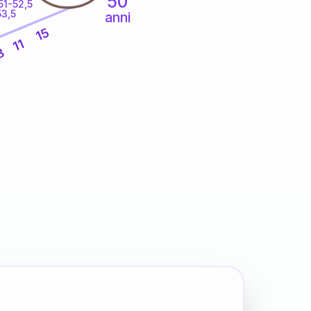
50
51-52,5
53,5
anni
15
11
8