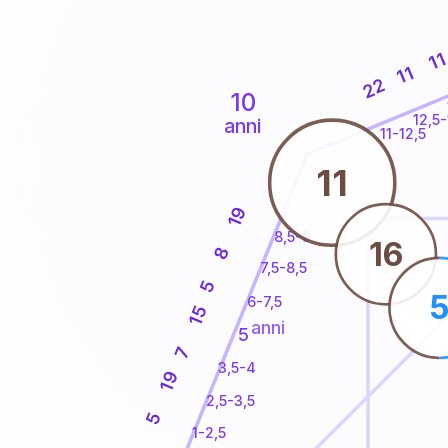
1
11
22
10
12,5-
anni
11-12,5
11
19
8,5-9
16
8
7,5-8,5
5
6-7,5
15
anni
5
7
3,5-4
19
2,5-3,5
5
1-2,5