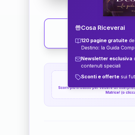
Cosa Riceverai
120 pagine gratuite
del
Destino: la Guida Comp
Newsletter esclusiva
c
contenuti speciali
Sconti e offerte
sui fut
👇
P.S. Interpretazione p
Scorri più in basso per vedere un'interpreta
Matrice! (o clicc