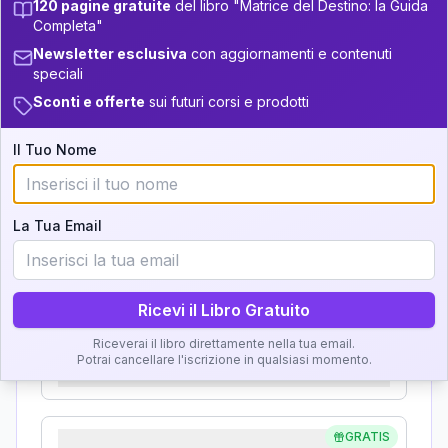
120 pagine gratuite
del libro "Matrice del Destino: la Guida
33.5-34
Analisi, Significato e
Completa"
+
6
20
14-16
34-36
Newsletter esclusiva
con aggiornamenti e contenuti
Interpretazione
speciali
+
4
3
16-17.5
36-37.5
Sconti e offerte
sui futuri corsi e prodotti
Clicca su ogni zona per leggere la definizione e
+
6
10
17.5-18.5
l'interpretazione!
37.5-38.5
Il Tuo Nome
+
3
18
18.5-19
38.5-39
GRATIS
Zona del Ritratto
La Tua Email
Importanza:
Ricevi il Libro Gratuito
Karma Genitore-Figlio
Riceverai il libro direttamente nella tua email.
Potrai cancellare l'iscrizione in qualsiasi momento.
Importanza:
GRATIS