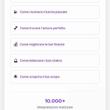
💫
Come risolvere il karma passato
💕
Come trovare l'amore perfetto
💰
Come migliorare le tue finanze
🔮
Come bilanciare i tuoi chakra
🌟
Come scoprire il tuo scopo
10.000+
Interpretazioni realizzate