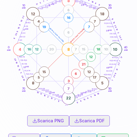
8
8
18,5-19
7
16
22,5-23,5
17,5-18,5
5
8
16-17,5
23,5-24
17
anni
anni
8
15
10
30
25
26-27,5
13,5-14
12,5-13,5
27,5-28,5
anni
anni
11-12,5
28,5-29
6
12
18
22
16
10
8,5-9
31-32,5
4
7
10
10
7,5-8,5
32,5-33,5
8
20
19
7
6-7,5
33,5-34
16
generazione maschile
generazione femminile
anni
10
5
anni
35
6
9
3
3,5-4
20
36-37,5
20
2,5-3,5
37,5-38,5
6
3
1-2,5
38,5-39
0
40
4
8
10
16
12
20
7
15
18
10
anni
anni
12
17
78,5-79
41-42,5
20
77,5-78,5
42,5-43,5
7
16
22
21
76-77,5
43,5-44
10
anni
anni
75
45
15
12
15
12
73,5-74
46-47,5
6
5
8
72,5-73,5
47,5-48,5
20
20
5
17
71-72,5
48,5-49
10
3
7
8
5
7
70
50
68,5-69
51-52,5
67,5-68,5
52,5-53,5
anni
anni
66-67,5
53,5-54
19
anni
anni
19
65
55
11
14
63,5-64
56-57,5
14
62,5-63,5
57,5-58,5
3
5
22
61-62,5
58,5-59
9
10
13
7
4
11
8
60
anni
Scarica PNG
Scarica PDF