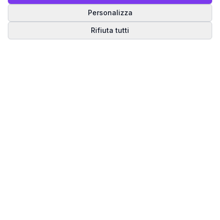
Personalizza
Rifiuta tutti
Matrice del Destino
Scopri il tuo percorso spirituale attraverso la