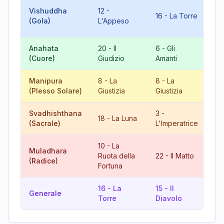
10
Vishuddha
12
-
16
-
La Torre
Ru
(Gola)
L'Appeso
Fo
Anahata
20
-
Il
6
-
Gli
8
(Cuore)
Giudizio
Amanti
Gi
Manipura
8
-
La
8
-
La
16
(Plesso Solare)
Giustizia
Giustizia
To
Svadhishthana
3
-
21
18
-
La Luna
(Sacrale)
L'Imperatrice
Mo
10
-
La
Muladhara
Ruota della
22
-
Il Matto
5
(Radice)
Fortuna
16
-
La
15
-
Il
13
Generale
Torre
Diavolo
Mo