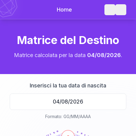
Home
Matrice del Destino
Matrice calcolata per la data
04/08/2026
.
Inserisci la tua data di nascita
Formato: GG/MM/AAAA
20
anni
18
6
10
16
3
6
20
21-22,5