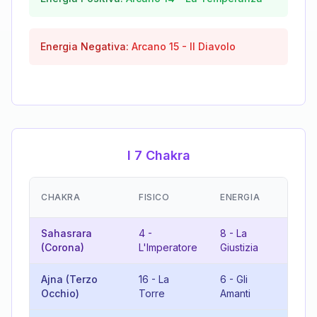
Energia Negativa:
Arcano
15
-
Il Diavolo
I 7 Chakra
EM
CHAKRA
FISICO
ENERGIA
(R
Sahasrara
4
-
8
-
La
12
(Corona)
L'Imperatore
Giustizia
L'
Ajna (Terzo
16
-
La
6
-
Gli
22
Occhio)
Torre
Amanti
Ma