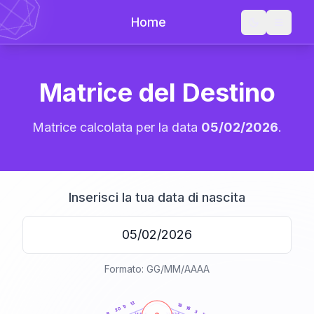
Home
Matrice del Destino
Matrice calcolata per la data
05/02/2026
.
Inserisci la tua data di nascita
Formato: GG/MM/AAAA
20
anni
13
18
11
16
20
3
9
21-22,5