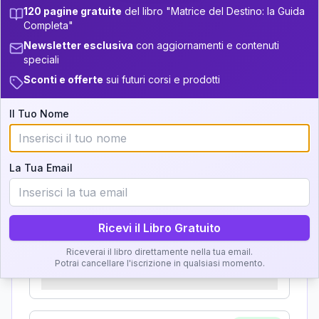
Zone della Matrice:
+
5
7
13.5-14
120 pagine gratuite
del libro "Matrice del Destino: la Guida
33.5-34
Completa"
Analisi, Significato e
+
4
9
14-16
34-36
Newsletter esclusiva
con aggiornamenti e contenuti
Interpretazione
speciali
+
6
20
16-17.5
36-37.5
Sconti e offerte
sui futuri corsi e prodotti
Clicca su ogni zona per leggere la definizione e
11
17.5-18.5
37.5-38.5
l'interpretazione!
Il Tuo Nome
+
5
13
18.5-19
38.5-39
GRATIS
Zona del Ritratto
La Tua Email
Importanza:
Ricevi il Libro Gratuito
Riceverai il libro direttamente nella tua email.
Karma Genitore-Figlio
Potrai cancellare l'iscrizione in qualsiasi momento.
Importanza: