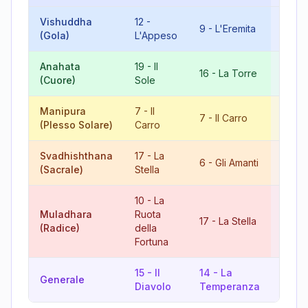
Vishuddha
12
-
21
-
Il
9
-
L'Eremita
(Gola)
L'Appeso
Mon
Anahata
19
-
Il
8
-
L
16
-
La Torre
(Cuore)
Sole
Giust
Manipura
7
-
Il
14
-
7
-
Il Carro
(Plesso Solare)
Carro
Temp
Svadhishthana
17
-
La
6
-
Gli Amanti
5
-
Il
(Sacrale)
Stella
10
-
La
Muladhara
Ruota
17
-
La Stella
9
-
L'
(Radice)
della
Fortuna
15
-
Il
14
-
La
Generale
11
-
L
Diavolo
Temperanza