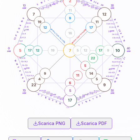
2
14
18,5-19
7
22
22,5-23,5
17,5-18,5
16
8
16-17,5
23,5-24
5
anni
anni
20
15
10
30
25
26-27,5
13,5-14
12,5-13,5
27,5-28,5
anni
anni
11-12,5
28,5-29
11
7
12
9
8
19
8,5-9
31-32,5
19
11
19
7
7,5-8,5
32,5-33,5
4
11
12
17
6-7,5
33,5-34
12
generazione maschile
generazione femminile
anni
22
5
anni
35
16
11
9
3,5-4
36-37,5
17
5
2,5-3,5
22
37,5-38,5
15
1-2,5
38,5-39
0
40
5
7
10
17
12
19
5
12
17
9
anni
anni
22
21
78,5-79
41-42,5
19
77,5-78,5
42,5-43,5
11
14
5
76-77,5
43,5-44
3
5
anni
anni
75
45
19
9
9
14
73,5-74
46-47,5
11
13
11
72,5-73,5
47,5-48,5
4
10
4
5
71-72,5
48,5-49
8
19
6
22
9
5
70
50
68,5-69
51-52,5
67,5-68,5
52,5-53,5
anni
anni
66-67,5
53,5-54
11
anni
anni
65
55
8
7
17
63,5-64
56-57,5
19
62,5-63,5
57,5-58,5
7
12
17
61-62,5
58,5-59
8
5
15
11
7
10
6
60
anni
Scarica PNG
Scarica PDF