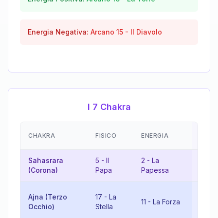
Energia Negativa:
Arcano
15
-
Il Diavolo
I 7 Chakra
EMOZ
CHAKRA
FISICO
ENERGIA
(RIS
Sahasrara
5
-
Il
2
-
La
7
-
Il
(Corona)
Papa
Papessa
10
-
Ajna (Terzo
17
-
La
11
-
La Forza
Ruota
Occhio)
Stella
Fortu