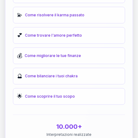
💫
Come risolvere il karma passato
💕
Come trovare l'amore perfetto
💰
Come migliorare le tue finanze
🔮
Come bilanciare i tuoi chakra
🌟
Come scoprire il tuo scopo
10.000+
Interpretazioni realizzate