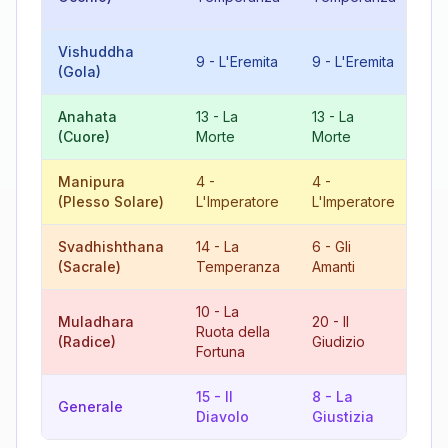
Fo
Vishuddha
9
-
L'Eremita
9
-
L'Eremita
18
(Gola)
Anahata
13
-
La
13
-
La
8
(Cuore)
Morte
Morte
Gi
Manipura
4
-
4
-
8
(Plesso Solare)
L'Imperatore
L'Imperatore
Gi
Svadhishthana
14
-
La
6
-
Gli
20
(Sacrale)
Temperanza
Amanti
Gi
10
-
La
Muladhara
20
-
Il
3
-
Ruota della
(Radice)
Giudizio
L'
Fortuna
15
-
Il
8
-
La
14
Generale
Diavolo
Giustizia
Te