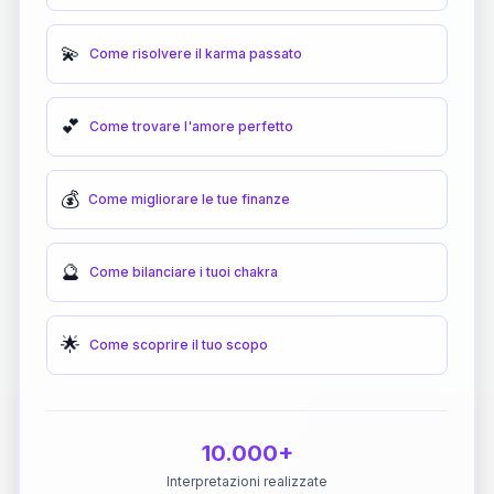
💫
Come risolvere il karma passato
💕
Come trovare l'amore perfetto
💰
Come migliorare le tue finanze
🔮
Come bilanciare i tuoi chakra
🌟
Come scoprire il tuo scopo
10.000+
Interpretazioni realizzate