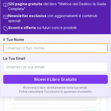
Zone della Matrice:
33.5-34
120 pagine gratuite
del libro "Matrice del Destino: la Guida
22
13.5-14
Completa"
Analisi, Significato e
34-36
+
4
15
14-16
Newsletter esclusiva
con aggiornamenti e contenuti
Interpretazione
speciali
36-37.5
+
3
8
16-17.5
Sconti e offerte
sui futuri corsi e prodotti
Clicca su ogni zona per leggere la definizione e
37.5-38.5
+
6
20
17.5-18.5
l'interpretazione!
Il Tuo Nome
38.5-39
+
5
7
18.5-19
GRATIS
Zona del Ritratto
La Tua Email
Importanza:
Ricevi il Libro Gratuito
Riceverai il libro direttamente nella tua email.
Karma Genitore-Figlio
Potrai cancellare l'iscrizione in qualsiasi momento.
Importanza: