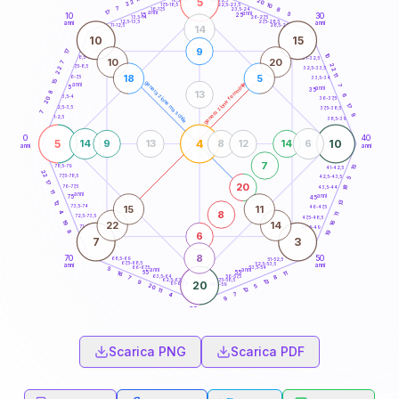
5
20
18,5-19
22
10
22,5-23,5
17,5-18,5
7
8
16-17,5
23,5-24
17
anni
anni
5
15
10
30
25
26-27,5
13,5-14
12,5-13,5
27,5-28,5
anni
anni
11-12,5
28,5-29
14
10
15
9
17
10
8,5-9
31-32,5
10
20
7
22
7,5-8,5
22
32,5-33,5
11
18
5
6-7,5
33,5-34
15
generazione maschile
generazione femminile
anni
7
5
anni
35
8
13
6
3,5-4
20
36-37,5
17
2,5-3,5
37,5-38,5
7
9
1-2,5
38,5-39
0
40
5
4
10
14
9
13
8
12
14
6
anni
anni
7
15
78,5-79
41-42,5
22
77,5-78,5
42,5-43,5
5
17
20
18
76-77,5
43,5-44
11
anni
anni
75
45
13
12
15
11
73,5-74
46-47,5
8
4
11
72,5-73,5
47,5-48,5
19
16
22
14
71-72,5
48,5-49
8
19
6
7
3
8
70
50
68,5-69
51-52,5
67,5-68,5
52,5-53,5
anni
anni
66-67,5
53,5-54
5
anni
anni
65
55
11
16
63,5-64
56-57,5
8
7
62,5-63,5
57,5-58,5
13
9
20
61-62,5
58,5-59
5
20
12
11
7
4
9
60
anni
Scarica PNG
Scarica PDF