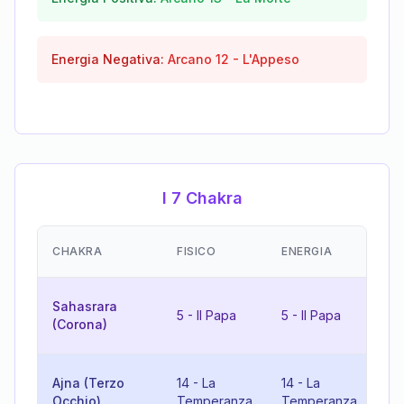
Energia Negativa:
Arcano
12
-
L'Appeso
I 7 Chakra
EM
CHAKRA
FISICO
ENERGIA
(R
10
Sahasrara
5
-
Il Papa
5
-
Il Papa
Ru
(Corona)
Fo
10
Ajna (Terzo
14
-
La
14
-
La
Ru
Occhio)
Temperanza
Temperanza