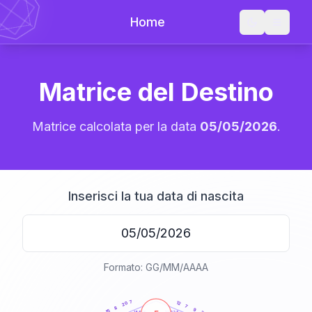
Home
Matrice del Destino
Matrice calcolata per la data
05/05/2026
.
Inserisci la tua data di nascita
Formato: GG/MM/AAAA
20
anni
7
12
20
7
8
9
15
21-22,5