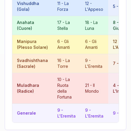
Vishuddha
11
-
La
12
-
5
-
Il Pa
(Gola)
Forza
L'Appeso
Anahata
17
-
La
18
-
La
8
-
La
(Cuore)
Stella
Luna
Giustizia
Manipura
6
-
Gli
6
-
Gli
12
-
(Plesso Solare)
Amanti
Amanti
L'Appes
Svadhishthana
16
-
La
9
-
7
-
Il Car
(Sacrale)
Torre
L'Eremita
10
-
La
Muladhara
Ruota
21
-
Il
4
-
(Radice)
della
Mondo
L'Impera
Fortuna
9
-
9
-
Generale
9
-
L'Ere
L'Eremita
L'Eremita