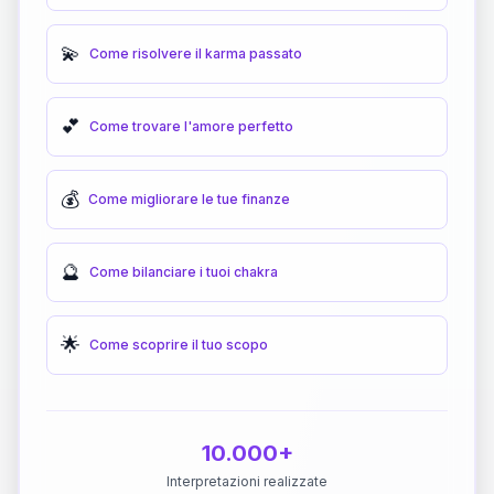
💫
Come risolvere il karma passato
💕
Come trovare l'amore perfetto
💰
Come migliorare le tue finanze
🔮
Come bilanciare i tuoi chakra
🌟
Come scoprire il tuo scopo
10.000+
Interpretazioni realizzate