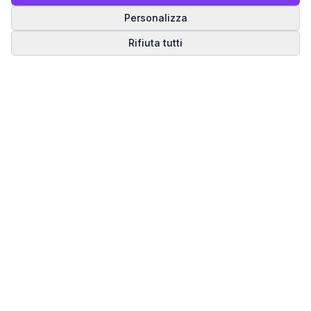
Personalizza
Rifiuta tutti
Matrice del Destino
Scopri il tuo percorso spirituale attraverso la