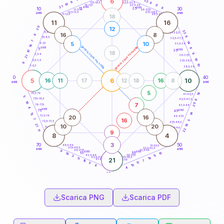
6
22
18,5-19
9
6
22,5-23,5
17,5-18,5
10
11
16-17,5
23,5-24
21
anni
anni
9
15
10
30
25
26-27,5
13,5-14
12,5-13,5
27,5-28,5
anni
anni
11-12,5
28,5-29
18
11
16
20
12
22
8,5-9
31-32,5
16
8
9
6
7,5-8,5
32,5-33,5
7
14
5
10
6-7,5
33,5-34
16
generazione maschile
generazione femminile
anni
8
5
anni
35
10
18
8
3,5-4
36-37,5
21
18
2,5-3,5
37,5-38,5
8
10
1-2,5
38,5-39
0
40
5
6
10
16
11
17
12
18
16
8
anni
anni
5
16
78,5-79
41-42,5
5
77,5-78,5
42,5-43,5
6
18
20
7
76-77,5
43,5-44
4
anni
anni
75
45
14
13
20
16
73,5-74
46-47,5
7
16
5
72,5-73,5
47,5-48,5
18
21
10
20
71-72,5
48,5-49
22
11
9
8
4
3
70
50
68,5-69
51-52,5
67,5-68,5
52,5-53,5
anni
anni
66-67,5
53,5-54
9
anni
anni
15
65
55
19
63,5-64
56-57,5
3
11
62,5-63,5
57,5-58,5
18
11
21
61-62,5
58,5-59
7
16
17
5
10
8
4
60
anni
Scarica PNG
Scarica PDF