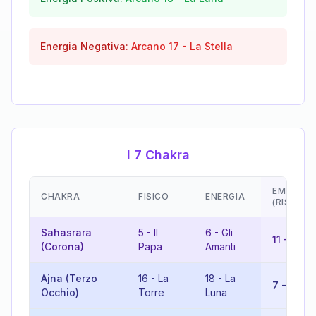
Energia Negativa:
Arcano
17
-
La Stella
I 7 Chakra
EMOZION
CHAKRA
FISICO
ENERGIA
(RISULTA
Sahasrara
5
-
Il
6
-
Gli
11
-
La F
(Corona)
Papa
Amanti
Ajna (Terzo
16
-
La
18
-
La
7
-
Il Car
Occhio)
Torre
Luna