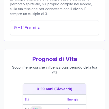
percorso spirituale, sul proprio compito nel mondo,
sulla tua missione per connetterti con il divino. È
sempre un multiplo di 3.
9
-
L'Eremita
Prognosi di Vita
Scopri l'energia che influenza ogni periodo della tua
vita
0-19 anni (Gioventù)
19-39 
Età
Energia
Età
5