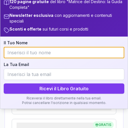
120 pagine gratuite
del libro "Matrice del Destino: la Guida
Analisi, Significato e
Completa"
34-36
+
6
17
14-16
Newsletter esclusiva
con aggiornamenti e contenuti
Interpretazione
speciali
36-37.5
22
16-17.5
Sconti e offerte
sui futuri corsi e prodotti
Clicca su ogni zona per leggere la definizione e
5
37.5-38.5
17.5-18.5
l'interpretazione!
Il Tuo Nome
11
18.5-19
38.5-39
GRATIS
Zona del Ritratto
La Tua Email
Importanza:
Ricevi il Libro Gratuito
Karma Genitore-Figlio
Riceverai il libro direttamente nella tua email.
Potrai cancellare l'iscrizione in qualsiasi momento.
Importanza:
GRATIS