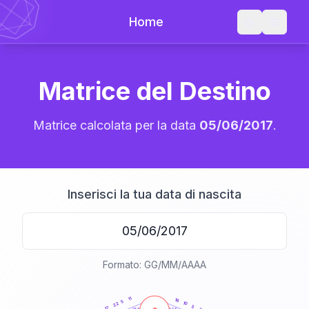
Home
Matrice del Destino
Matrice calcolata per la data
05/06/2017
.
Inserisci la tua data di nascita
Formato: GG/MM/AAAA
20
anni
11
16
5
10
22
5
17
21-22,5