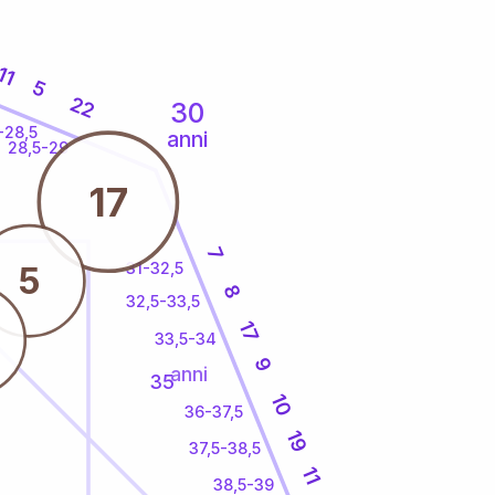
11
5
22
30
-28,5
anni
28,5-29
17
7
31-32,5
5
8
32,5-33,5
17
33,5-34
9
anni
35
10
36-37,5
19
37,5-38,5
11
38,5-39