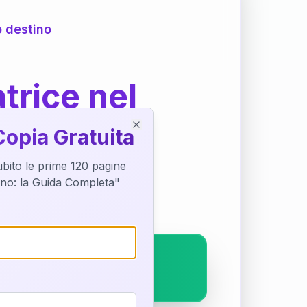
o destino
trice nel
Copia Gratuita
Close
subito le prime 120 pagine
ostra interpretazione
tino: la Guida Completa"
pleto.