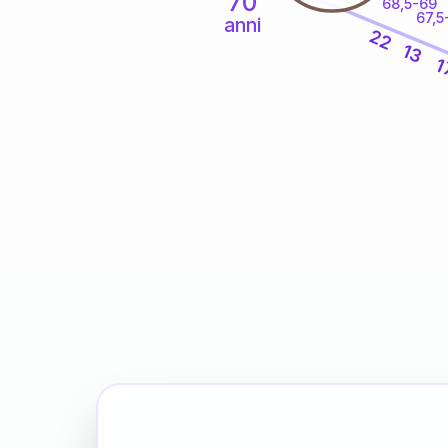
70
68,5-69
67,5
anni
22
13
1