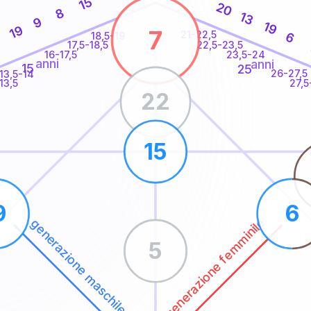
15
20
8
13
9
19
19
7
21-22,5
6
18,5-19
22,5-23,5
17,5-18,5
16-17,5
23,5-24
anni
anni
15
25
26-27,5
13,5-14
13,5
27,5
22
15
9
6
generazione femminile
generazione maschile
5