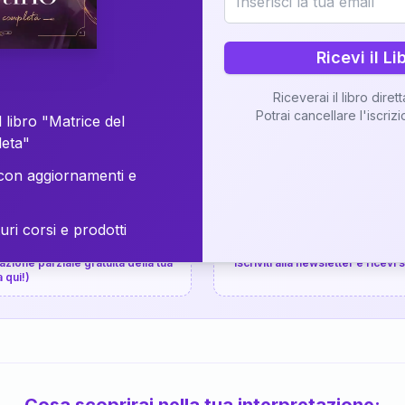
⚡
Consegna in 48 ore
Ricevi il Li
Scopri il Libro
Riceverai il libro diret
Potrai cancellare l'iscriz
📚
Guida completa
 libro "Matrice del
leta"
on aggiornamenti e
uri corsi e prodotti
📚
arziale gratuita
P.P.S.
zione parziale gratuita della tua
Iscriviti alla newsletter e ricevi
a qui!)
Cosa scoprirai nella tua interpretazione: