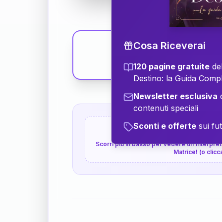
Cosa Riceverai
120 pagine gratuite
del
Destino: la Guida Comp
Newsletter esclusiva
c
contenuti speciali
Sconti e offerte
sui fut
👇
P.S. Interpretazione p
Scorri più in basso per vedere un'interpreta
Matrice! (o clicc