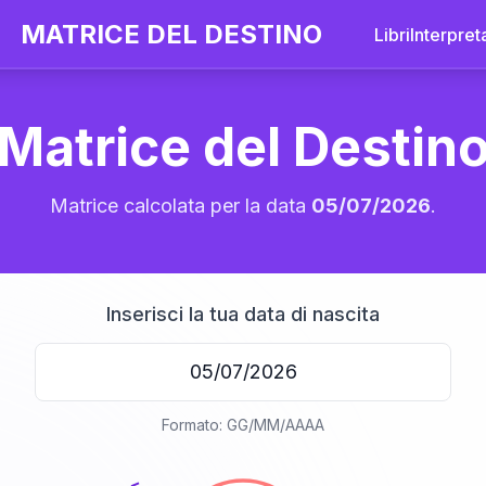
MATRICE DEL DESTINO
Libri
Interpret
Matrice del Destin
Matrice calcolata per la data
05/07/2026
.
Inserisci la tua data di nascita
20
Formato: GG/MM/AAAA
anni