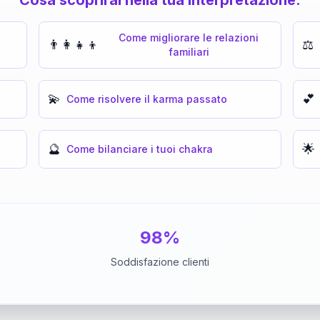
Come migliorare le relazioni
👨‍👩‍👧‍👦
⚖️
familiari
💫
💕
Come risolvere il karma passato
🔮
🌟
Come bilanciare i tuoi chakra
98%
Soddisfazione clienti