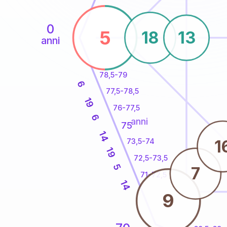
0
5
18
13
anni
78,5-79
6
77,5-78,5
19
76-77,5
6
anni
75
14
1
73,5-74
19
72,5-73,5
5
7
71-72,5
14
9