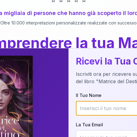
⭐
⭐
⭐
⭐
⭐
 a migliaia di persone che hanno già scoperto il lor
Oltre 10.000 interpretazioni personalizzate realizzate con successo
prendere la tua Ma
a del Libro
dettaglio?
Ricevi la Tua 
Iscriviti ora per ricevere 
o della tua Matrice del Destino attraverso una n
del libro "Matrice del Des
nalizzata o studiando attraverso il manuale com
Il Tuo Nome
Richiedi Interpretazione
La Tua Email
✨
Interpretazione personalizzata