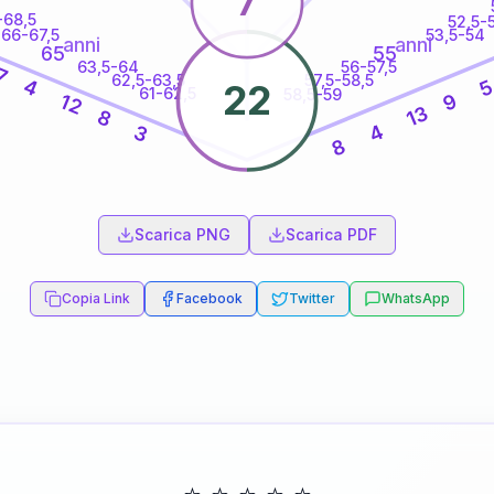
7
-68,5
52,5-
66-67,5
53,5-54
anni
anni
65
55
63,5-64
56-57,5
7
62,5-63,5
57,5-58,5
4
22
61-62,5
58,5-59
9
12
13
8
4
3
8
60
anni
Scarica PNG
Scarica PDF
Copia Link
Facebook
Twitter
WhatsApp