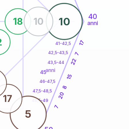
40
10
18
10
anni
2
17
41-42,5
42,5-43,5
7
22
43,5-44
anni
45
15
46-47,5
8
47,5-48,5
20
17
48,5-49
7
5