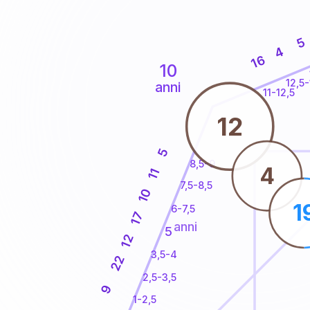
5
4
16
10
12,5-
anni
11-12,5
12
5
8,5-9
4
11
7,5-8,5
10
1
6-7,5
17
anni
5
12
3,5-4
22
2,5-3,5
9
1-2,5