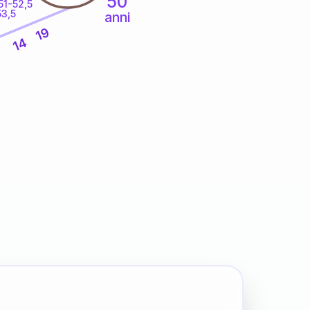
50
51-52,5
53,5
anni
19
14
5