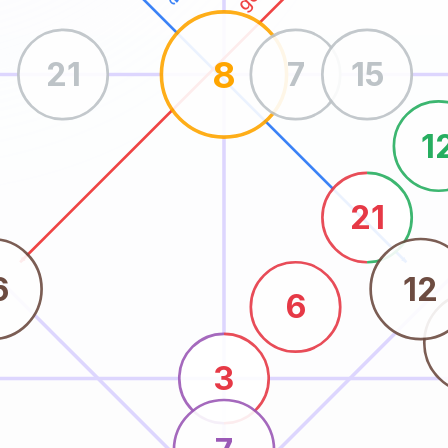
8
21
7
15
1
21
6
12
6
3