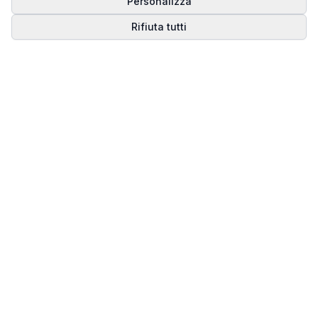
Personalizza
Rifiuta tutti
Matrice del Destino
Scopri il tuo percorso spirituale attraverso la
numerologia della Matrice del Destino.
Il sito ufficiale di