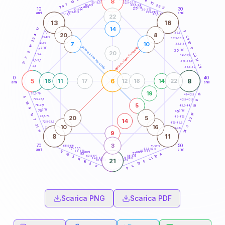
8
6
18,5-19
10
10
22,5-23,5
17,5-18,5
7
22
16-17,5
23,5-24
20
anni
anni
11
15
10
30
25
26-27,5
13,5-14
12,5-13,5
27,5-28,5
anni
anni
11-12,5
28,5-29
22
13
16
14
17
11
8,5-9
31-32,5
20
8
4
22
7,5-8,5
22
32,5-33,5
10
7
10
6-7,5
33,5-34
18
generazione maschile
generazione femminile
anni
6
5
anni
35
20
5
20
3,5-4
36-37,5
5
14
2,5-3,5
37,5-38,5
10
22
1-2,5
38,5-39
0
40
5
6
8
16
11
17
12
18
14
22
anni
anni
19
17
78,5-79
41-42,5
5
77,5-78,5
42,5-43,5
9
18
5
76-77,5
10
43,5-44
4
anni
anni
75
45
19
13
20
5
73,5-74
46-47,5
22
7
14
72,5-73,5
47,5-48,5
21
10
16
3
71-72,5
48,5-49
11
14
9
8
11
3
70
50
68,5-69
51-52,5
67,5-68,5
52,5-53,5
anni
anni
66-67,5
53,5-54
9
anni
anni
65
55
9
19
16
63,5-64
56-57,5
3
62,5-63,5
57,5-58,5
21
11
21
61-62,5
58,5-59
5
16
13
5
8
8
11
60
anni
Scarica PNG
Scarica PDF