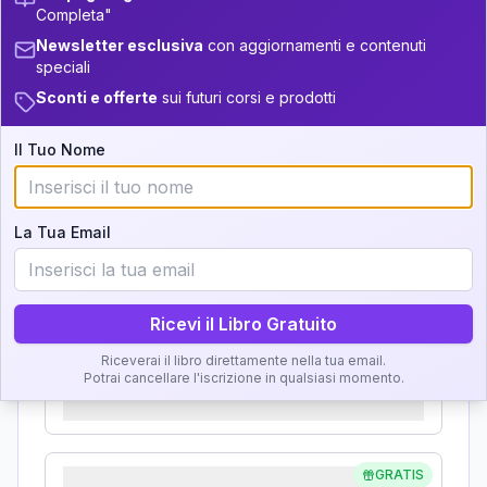
Completa"
Analisi, Significato e
34-36
+
7
21
14-16
Newsletter esclusiva
con aggiornamenti e contenuti
Interpretazione
speciali
5
36-37.5
16-17.5
Sconti e offerte
sui futuri corsi e prodotti
11
17.5-18.5
Clicca su ogni zona per leggere la definizione e
37.5-38.5
l'interpretazione!
Il Tuo Nome
+
6
19
18.5-19
38.5-39
GRATIS
Zona del Ritratto
La Tua Email
Importanza:
Ricevi il Libro Gratuito
Riceverai il libro direttamente nella tua email.
Karma Genitore-Figlio
Potrai cancellare l'iscrizione in qualsiasi momento.
Importanza:
GRATIS