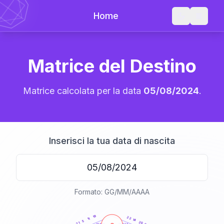
Home
Matrice del Destino
Matrice calcolata per la data
05/08/2024
.
Inserisci la tua data di nascita
Formato: GG/MM/AAAA
20
anni
19
22
11
14
5
20
21
21-22,5