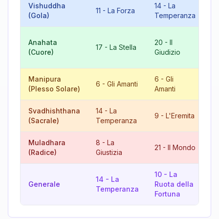
Vishuddha
14
-
La
11
-
La Forza
7
(Gola)
Temperanza
10
Anahata
20
-
Il
17
-
La Stella
Ru
(Cuore)
Giudizio
Fo
Manipura
6
-
Gli
12
6
-
Gli Amanti
(Plesso Solare)
Amanti
L'
Svadhishthana
14
-
La
9
-
L'Eremita
5
(Sacrale)
Temperanza
Muladhara
8
-
La
11
21
-
Il Mondo
(Radice)
Giustizia
Fo
10
-
La
14
-
La
15
Generale
Ruota della
Temperanza
Di
Fortuna