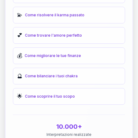
💫
Come risolvere il karma passato
💕
Come trovare l'amore perfetto
💰
Come migliorare le tue finanze
🔮
Come bilanciare i tuoi chakra
🌟
Come scoprire il tuo scopo
10.000+
Interpretazioni realizzate