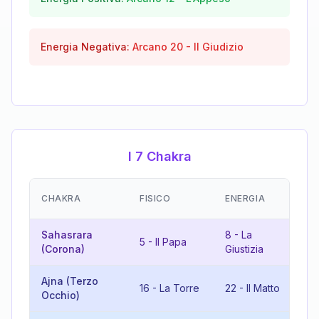
Energia Negativa:
Arcano
20
-
Il Giudizio
I 7 Chakra
E
CHAKRA
FISICO
ENERGIA
(R
Sahasrara
8
-
La
13
5
-
Il Papa
(Corona)
Giustizia
M
Ajna (Terzo
11
16
-
La Torre
22
-
Il Matto
Occhio)
Fo