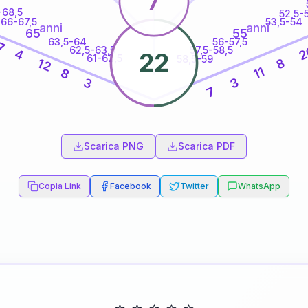
7
-68,5
52,5-
66-67,5
53,5-54
anni
anni
65
55
63,5-64
56-57,5
7
2
62,5-63,5
57,5-58,5
4
22
61-62,5
58,5-59
12
8
11
8
3
3
7
60
anni
Scarica PNG
Scarica PDF
Copia Link
Facebook
Twitter
WhatsApp