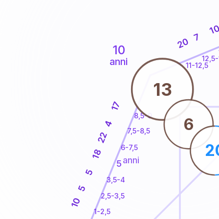
1
7
20
10
12,5-
anni
11-12,5
13
17
8,5-9
6
4
7,5-8,5
22
2
6-7,5
18
anni
5
5
3,5-4
5
2,5-3,5
10
1-2,5