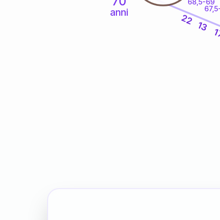
70
68,5-69
67,5
anni
22
13
1