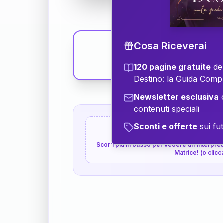
Cosa Riceverai
120 pagine gratuite
del
Destino: la Guida Comp
Newsletter esclusiva
c
contenuti speciali
Sconti e offerte
sui fut
👇
P.S. Interpretazione p
Scorri più in basso per vedere un'interpreta
Matrice! (o clicc