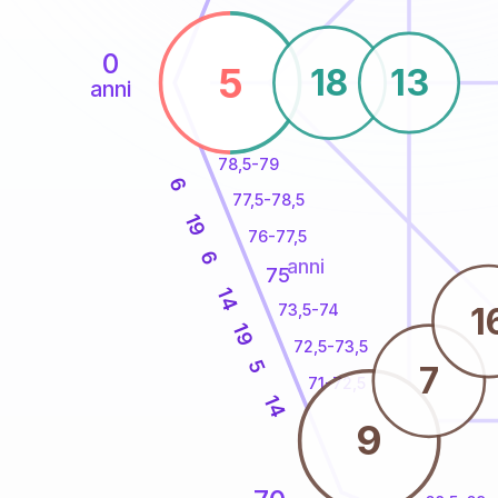
0
5
18
13
anni
78,5-79
6
77,5-78,5
19
76-77,5
6
anni
75
14
1
73,5-74
19
72,5-73,5
5
7
71-72,5
14
9