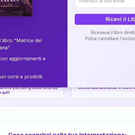
⚡
Consegna in 48 ore
Ricevi il Li
Scopri il Libro
Riceverai il libro diret
Potrai cancellare l'iscriz
📚
Guida completa
 libro "Matrice del
leta"
on aggiornamenti e
uri corsi e prodotti
📚
arziale gratuita
P.P.S.
zione parziale gratuita della tua
Iscriviti alla newsletter e ricevi
a qui!)
Cosa scoprirai nella tua interpretazione: