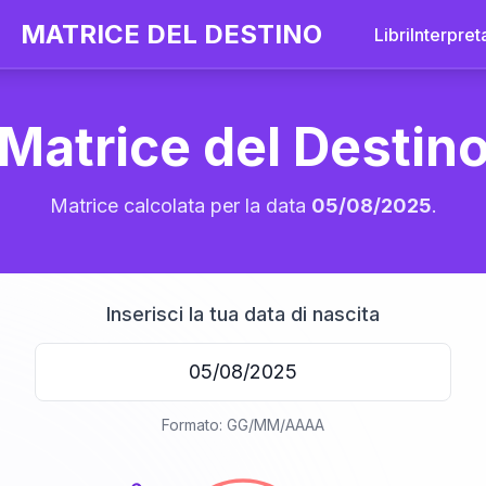
MATRICE DEL DESTINO
Libri
Interpret
Matrice del Destin
Matrice calcolata per la data
05/08/2025
.
Inserisci la tua data di nascita
20
Formato: GG/MM/AAAA
anni