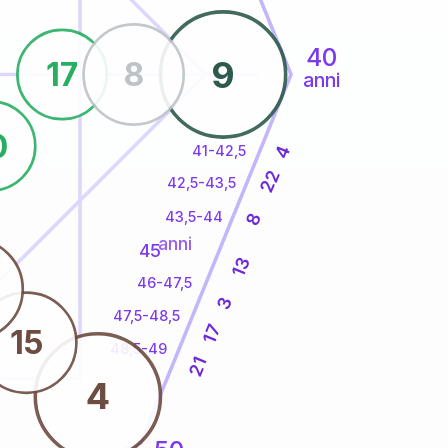
40
9
17
8
anni
0
41-42,5
4
22
42,5-43,5
43,5-44
8
anni
45
13
46-47,5
3
47,5-48,5
17
15
48,5-49
21
4