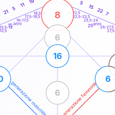
19
5
11
15
5
22
21
8
21-22,5
7
18,5-19
0
22,5-23,5
17,5-18,5
16-17,5
23,5-24
anni
anni
15
25
26-27,5
13,5-14
13,5
27,5
6
16
0
6
generazione femminile
generazione maschile
6