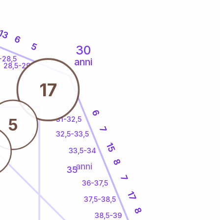
13
6
5
30
-28,5
anni
28,5-29
17
6
31-32,5
5
7
32,5-33,5
15
33,5-34
8
anni
35
7
36-37,5
17
37,5-38,5
8
38,5-39