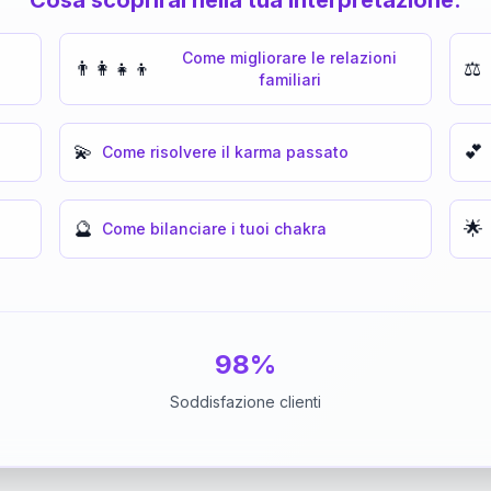
Come migliorare le relazioni
👨‍👩‍👧‍👦
⚖️
familiari
💫
💕
Come risolvere il karma passato
🔮
🌟
Come bilanciare i tuoi chakra
98%
Soddisfazione clienti