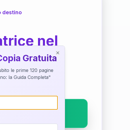
o destino
trice nel
Copia Gratuita
Close
subito le prime 120 pagine
ostra interpretazione
tino: la Guida Completa"
pleto.