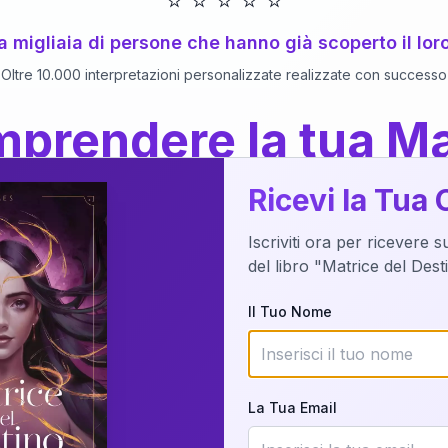
⭐
⭐
⭐
⭐
⭐
 a migliaia di persone che hanno già scoperto il lor
Oltre 10.000 interpretazioni personalizzate realizzate con successo
prendere la tua Ma
a del Libro
dettaglio?
Ricevi la Tua 
Iscriviti ora per ricevere 
o della tua Matrice del Destino attraverso una n
del libro "Matrice del Des
nalizzata o studiando attraverso il manuale com
Il Tuo Nome
Richiedi Interpretazione
La Tua Email
✨
Interpretazione personalizzata