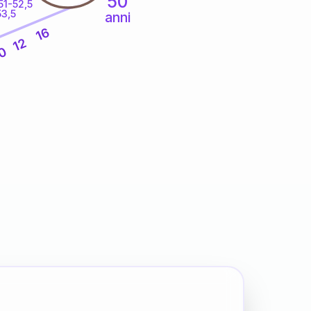
50
51-52,5
53,5
anni
16
12
0