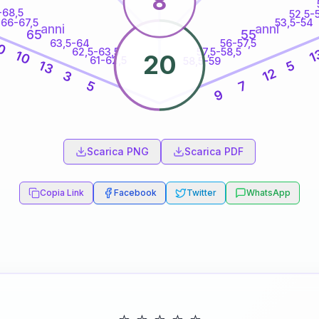
8
-68,5
52,5-
66-67,5
53,5-54
anni
anni
65
55
63,5-64
56-57,5
0
62,5-63,5
57,5-58,5
1
10
20
61-62,5
58,5-59
13
5
12
3
5
7
9
60
anni
Scarica PNG
Scarica PDF
Copia Link
Facebook
Twitter
WhatsApp