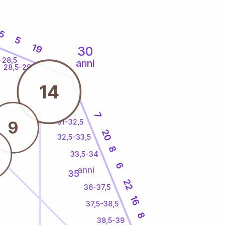
5
5
19
30
-28,5
anni
28,5-29
14
7
31-32,5
9
20
32,5-33,5
8
33,5-34
6
anni
35
22
36-37,5
16
37,5-38,5
8
38,5-39