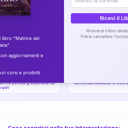
⚡
Consegna in 48 ore
Ricevi il Li
Scopri il Libro
Riceverai il libro diret
Potrai cancellare l'iscriz
📚
Guida completa
 libro "Matrice del
leta"
on aggiornamenti e
uri corsi e prodotti
📚
arziale gratuita
P.P.S.
zione parziale gratuita della tua
Iscriviti alla newsletter e ricevi
a qui!)
Cosa scoprirai nella tua interpretazione: