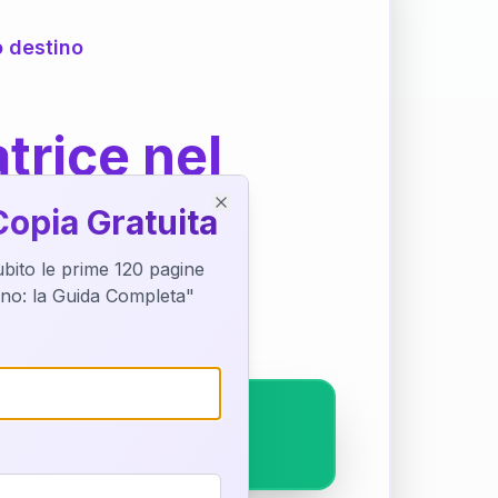
o destino
trice nel
Copia Gratuita
Close
subito le prime 120 pagine
ostra interpretazione
tino: la Guida Completa"
pleto.