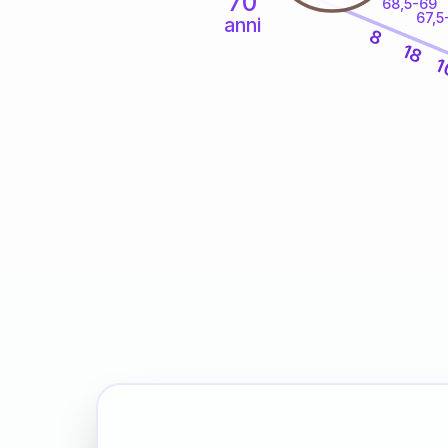
70
68,5-69
67,5
anni
8
18
1