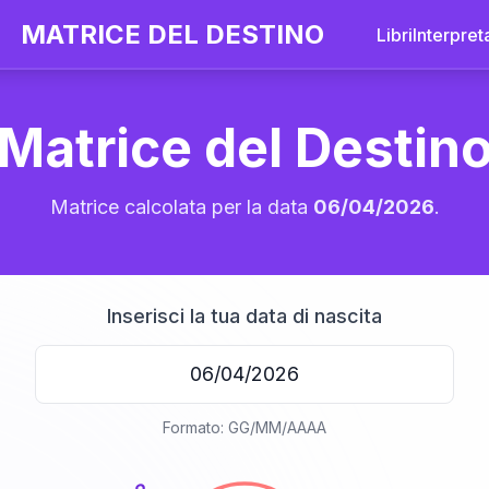
MATRICE DEL DESTINO
Libri
Interpret
Matrice del Destin
Matrice calcolata per la data
06/04/2026
.
Inserisci la tua data di nascita
20
Formato: GG/MM/AAAA
anni