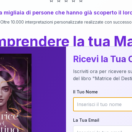
⭐
⭐
⭐
⭐
⭐
 a migliaia di persone che hanno già scoperto il lor
Oltre 10.000 interpretazioni personalizzate realizzate con successo
prendere la tua Ma
a del Libro
dettaglio?
Ricevi la Tua 
Iscriviti ora per ricevere 
o della tua Matrice del Destino attraverso una n
del libro "Matrice del Des
nalizzata o studiando attraverso il manuale com
Il Tuo Nome
Richiedi Interpretazione
La Tua Email
✨
Interpretazione personalizzata