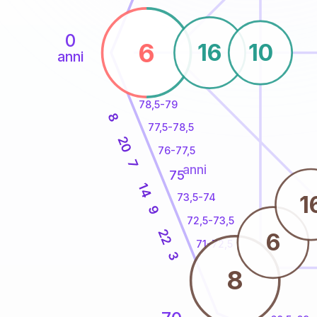
0
6
16
10
anni
78,5-79
8
77,5-78,5
20
76-77,5
7
anni
75
14
1
73,5-74
9
72,5-73,5
22
6
71-72,5
3
8