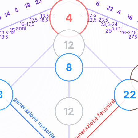
22
8
18
22
5
4
14
4
21-22,5
18
18,5-19
0
22,5-23,5
17,5-18,5
16-17,5
23,5-24
anni
anni
15
25
26-27,5
13,5-14
13,5
27,5
12
8
8
22
generazione femminile
generazione maschile
12