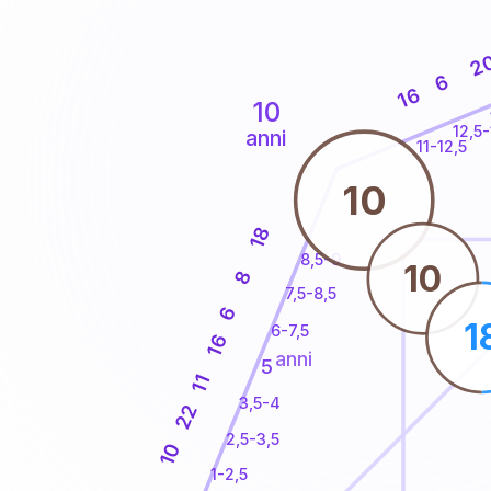
2
6
16
10
12,5-
anni
11-12,5
10
18
8,5-9
10
8
7,5-8,5
6
1
6-7,5
16
anni
5
11
3,5-4
22
2,5-3,5
10
1-2,5