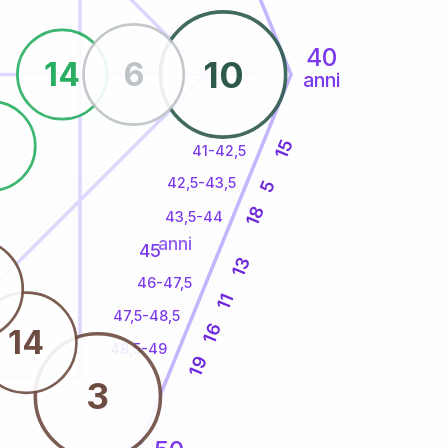
40
10
14
6
anni
15
41-42,5
42,5-43,5
5
18
43,5-44
anni
45
13
46-47,5
11
47,5-48,5
16
14
48,5-49
19
3