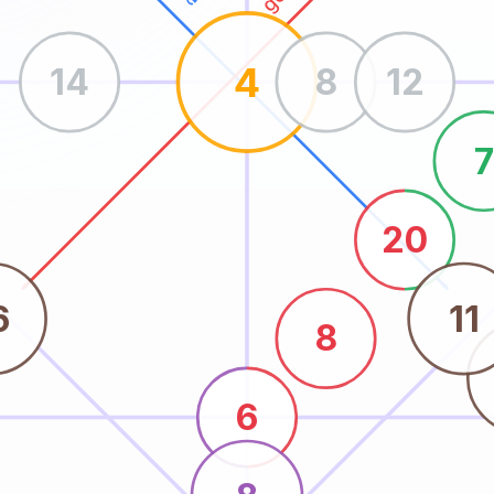
4
14
8
12
7
20
6
11
8
6