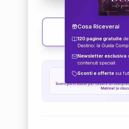
Cosa Riceverai
120 pagine gratuite
del
Destino: la Guida Comp
Newsletter esclusiva
c
contenuti speciali
Sconti e offerte
sui fut
👇
P.S. Interpretazione p
Scorri più in basso per vedere un'interpreta
Matrice! (o clicc