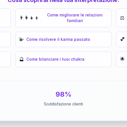
Come migliorare le relazioni
👨‍👩‍👧‍👦
⚖️
familiari
💫
💕
Come risolvere il karma passato
🔮
🌟
Come bilanciare i tuoi chakra
98%
Soddisfazione clienti