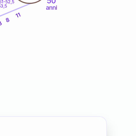
50
51-52,5
53,5
anni
11
8
3