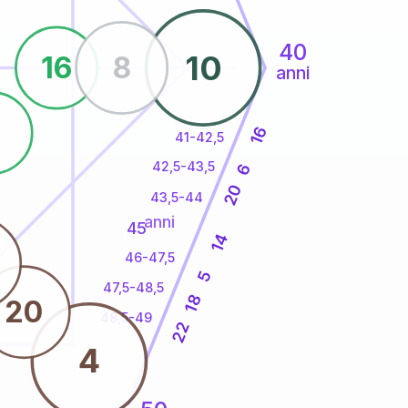
40
10
16
8
anni
5
16
41-42,5
42,5-43,5
6
20
43,5-44
anni
45
14
46-47,5
5
47,5-48,5
18
20
48,5-49
22
4