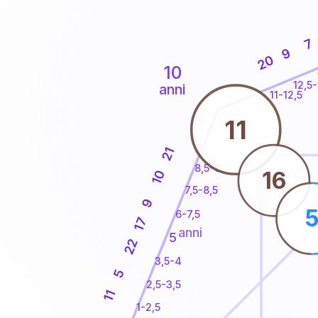
7
9
20
10
12,5-
anni
11-12,5
11
21
8,5-9
16
10
7,5-8,5
9
6-7,5
17
anni
5
22
3,5-4
5
2,5-3,5
11
1-2,5