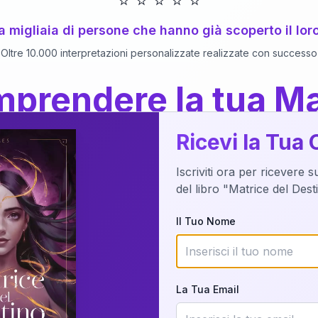
⭐
⭐
⭐
⭐
⭐
 a migliaia di persone che hanno già scoperto il lor
Oltre 10.000 interpretazioni personalizzate realizzate con successo
prendere la tua Ma
a del Libro
dettaglio?
Ricevi la Tua 
Iscriviti ora per ricevere 
o della tua Matrice del Destino attraverso una n
del libro "Matrice del Des
nalizzata o studiando attraverso il manuale com
Il Tuo Nome
Richiedi Interpretazione
La Tua Email
✨
Interpretazione personalizzata