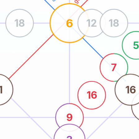
6
18
12
18
7
1
16
16
9