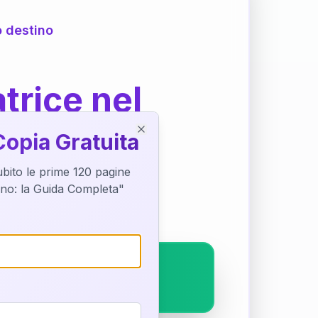
o destino
trice nel
Copia Gratuita
Close
subito le prime 120 pagine
ostra interpretazione
tino: la Guida Completa"
pleto.