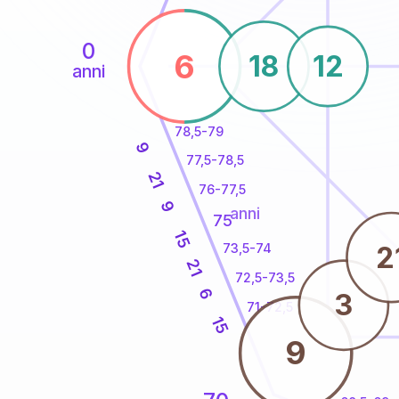
0
6
18
12
anni
78,5-79
9
77,5-78,5
21
76-77,5
9
anni
75
15
2
73,5-74
21
72,5-73,5
6
3
71-72,5
15
9