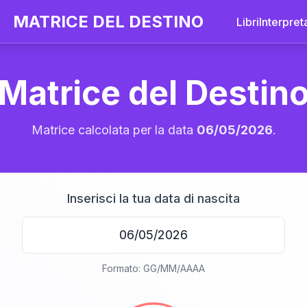
MATRICE DEL DESTINO
Libri
Interpret
Matrice del Destin
Matrice calcolata per la data
06/05/2026
.
Inserisci la tua data di nascita
20
Formato: GG/MM/AAAA
anni