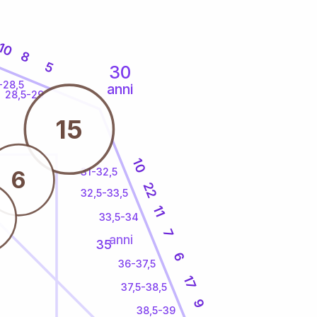
10
8
5
30
-28,5
anni
28,5-29
15
10
31-32,5
6
22
32,5-33,5
11
33,5-34
7
anni
35
6
36-37,5
17
37,5-38,5
9
38,5-39