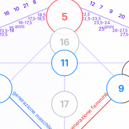
8
12
21
7
10
9
16
5
21-22,5
20
18,5-19
22,5-23,5
17,5-18,5
16-17,5
23,5-24
anni
anni
15
25
26-27,5
13,5-14
13,5
27,5
16
11
5
9
generazione femminile
generazione maschile
17