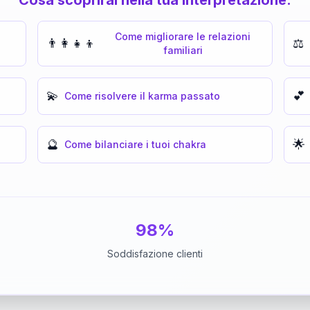
Come migliorare le relazioni
👨‍👩‍👧‍👦
⚖️
familiari
💫
💕
Come risolvere il karma passato
🔮
🌟
Come bilanciare i tuoi chakra
98%
Soddisfazione clienti