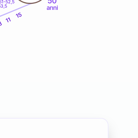
50
51-52,5
53,5
anni
15
11
8