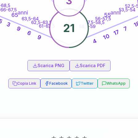
3
-68,5
52,5-
66-67,5
53,5-54
anni
anni
65
55
63,5-64
56-57,5
5
62,5-63,5
57,5-58,5
1
3
21
61-62,5
58,5-59
9
7
17
6
10
9
4
60
anni
Scarica PNG
Scarica PDF
Copia Link
Facebook
Twitter
WhatsApp