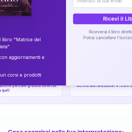
⚡
Consegna in 48 ore
Ricevi il Li
Scopri il Libro
Riceverai il libro diret
Potrai cancellare l'iscriz
📚
Guida completa
 libro "Matrice del
leta"
on aggiornamenti e
uri corsi e prodotti
📚
arziale gratuita
P.P.S.
zione parziale gratuita della tua
Iscriviti alla newsletter e ricevi
a qui!)
Cosa scoprirai nella tua interpretazione: