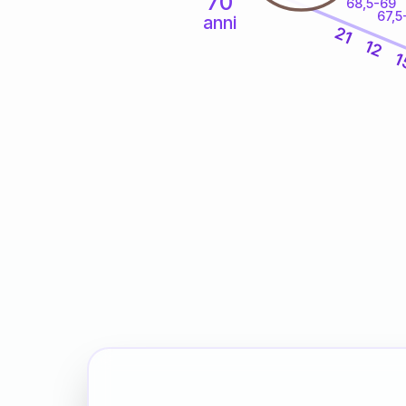
70
68,5-69
67,5
anni
21
12
1