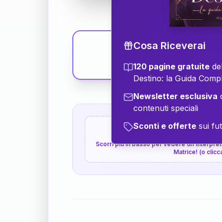
Cosa Riceverai
120 pagine gratuite
del
Destino: la Guida Comp
Newsletter esclusiva
c
contenuti speciali
Sconti e offerte
sui fut
👇
P.S. Interpretazione p
Scorri più in basso per vedere un'interpreta
Matrice! (o clicc