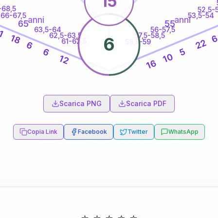
15
-68,5
52,5-
66-67,5
53,5-54
anni
anni
65
55
63,5-64
56-57,5
1
62,5-63,5
57,5-58,5
18
6
61-62,5
22
58,5-59
6
5
6
10
12
16
60
anni
Scarica PNG
Scarica PDF
Copia Link
Facebook
Twitter
WhatsApp