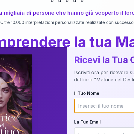
⭐
⭐
⭐
⭐
⭐
 a migliaia di persone che hanno già scoperto il lor
Oltre 10.000 interpretazioni personalizzate realizzate con successo
prendere la tua Ma
a del Libro
dettaglio?
Ricevi la Tua 
Iscriviti ora per ricevere 
o della tua Matrice del Destino attraverso una n
del libro "Matrice del Des
nalizzata o studiando attraverso il manuale com
Il Tuo Nome
Richiedi Interpretazione
La Tua Email
✨
Interpretazione personalizzata