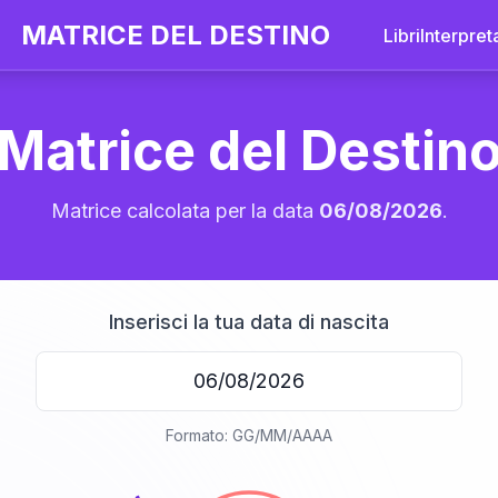
MATRICE DEL DESTINO
Libri
Interpret
Matrice del Destin
Matrice calcolata per la data
06/08/2026
.
Inserisci la tua data di nascita
20
Formato: GG/MM/AAAA
anni