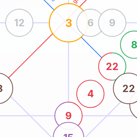
3
12
6
9
22
8
22
4
9