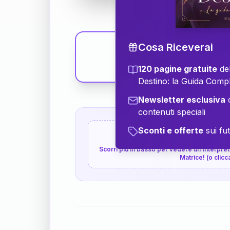
Cosa Riceverai
120 pagine gratuite
del
Destino: la Guida Comp
Newsletter esclusiva
c
contenuti speciali
Sconti e offerte
sui fut
👇
P.S. Interpretazione p
Scorri più in basso per vedere un'interpreta
Matrice! (o clicc