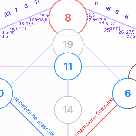
11
6
3
16
7
6
22
8
21-22,5
8
18,5-19
22,5-23,5
17,5-18,5
16-17,5
23,5-24
anni
anni
15
25
26-27,5
13,5-14
13,5
27,5
19
11
0
6
generazione femminile
generazione maschile
14