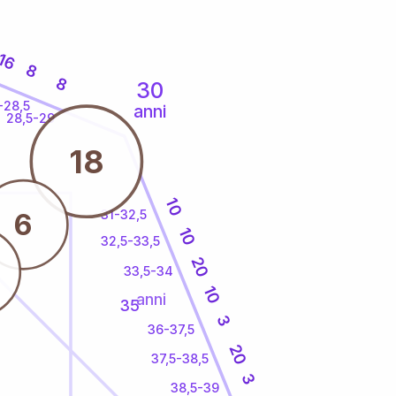
16
8
8
30
-28,5
anni
28,5-29
18
10
31-32,5
6
10
32,5-33,5
20
33,5-34
10
anni
35
3
36-37,5
20
37,5-38,5
3
38,5-39