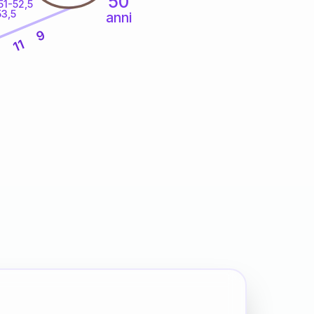
50
51-52,5
53,5
anni
9
11
6