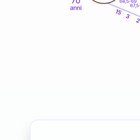
70
68,5-69
67,5
anni
15
3
2