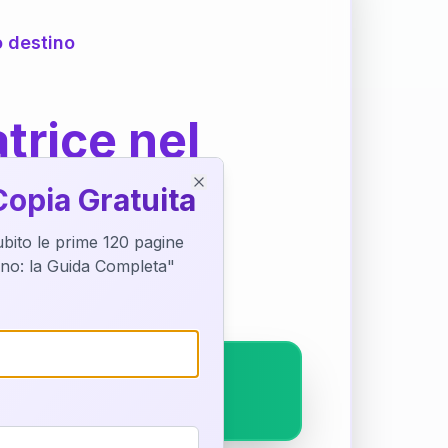
o destino
trice nel
Copia Gratuita
Close
subito le prime 120 pagine
ostra interpretazione
tino: la Guida Completa"
pleto.