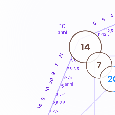
4
9
5
10
12,5-
anni
11-12,5
14
21
8,5-9
7
7
7,5-8,5
9
2
6-7,5
20
anni
5
10
3,5-4
8
2,5-3,5
14
1-2,5