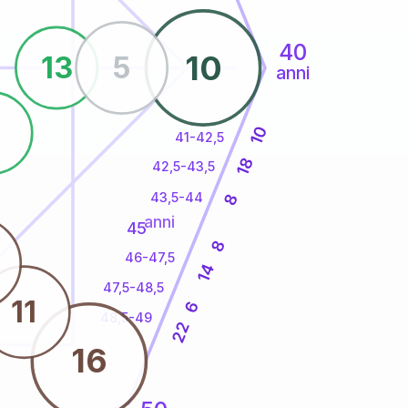
40
10
13
5
anni
8
10
41-42,5
18
42,5-43,5
43,5-44
8
anni
45
8
46-47,5
14
47,5-48,5
11
6
48,5-49
22
16