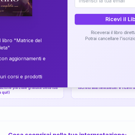
⚡
Consegna in 48 ore
Ricevi il Li
Scopri il Libro
Riceverai il libro diret
Potrai cancellare l'iscriz
📚
Guida completa
 libro "Matrice del
leta"
on aggiornamenti e
uri corsi e prodotti
📚
arziale gratuita
P.P.S.
zione parziale gratuita della tua
Iscriviti alla newsletter e ricevi
a qui!)
Cosa scoprirai nella tua interpretazione: