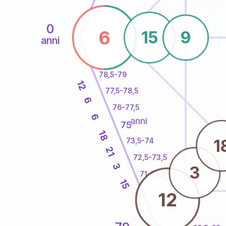
0
6
15
9
anni
78,5-79
12
77,5-78,5
6
76-77,5
6
anni
75
18
1
73,5-74
21
72,5-73,5
3
3
71-72,5
15
12