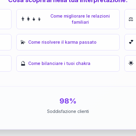
Come migliorare le relazioni
👨‍👩‍👧‍👦
⚖️
familiari
💫
💕
Come risolvere il karma passato
🔮
🌟
Come bilanciare i tuoi chakra
98%
Soddisfazione clienti