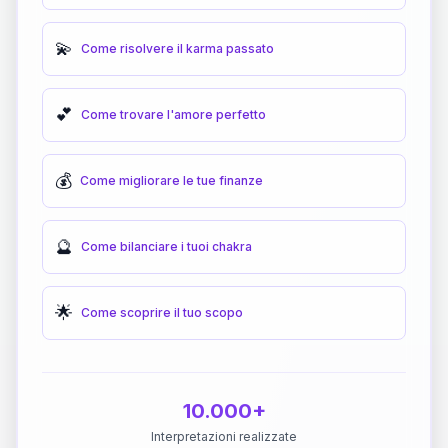
💫
Come risolvere il karma passato
💕
Come trovare l'amore perfetto
💰
Come migliorare le tue finanze
🔮
Come bilanciare i tuoi chakra
🌟
Come scoprire il tuo scopo
10.000+
Interpretazioni realizzate