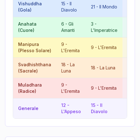
Vishuddha
15
-
Il
9
-
21
-
Il Mondo
(Gola)
Diavolo
L'Ere
Anahata
6
-
Gli
3
-
9
-
(Cuore)
Amanti
L'Imperatrice
L'Ere
Manipura
9
-
18
-
L
9
-
L'Eremita
(Plesso Solare)
L'Eremita
Luna
Svadhishthana
18
-
La
9
-
18
-
La Luna
(Sacrale)
Luna
L'Ere
Muladhara
9
-
18
-
L
9
-
L'Eremita
(Radice)
L'Eremita
Luna
12
-
15
-
Il
9
-
Generale
L'Appeso
Diavolo
L'Ere