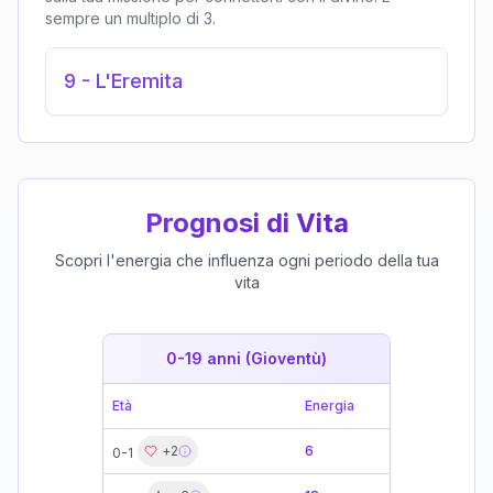
sempre un multiplo di 3.
9
-
L'Eremita
Prognosi di Vita
Scopri l'energia che influenza ogni periodo della tua
vita
0-19 anni (Gioventù)
19-39 
Età
Energia
Età
+
2
6
0-1
19-21