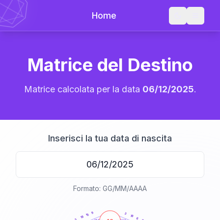
Home
Matrice del Destino
Matrice calcolata per la data
06/12/2025
.
Inserisci la tua data di nascita
Formato: GG/MM/AAAA
20
anni
9
3
15
18
18
6
3
21-22,5