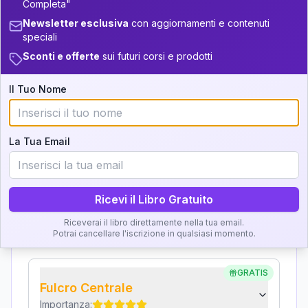
Completa"
+
4
3
14-16
34-36
Interpretazione
Newsletter esclusiva
con aggiornamenti e contenuti
+
3
18
16-17.5
36-37.5
speciali
Clicca su ogni zona per leggere la definizione e
Sconti e offerte
sui futuri corsi e prodotti
+
4
15
l'interpretazione!
17.5-18.5
37.5-38.5
Il Tuo Nome
+
4
9
18.5-19
38.5-39
GRATIS
Zona del Ritratto
Importanza:
La Tua Email
Ricevi il Libro Gratuito
Karma Genitore-Figlio
Importanza:
Riceverai il libro direttamente nella tua email.
Potrai cancellare l'iscrizione in qualsiasi momento.
GRATIS
Fulcro Centrale
Importanza: