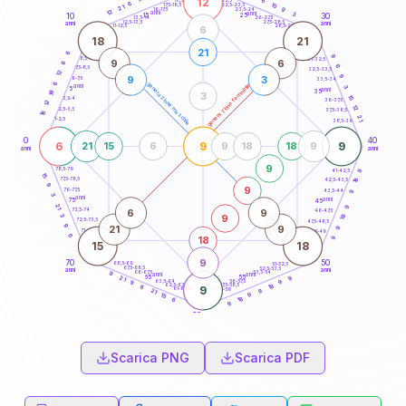
12
6
18,5-19
6
15
22,5-23,5
17,5-18,5
21
9
16-17,5
23,5-24
12
anni
3
anni
15
10
30
25
26-27,5
13,5-14
12,5-13,5
27,5-28,5
anni
anni
11-12,5
28,5-29
6
18
21
21
6
9
8,5-9
31-32,5
9
6
6
6
7,5-8,5
32,5-33,5
12
9
9
3
6-7,5
33,5-34
6
generazione maschile
generazione femminile
anni
3
5
anni
18
35
3
15
3,5-4
36-37,5
12
12
2,5-3,5
37,5-38,5
18
21
1-2,5
38,5-39
0
40
6
9
9
21
15
6
9
18
18
9
anni
anni
9
78,5-79
41-42,5
9
15
18
77,5-78,5
42,5-43,5
9
9
76-77,5
43,5-44
9
3
anni
anni
75
45
21
9
6
9
73,5-74
46-47,5
3
18
9
72,5-73,5
47,5-48,5
9
21
9
9
71-72,5
48,5-49
6
18
9
15
18
9
70
50
68,5-69
51-52,5
67,5-68,5
52,5-53,5
anni
anni
66-67,5
53,5-54
9
anni
anni
65
55
9
21
63,5-64
56-57,5
9
9
62,5-63,5
57,5-58,5
18
6
9
61-62,5
58,5-59
9
21
9
15
18
6
9
60
anni
Scarica PNG
Scarica PDF