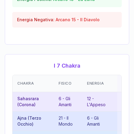
Energia Negativa:
Arcano
15
-
Il Diavolo
I 7 Chakra
EMOZ
CHAKRA
FISICO
ENERGIA
(RISU
Sahasrara
6
-
Gli
12
-
18
-
L
(Corona)
Amanti
L'Appeso
Luna
Ajna (Terzo
21
-
Il
6
-
Gli
9
-
Occhio)
Mondo
Amanti
L'Ere