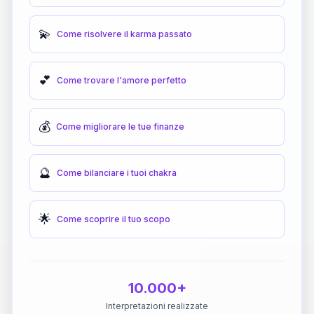
💫
Come risolvere il karma passato
💕
Come trovare l'amore perfetto
💰
Come migliorare le tue finanze
🔮
Come bilanciare i tuoi chakra
🌟
Come scoprire il tuo scopo
10.000+
Interpretazioni realizzate