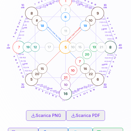
1
10
18,5-19
8
11
22,5-23,5
17,5-18,5
17
19
16-17,5
23,5-24
7
anni
anni
10
15
10
30
25
26-27,5
13,5-14
12,5-13,5
27,5-28,5
anni
anni
11-12,5
28,5-29
7
8
9
6
13
17
8,5-9
31-32,5
8
10
5
8
7,5-8,5
32,5-33,5
20
7
18
19
6-7,5
33,5-34
15
generazione maschile
generazione femminile
anni
17
5
anni
35
10
11
6
3,5-4
22
36-37,5
7
2,5-3,5
37,5-38,5
11
15
1-2,5
38,5-39
0
40
7
5
8
19
12
17
10
15
13
21
anni
anni
20
78,5-79
41-42,5
3
8
22
77,5-78,5
42,5-43,5
19
7
76-77,5
43,5-44
9
4
anni
anni
75
45
14
12
15
16
73,5-74
46-47,5
10
11
7
72,5-73,5
47,5-48,5
20
17
20
22
71-72,5
48,5-49
22
8
21
5
6
10
70
50
68,5-69
51-52,5
67,5-68,5
52,5-53,5
anni
anni
66-67,5
53,5-54
13
anni
anni
16
65
55
8
10
63,5-64
56-57,5
11
62,5-63,5
57,5-58,5
5
21
16
22
61-62,5
58,5-59
4
6
10
11
8
9
60
anni
Scarica PNG
Scarica PDF