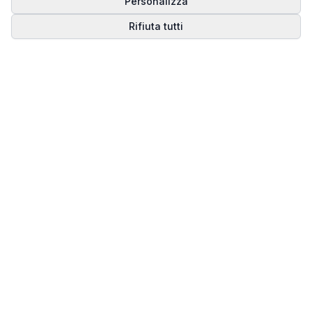
Personalizza
Rifiuta tutti
Matrice del Destino
Scopri il tuo percorso spirituale attraverso la
numerologia della Matrice del Destino.
Il sito ufficiale di