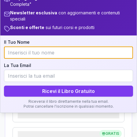
Completa"
Analisi, Significato e
+
4
9
14-16
34-36
Newsletter esclusiva
con aggiornamenti e contenuti
Interpretazione
speciali
+
6
19
16-17.5
36-37.5
Sconti e offerte
sui futuri corsi e prodotti
Clicca su ogni zona per leggere la definizione e
+
6
10
17.5-18.5
37.5-38.5
l'interpretazione!
Il Tuo Nome
11
18.5-19
38.5-39
GRATIS
Zona del Ritratto
La Tua Email
Importanza:
Ricevi il Libro Gratuito
Riceverai il libro direttamente nella tua email.
Karma Genitore-Figlio
Potrai cancellare l'iscrizione in qualsiasi momento.
Importanza:
GRATIS