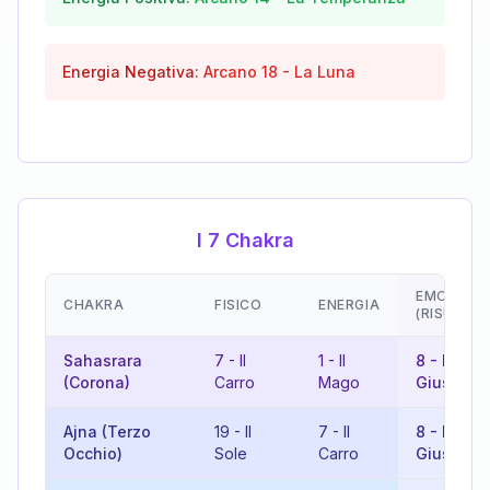
Energia Negativa:
Arcano
18
-
La Luna
I 7 Chakra
EMOZIONI
CHAKRA
FISICO
ENERGIA
(RISULTA
Sahasrara
7
-
Il
1
-
Il
8
-
La
(Corona)
Carro
Mago
Giustizia
Ajna (Terzo
19
-
Il
7
-
Il
8
-
La
Occhio)
Sole
Carro
Giustizia