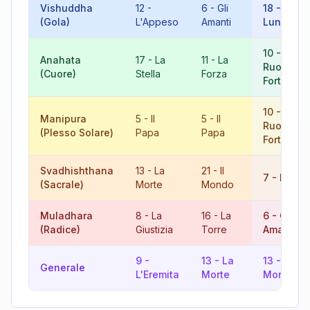
Vishuddha
12
-
6
-
Gli
18
-
La
(Gola)
L'Appeso
Amanti
Luna
10
-
La
Anahata
17
-
La
11
-
La
Ruota del
(Cuore)
Stella
Forza
Fortuna
10
-
La
Manipura
5
-
Il
5
-
Il
Ruota del
(Plesso Solare)
Papa
Papa
Fortuna
Svadhishthana
13
-
La
21
-
Il
7
-
Il Carr
(Sacrale)
Morte
Mondo
Muladhara
8
-
La
16
-
La
6
-
Gli
(Radice)
Giustizia
Torre
Amanti
9
-
13
-
La
13
-
La
Generale
L'Eremita
Morte
Morte