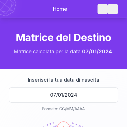
Home
Matrice del Destino
Matrice calcolata per la data
07/01/2024
.
Inserisci la tua data di nascita
Formato: GG/MM/AAAA
20
anni
11
12
10
11
19
21
9
21-22,5