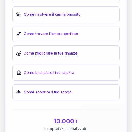
💫
Come risolvere il karma passato
💕
Come trovare l'amore perfetto
💰
Come migliorare le tue finanze
🔮
Come bilanciare i tuoi chakra
🌟
Come scoprire il tuo scopo
10.000+
Interpretazioni realizzate