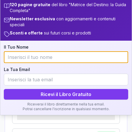
Zone della Matrice:
+
4
4
120 pagine gratuite
del libro "Matrice del Destino: la Guida
13.5-14
33.5-34
Completa"
Analisi, Significato e
11
14-16
34-36
Newsletter esclusiva
con aggiornamenti e contenuti
Interpretazione
speciali
+
2
6
16-17.5
36-37.5
Sconti e offerte
sui futuri corsi e prodotti
Clicca su ogni zona per leggere la definizione e
+
5
13
17.5-18.5
37.5-38.5
l'interpretazione!
Il Tuo Nome
+
4
15
18.5-19
38.5-39
GRATIS
Zona del Ritratto
La Tua Email
Importanza:
Ricevi il Libro Gratuito
Riceverai il libro direttamente nella tua email.
Karma Genitore-Figlio
Potrai cancellare l'iscrizione in qualsiasi momento.
Importanza: