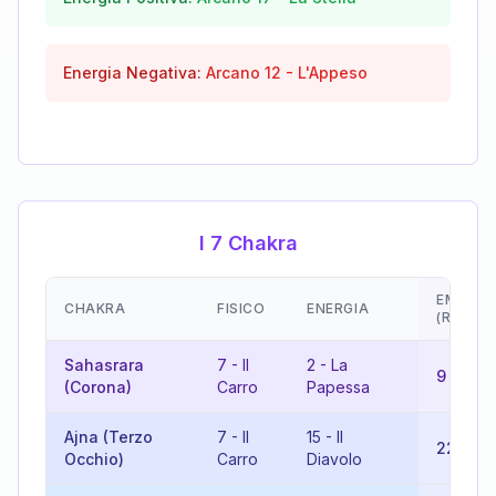
Energia Negativa:
Arcano
12
-
L'Appeso
I 7 Chakra
EMOZIO
CHAKRA
FISICO
ENERGIA
(RISULT
Sahasrara
7
-
Il
2
-
La
9
-
L'Er
(Corona)
Carro
Papessa
Ajna (Terzo
7
-
Il
15
-
Il
22
-
Il 
Occhio)
Carro
Diavolo