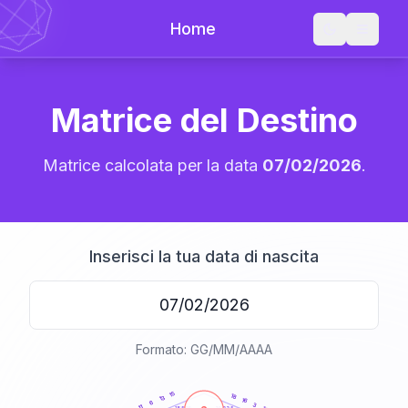
Home
Matrice del Destino
Matrice calcolata per la data
07/02/2026
.
Inserisci la tua data di nascita
Formato: GG/MM/AAAA
20
anni
15
18
13
16
6
3
11
21-22,5