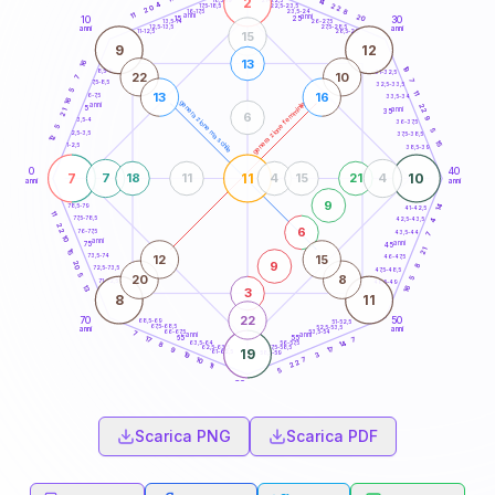
2
14
18,5-19
4
22
22,5-23,5
17,5-18,5
20
8
16-17,5
23,5-24
11
anni
anni
20
15
10
30
25
26-27,5
13,5-14
12,5-13,5
27,5-28,5
anni
anni
11-12,5
28,5-29
15
9
12
13
16
19
8,5-9
31-32,5
22
10
7
7
7,5-8,5
32,5-33,5
5
11
13
16
6-7,5
33,5-34
16
generazione maschile
generazione femminile
anni
22
5
anni
21
35
6
9
3,5-4
36-37,5
5
5
2,5-3,5
37,5-38,5
12
15
1-2,5
38,5-39
0
40
7
11
10
7
18
11
4
15
21
4
anni
anni
9
14
78,5-79
41-42,5
11
77,5-78,5
42,5-43,5
4
22
6
76-77,5
43,5-44
7
10
anni
anni
75
45
21
15
12
15
73,5-74
46-47,5
9
20
8
72,5-73,5
47,5-48,5
5
20
8
5
71-72,5
48,5-49
13
16
3
8
11
22
70
50
68,5-69
51-52,5
67,5-68,5
52,5-53,5
anni
anni
66-67,5
53,5-54
7
anni
anni
65
55
7
17
14
63,5-64
56-57,5
8
62,5-63,5
57,5-58,5
17
9
19
61-62,5
58,5-59
3
19
7
10
22
11
5
60
anni
Scarica PNG
Scarica PDF