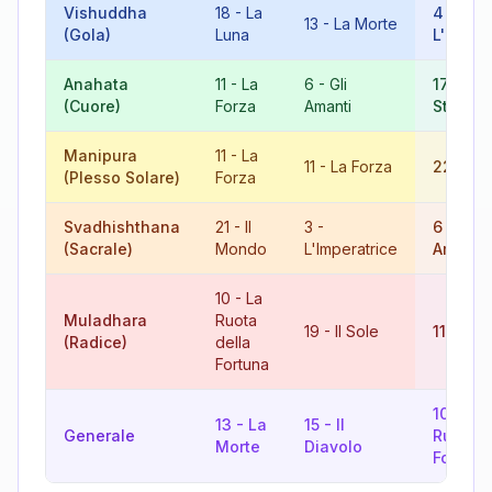
Vishuddha
18
-
La
4
-
13
-
La Morte
(Gola)
Luna
L'Imper
Anahata
11
-
La
6
-
Gli
17
-
La
(Cuore)
Forza
Amanti
Stella
Manipura
11
-
La
11
-
La Forza
22
-
Il 
(Plesso Solare)
Forza
Svadhishthana
21
-
Il
3
-
6
-
Gli
(Sacrale)
Mondo
L'Imperatrice
Amanti
10
-
La
Muladhara
Ruota
19
-
Il Sole
11
-
La 
(Radice)
della
Fortuna
10
-
La
13
-
La
15
-
Il
Generale
Ruota d
Morte
Diavolo
Fortuna