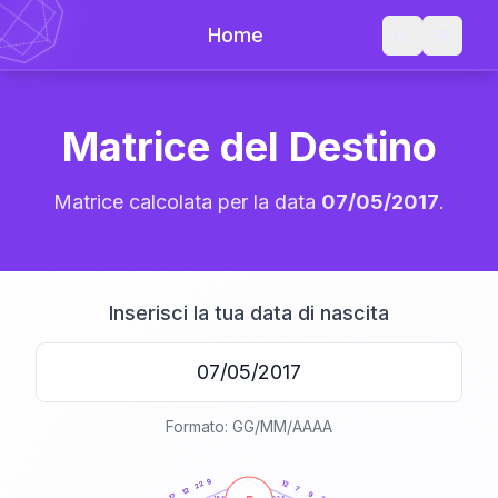
Home
Matrice del Destino
Matrice calcolata per la data
07/05/2017
.
Inserisci la tua data di nascita
Formato: GG/MM/AAAA
20
anni
9
12
22
7
12
9
17
21-22,5