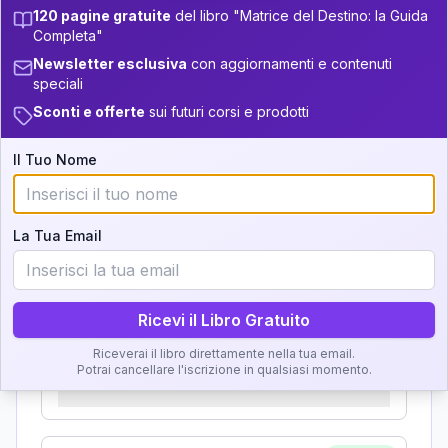
Zone della Matrice:
+
6
10
33.5-34
120 pagine gratuite
del libro "Matrice del Destino: la Guida
13.5-14
Completa"
Analisi, Significato e
34-36
+
6
17
14-16
Newsletter esclusiva
con aggiornamenti e contenuti
Interpretazione
speciali
36-37.5
+
4
12
16-17.5
Sconti e offerte
sui futuri corsi e prodotti
Clicca su ogni zona per leggere la definizione e
22
37.5-38.5
17.5-18.5
l'interpretazione!
Il Tuo Nome
+
4
9
18.5-19
38.5-39
GRATIS
Zona del Ritratto
La Tua Email
Importanza:
Ricevi il Libro Gratuito
Riceverai il libro direttamente nella tua email.
Karma Genitore-Figlio
Potrai cancellare l'iscrizione in qualsiasi momento.
Importanza: