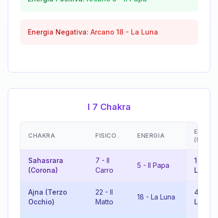
Energia Negativa:
Arcano
18
-
La Luna
I 7 Chakra
EMOZI
CHAKRA
FISICO
ENERGIA
(RISUL
Sahasrara
7
-
Il
12
-
5
-
Il Papa
(Corona)
Carro
L'Appe
Ajna (Terzo
22
-
Il
4
-
18
-
La Luna
Occhio)
Matto
L'Impe