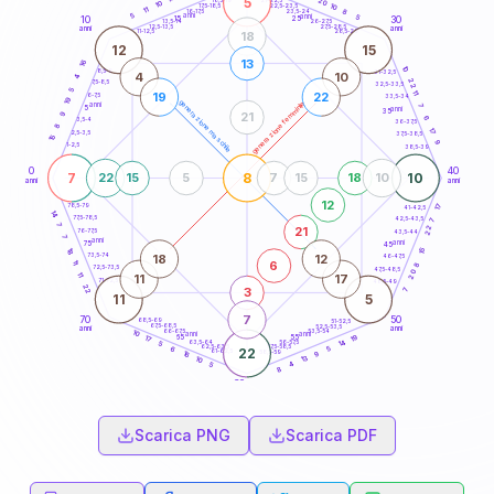
5
20
18,5-19
10
10
22,5-23,5
17,5-18,5
11
8
16-17,5
23,5-24
5
anni
anni
5
15
10
30
25
26-27,5
13,5-14
12,5-13,5
27,5-28,5
anni
anni
11-12,5
28,5-29
18
12
15
13
16
10
8,5-9
31-32,5
4
10
4
22
7,5-8,5
32,5-33,5
5
11
19
22
6-7,5
33,5-34
19
generazione maschile
generazione femminile
anni
7
5
anni
35
21
9
6
3,5-4
36-37,5
8
17
2,5-3,5
37,5-38,5
15
9
1-2,5
38,5-39
0
40
7
8
10
22
15
5
7
15
18
10
anni
anni
12
17
78,5-79
41-42,5
14
77,5-78,5
42,5-43,5
7
7
22
21
76-77,5
43,5-44
7
anni
anni
75
45
15
18
18
12
73,5-74
46-47,5
6
11
8
72,5-73,5
47,5-48,5
20
11
11
17
71-72,5
48,5-49
22
3
7
11
5
7
70
50
68,5-69
51-52,5
67,5-68,5
52,5-53,5
anni
anni
66-67,5
53,5-54
10
anni
anni
19
65
55
17
14
63,5-64
56-57,5
5
62,5-63,5
57,5-58,5
5
6
22
61-62,5
58,5-59
9
16
13
10
4
5
8
60
anni
Scarica PNG
Scarica PDF