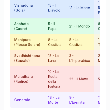
10
-
La
Vishuddha
15
-
Il
13
-
La Morte
Ruota 
(Gola)
Diavolo
Fortun
Anahata
5
-
Il
8
-
La
21
-
Il Mondo
(Cuore)
Papa
Giustiz
Manipura
8
-
La
8
-
La
16
-
La
(Plesso Solare)
Giustizia
Giustizia
Torre
Svadhishthana
18
-
La
3
-
21
-
Il
(Sacrale)
Luna
L'Imperatrice
Mondo
10
-
La
Muladhara
Ruota
22
-
Il Matto
5
-
Il 
(Radice)
della
Fortuna
13
-
La
9
-
13
-
La
Generale
Morte
L'Eremita
Morte