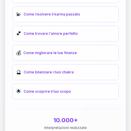
💫
Come risolvere il karma passato
💕
Come trovare l'amore perfetto
💰
Come migliorare le tue finanze
🔮
Come bilanciare i tuoi chakra
🌟
Come scoprire il tuo scopo
10.000+
Interpretazioni realizzate