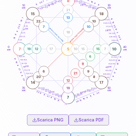
8
8
18,5-19
7
16
22,5-23,5
17,5-18,5
20
8
16-17,5
23,5-24
8
anni
anni
8
15
10
30
25
26-27,5
13,5-14
12,5-13,5
27,5-28,5
anni
anni
11-12,5
28,5-29
21
15
18
13
7
10
8,5-9
31-32,5
22
10
10
10
7,5-8,5
32,5-33,5
5
20
7
10
6-7,5
22
33,5-34
generazione maschile
generazione femminile
anni
10
5
anni
35
18
6
3
3,5-4
36-37,5
11
20
2,5-3,5
37,5-38,5
18
3
1-2,5
38,5-39
0
40
7
5
10
19
12
17
10
15
15
7
anni
anni
6
78,5-79
41-42,5
11
17
77,5-78,5
19
42,5-43,5
10
9
76-77,5
10
43,5-44
4
anni
anni
75
45
21
9
6
9
73,5-74
46-47,5
21
11
17
72,5-73,5
47,5-48,5
8
20
8
8
71-72,5
48,5-49
22
12
7
14
17
19
70
50
68,5-69
51-52,5
67,5-68,5
52,5-53,5
anni
anni
66-67,5
53,5-54
22
anni
anni
22
65
55
8
63,5-64
56-57,5
5
11
62,5-63,5
57,5-58,5
11
21
7
61-62,5
58,5-59
6
4
19
10
13
17
20
60
anni
Scarica PNG
Scarica PDF