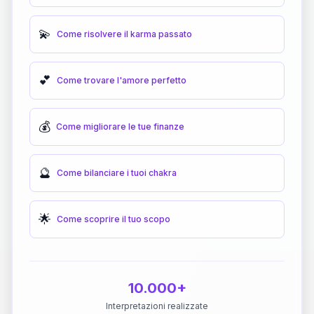
💫
Come risolvere il karma passato
💕
Come trovare l'amore perfetto
💰
Come migliorare le tue finanze
🔮
Come bilanciare i tuoi chakra
🌟
Come scoprire il tuo scopo
10.000+
Interpretazioni realizzate