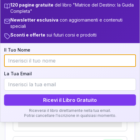
Zone della Matrice:
+
5
7
120 pagine gratuite
del libro "Matrice del Destino: la Guida
13.5-14
33.5-34
Completa"
Analisi, Significato e
5
14-16
Newsletter esclusiva
con aggiornamenti e contenuti
34-36
Interpretazione
speciali
+
3
18
16-17.5
36-37.5
Sconti e offerte
sui futuri corsi e prodotti
Clicca su ogni zona per leggere la definizione e
+
5
13
17.5-18.5
l'interpretazione!
37.5-38.5
Il Tuo Nome
+
7
21
18.5-19
38.5-39
GRATIS
Zona del Ritratto
La Tua Email
Importanza:
Ricevi il Libro Gratuito
Riceverai il libro direttamente nella tua email.
Karma Genitore-Figlio
Potrai cancellare l'iscrizione in qualsiasi momento.
Importanza: