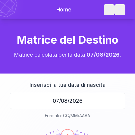
Home
Matrice del Destino
Matrice calcolata per la data
07/08/2026
.
Inserisci la tua data di nascita
Formato: GG/MM/AAAA
20
anni
21
6
13
16
18
6
5
21-22,5