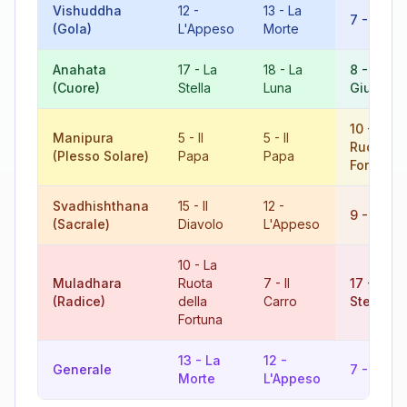
Vishuddha
12
-
13
-
La
7
-
Il Car
(Gola)
L'Appeso
Morte
Anahata
17
-
La
18
-
La
8
-
La
(Cuore)
Stella
Luna
Giustizia
10
-
La
Manipura
5
-
Il
5
-
Il
Ruota de
(Plesso Solare)
Papa
Papa
Fortuna
Svadhishthana
15
-
Il
12
-
9
-
L'Ere
(Sacrale)
Diavolo
L'Appeso
10
-
La
Muladhara
Ruota
7
-
Il
17
-
La
(Radice)
della
Carro
Stella
Fortuna
13
-
La
12
-
Generale
7
-
Il Car
Morte
L'Appeso