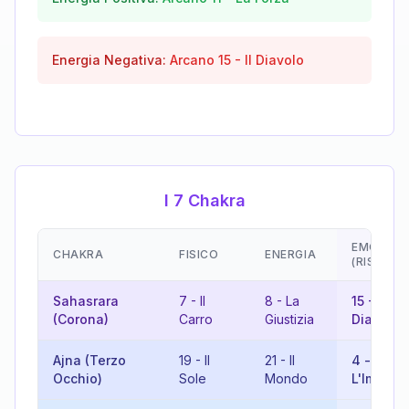
Energia Negativa:
Arcano
15
-
Il Diavolo
I 7 Chakra
EMOZION
CHAKRA
FISICO
ENERGIA
(RISULTA
Sahasrara
7
-
Il
8
-
La
15
-
Il
(Corona)
Carro
Giustizia
Diavolo
Ajna (Terzo
19
-
Il
21
-
Il
4
-
Occhio)
Sole
Mondo
L'Impera