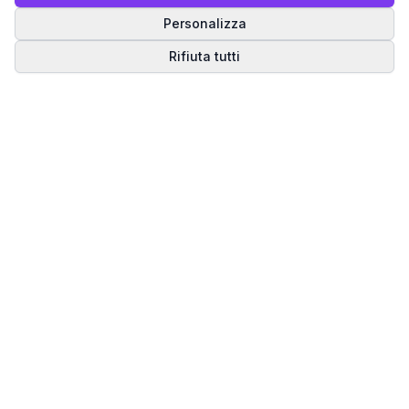
Personalizza
Rifiuta tutti
Matrice del Destino
Scopri il tuo percorso spirituale attraverso la