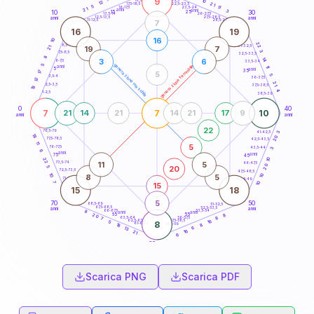
9
10
18,5-19
12
21
22,5-23,5
17,5-18,5
5
11
16-17,5
23,5-24
21
anni
3
anni
15
10
30
25
26-27,5
13,5-14
12,5-13,5
27,5-28,5
anni
anni
11-12,5
28,5-29
7
16
19
16
10
22
8,5-9
31-32,5
19
7
21
3
7,5-8,5
32,5-33,5
8
14
3
6
6-7,5
33,5-34
5
generazione maschile
generazione femminile
anni
11
5
anni
35
17
5
5
3,5-4
36-37,5
12
21
2,5-3,5
37,5-38,5
19
4
1-2,5
38,5-39
0
40
7
7
10
21
14
21
14
21
17
9
anni
anni
22
78,5-79
41-42,5
3
18
20
77,5-78,5
42,5-43,5
11
5
76-77,5
43,5-44
3
6
anni
anni
75
45
10
22
11
5
73,5-74
46-47,5
20
20
5
72,5-73,5
47,5-48,5
10
10
8
5
71-72,5
48,5-49
7
10
15
15
18
5
70
50
68,5-69
51-52,5
67,5-68,5
52,5-53,5
anni
anni
66-67,5
53,5-54
8
anni
anni
65
55
8
20
63,5-64
56-57,5
8
7
62,5-63,5
57,5-58,5
16
5
8
61-62,5
58,5-59
8
18
6
13
16
21
6
60
anni
Scarica PNG
Scarica PDF