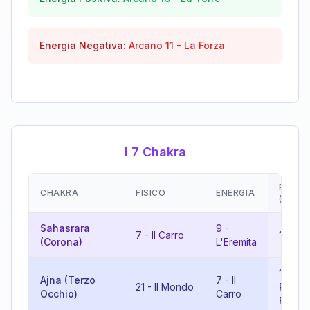
Energia Negativa:
Arcano
11
-
La Forza
I 7 Chakra
EMOZI
CHAKRA
FISICO
ENERGIA
(RISU
Sahasrara
9
-
7
-
Il Carro
16
-
La
(Corona)
L'Eremita
10
-
L
Ajna (Terzo
7
-
Il
21
-
Il Mondo
Ruota 
Occhio)
Carro
Fortu