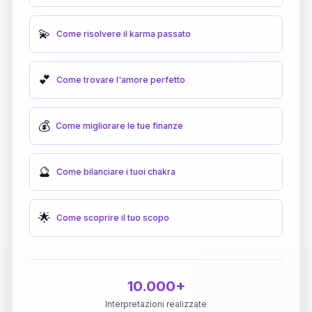
💫
Come risolvere il karma passato
💕
Come trovare l'amore perfetto
💰
Come migliorare le tue finanze
🔮
Come bilanciare i tuoi chakra
🌟
Come scoprire il tuo scopo
10.000+
Interpretazioni realizzate