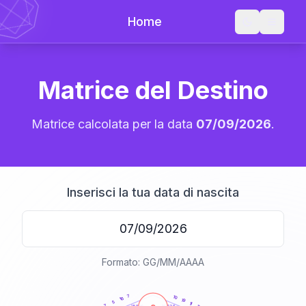
Home
Matrice del Destino
Matrice calcolata per la data
07/09/2026
.
Inserisci la tua data di nascita
Formato: GG/MM/AAAA
20
anni
7
10
16
19
5
11
7
21-22,5