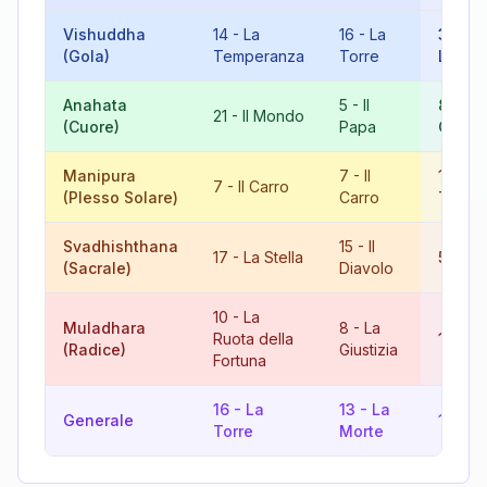
Vishuddha
14
-
La
16
-
La
3
-
(Gola)
Temperanza
Torre
L'Impe
Anahata
5
-
Il
8
-
La
21
-
Il Mondo
(Cuore)
Papa
Giusti
Manipura
7
-
Il
14
-
L
7
-
Il Carro
(Plesso Solare)
Carro
Tempe
Svadhishthana
15
-
Il
17
-
La Stella
5
-
Il 
(Sacrale)
Diavolo
10
-
La
Muladhara
8
-
La
Ruota della
18
-
L
(Radice)
Giustizia
Fortuna
16
-
La
13
-
La
Generale
11
-
La
Torre
Morte