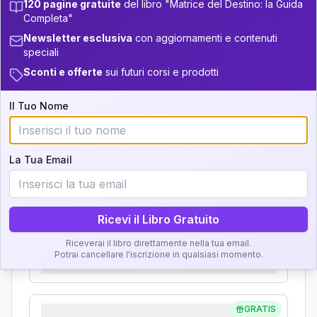
120 pagine gratuite
del libro "Matrice del Destino: la Guida
Analisi, Significato e
Completa"
34-36
+
5
7
14-16
Newsletter esclusiva
con aggiornamenti e contenuti
Interpretazione
36-37.5
speciali
5
16-17.5
Sconti e offerte
sui futuri corsi e prodotti
Clicca su ogni zona per leggere la definizione e
37.5-38.5
+
4
16
17.5-18.5
l'interpretazione!
Il Tuo Nome
38.5-39
+
5
7
18.5-19
GRATIS
Zona del Ritratto
La Tua Email
Importanza:
Ricevi il Libro Gratuito
Karma Genitore-Figlio
Riceverai il libro direttamente nella tua email.
Potrai cancellare l'iscrizione in qualsiasi momento.
Importanza:
GRATIS