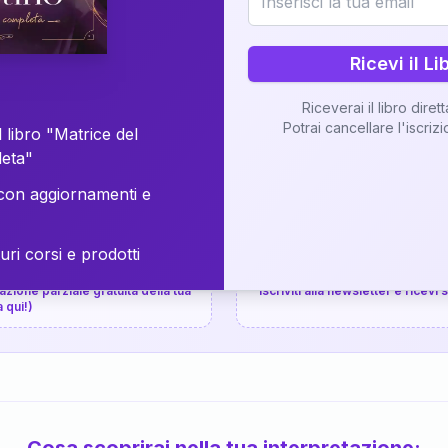
⚡
Consegna in 48 ore
Ricevi il Li
Scopri il Libro
Riceverai il libro diret
Potrai cancellare l'iscriz
📚
Guida completa
 libro "Matrice del
leta"
on aggiornamenti e
uri corsi e prodotti
📚
arziale gratuita
P.P.S.
zione parziale gratuita della tua
Iscriviti alla newsletter e ricevi
a qui!)
Cosa scoprirai nella tua interpretazione: