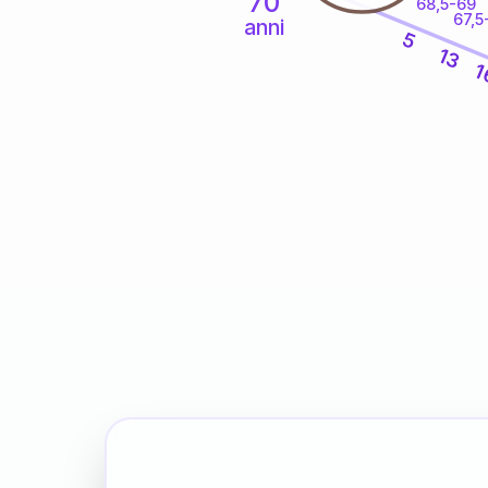
70
68,5-69
67,5
anni
5
13
1