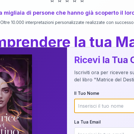
⭐
⭐
⭐
⭐
⭐
 a migliaia di persone che hanno già scoperto il lor
Oltre 10.000 interpretazioni personalizzate realizzate con successo
prendere la tua Ma
a del Libro
dettaglio?
Ricevi la Tua 
Iscriviti ora per ricevere 
o della tua Matrice del Destino attraverso una n
del libro "Matrice del Des
nalizzata o studiando attraverso il manuale com
Il Tuo Nome
Richiedi Interpretazione
La Tua Email
✨
Interpretazione personalizzata