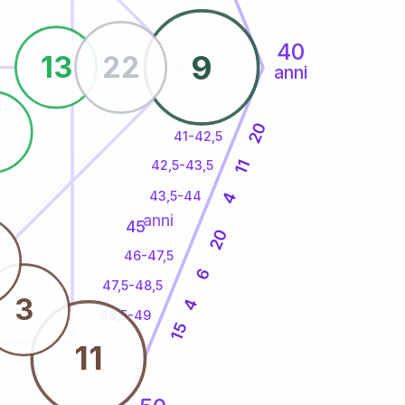
40
9
13
22
anni
5
20
41-42,5
11
42,5-43,5
43,5-44
4
anni
45
20
46-47,5
6
47,5-48,5
3
4
48,5-49
15
11