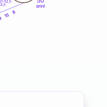
50
51-52,5
53,5
anni
8
15
9