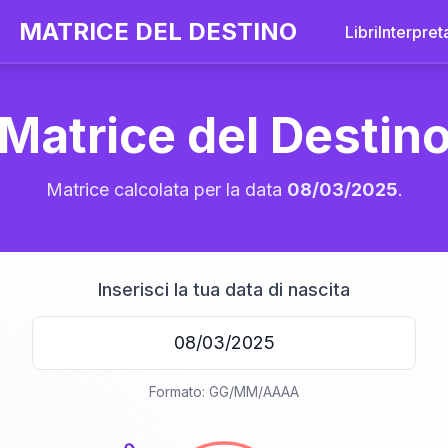
MATRICE DEL DESTINO
Libri
Interpret
Matrice del Destin
Matrice calcolata per la data
08/03/2025
.
Inserisci la tua data di nascita
20
Formato: GG/MM/AAAA
anni