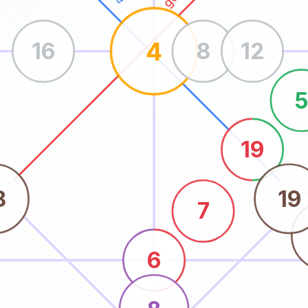
4
16
8
12
19
8
19
7
6