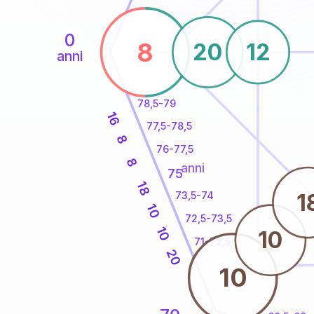
0
8
20
12
anni
78,5-79
16
77,5-78,5
8
76-77,5
8
anni
75
18
1
73,5-74
10
72,5-73,5
10
10
71-72,5
20
10