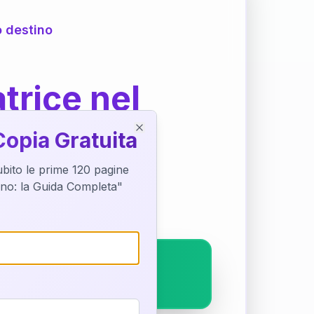
o destino
trice nel
Copia Gratuita
Close
subito le prime 120 pagine
ostra interpretazione
tino: la Guida Completa"
pleto.