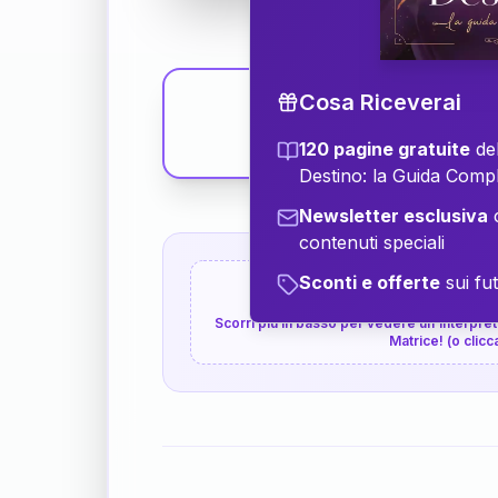
Cosa Riceverai
120 pagine gratuite
del
Destino: la Guida Comp
Newsletter esclusiva
c
contenuti speciali
Sconti e offerte
sui fut
👇
P.S. Interpretazione p
Scorri più in basso per vedere un'interpreta
Matrice! (o clicc