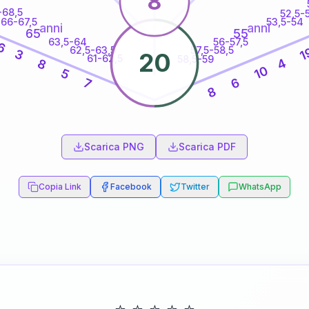
8
-68,5
52,5-
66-67,5
53,5-54
anni
anni
65
55
63,5-64
56-57,5
6
62,5-63,5
57,5-58,5
1
3
20
61-62,5
58,5-59
4
8
10
5
6
7
8
60
anni
Scarica PNG
Scarica PDF
Copia Link
Facebook
Twitter
WhatsApp