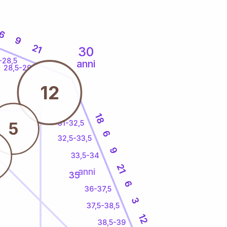
6
9
21
30
-28,5
anni
28,5-29
12
18
31-32,5
5
6
32,5-33,5
9
33,5-34
21
anni
35
6
36-37,5
3
37,5-38,5
12
38,5-39