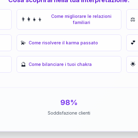
Come migliorare le relazioni
👨‍👩‍👧‍👦
⚖️
familiari
💫
💕
Come risolvere il karma passato
🔮
🌟
Come bilanciare i tuoi chakra
98%
Soddisfazione clienti