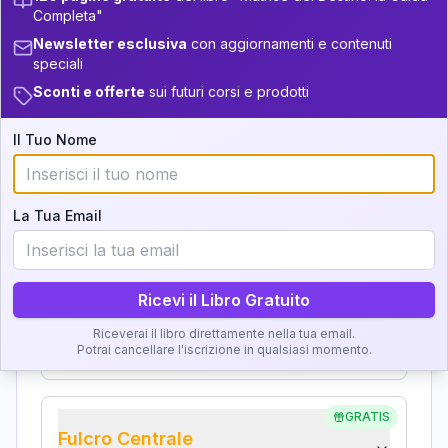
Analisi, Significato e
34-36
Completa"
+
3
14
14-16
Interpretazione
Newsletter esclusiva
con aggiornamenti e contenuti
36-37.5
+
4
4
16-17.5
speciali
Clicca su ogni zona per leggere la definizione e
Sconti e offerte
sui futuri corsi e prodotti
37.5-38.5
+
6
17
17.5-18.5
l'interpretazione!
38.5-39
Il Tuo Nome
+
6
20
18.5-19
GRATIS
Zona del Ritratto
La Tua Email
Importanza:
Ricevi il Libro Gratuito
Karma Genitore-Figlio
Riceverai il libro direttamente nella tua email.
Importanza:
Potrai cancellare l'iscrizione in qualsiasi momento.
GRATIS
Fulcro Centrale