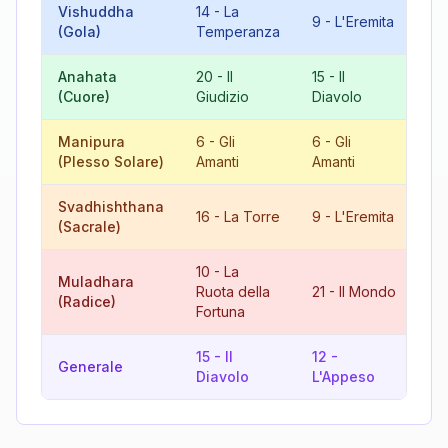
Vishuddha
14
-
La
9
-
L'Eremita
5
(Gola)
Temperanza
Anahata
20
-
Il
15
-
Il
8
(Cuore)
Giudizio
Diavolo
Gi
Manipura
6
-
Gli
6
-
Gli
12
(Plesso Solare)
Amanti
Amanti
L'
Svadhishthana
16
-
La Torre
9
-
L'Eremita
7
(Sacrale)
10
-
La
Muladhara
4
Ruota della
21
-
Il Mondo
(Radice)
L'
Fortuna
15
-
Il
12
-
Generale
9
Diavolo
L'Appeso