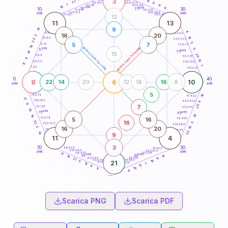
3
16
18,5-19
21
9
22,5-23,5
17,5-18,5
7
11
16-17,5
23,5-24
18
anni
anni
6
15
10
30
25
26-27,5
13,5-14
12,5-13,5
27,5-28,5
anni
anni
11-12,5
28,5-29
12
11
13
9
14
4
8,5-9
31-32,5
16
20
3
18
7,5-8,5
22
32,5-33,5
5
5
7
6-7,5
33,5-34
19
generazione maschile
generazione femminile
anni
5
5
anni
35
10
15
20
3,5-4
36-37,5
9
15
2,5-3,5
37,5-38,5
17
7
1-2,5
38,5-39
0
40
8
6
10
22
14
20
12
18
16
8
anni
anni
5
16
78,5-79
41-42,5
17
77,5-78,5
42,5-43,5
6
9
20
7
76-77,5
43,5-44
10
anni
anni
75
45
14
19
5
16
73,5-74
46-47,5
16
22
5
72,5-73,5
47,5-48,5
3
18
16
20
71-72,5
48,5-49
22
14
9
11
4
3
70
50
68,5-69
51-52,5
67,5-68,5
52,5-53,5
anni
anni
66-67,5
53,5-54
9
anni
anni
15
65
55
16
63,5-64
56-57,5
11
21
62,5-63,5
57,5-58,5
18
5
21
61-62,5
58,5-59
7
13
17
8
10
11
4
60
anni
Scarica PNG
Scarica PDF