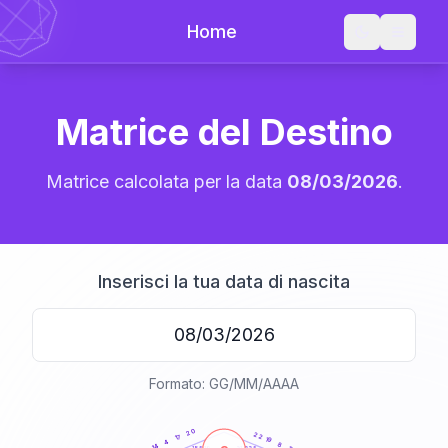
Home
Matrice del Destino
Matrice calcolata per la data
08/03/2026
.
Inserisci la tua data di nascita
Formato: GG/MM/AAAA
20
anni
20
22
17
19
4
8
14
21-22,5