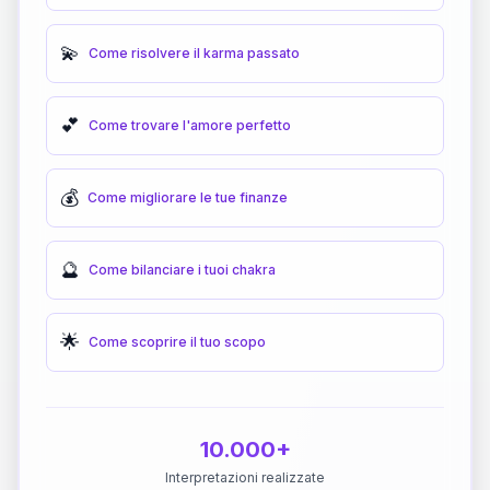
💫
Come risolvere il karma passato
💕
Come trovare l'amore perfetto
💰
Come migliorare le tue finanze
🔮
Come bilanciare i tuoi chakra
🌟
Come scoprire il tuo scopo
10.000+
Interpretazioni realizzate