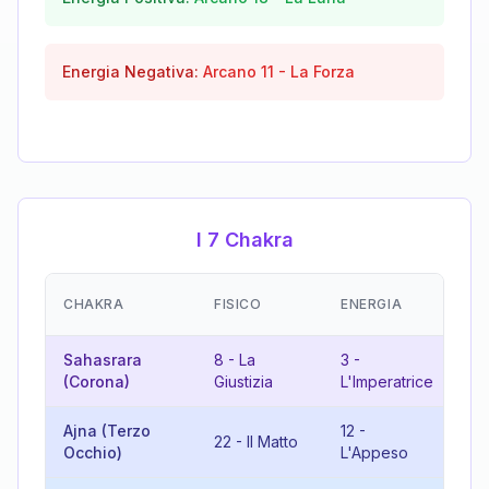
Energia Negativa:
Arcano
11
-
La Forza
I 7 Chakra
EM
CHAKRA
FISICO
ENERGIA
(R
Sahasrara
8
-
La
3
-
11
(Corona)
Giustizia
L'Imperatrice
Ajna (Terzo
12
-
22
-
Il Matto
7
Occhio)
L'Appeso