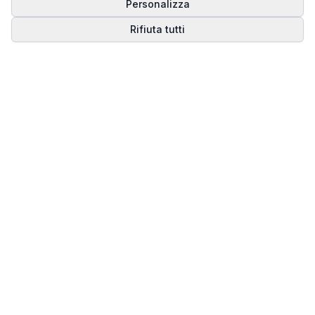
Personalizza
Rifiuta tutti
Matrice del Destino
Scopri il tuo percorso spirituale attraverso la
numerologia della Matrice del Destino.
Il sito ufficiale di