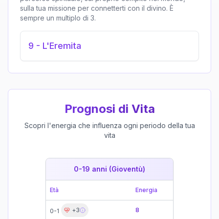
sulla tua missione per connetterti con il divino. È
sempre un multiplo di 3.
9
-
L'Eremita
Prognosi di Vita
Scopri l'energia che influenza ogni periodo della tua
vita
0-19 anni (Gioventù)
19-39 
Età
Energia
Età
+
3
8
0-1
19-21