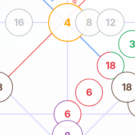
4
16
8
12
18
8
18
6
6