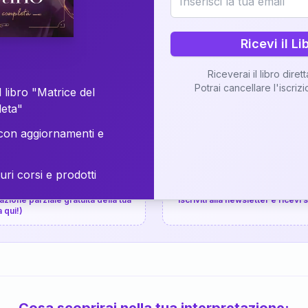
⚡
Consegna in 48 ore
Ricevi il Li
Scopri il Libro
Riceverai il libro diret
Potrai cancellare l'iscriz
📚
Guida completa
 libro "Matrice del
leta"
on aggiornamenti e
uri corsi e prodotti
📚
arziale gratuita
P.P.S.
zione parziale gratuita della tua
Iscriviti alla newsletter e ricevi
a qui!)
Cosa scoprirai nella tua interpretazione: