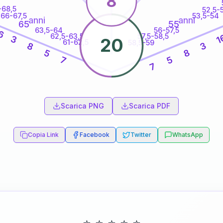
8
-68,5
52,5-
66-67,5
53,5-54
anni
anni
65
55
63,5-64
56-57,5
6
62,5-63,5
57,5-58,5
1
3
20
61-62,5
58,5-59
3
8
8
5
7
5
7
60
anni
Scarica PNG
Scarica PDF
Copia Link
Facebook
Twitter
WhatsApp