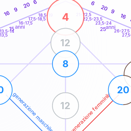
6
6
20
20
9
9
16
4
21-22,5
16
18,5-19
22,5-23,5
17,5-18,5
16-17,5
23,5-24
anni
anni
15
25
26-27,5
13,5-14
13,5
27,5
12
8
0
20
generazione femminile
generazione maschile
12