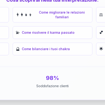
Come migliorare le relazioni
👨‍👩‍👧‍👦
⚖️
familiari
💫
💕
Come risolvere il karma passato
🔮
🌟
Come bilanciare i tuoi chakra
98%
Soddisfazione clienti