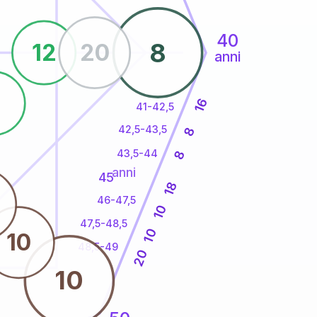
40
8
12
20
anni
3
16
41-42,5
42,5-43,5
8
43,5-44
8
anni
45
18
46-47,5
10
47,5-48,5
10
10
48,5-49
20
10