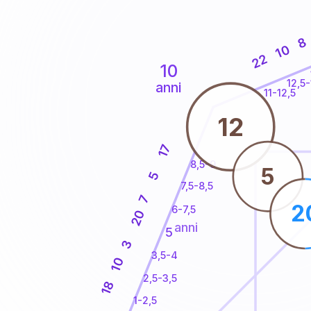
8
10
22
10
12,5-
anni
11-12,5
12
17
8,5-9
5
5
7,5-8,5
7
2
6-7,5
20
anni
5
3
3,5-4
10
2,5-3,5
18
1-2,5