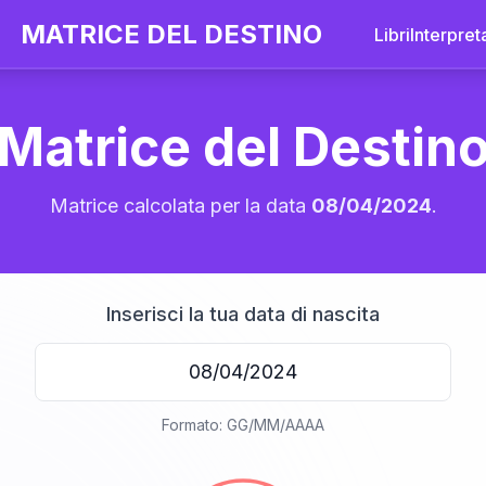
MATRICE DEL DESTINO
Libri
Interpret
Matrice del Destin
Matrice calcolata per la data
08/04/2024
.
Inserisci la tua data di nascita
20
Formato: GG/MM/AAAA
anni