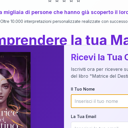
⭐
⭐
⭐
⭐
⭐
 a migliaia di persone che hanno già scoperto il lor
Oltre 10.000 interpretazioni personalizzate realizzate con successo
prendere la tua Ma
a del Libro
dettaglio?
Ricevi la Tua 
Iscriviti ora per ricevere 
o della tua Matrice del Destino attraverso una n
del libro "Matrice del Des
nalizzata o studiando attraverso il manuale com
Il Tuo Nome
Richiedi Interpretazione
La Tua Email
✨
Interpretazione personalizzata