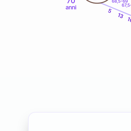
70
68,5-69
67,5
anni
5
13
1