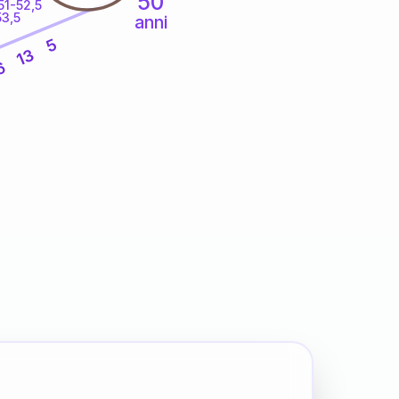
50
51-52,5
53,5
anni
5
13
6