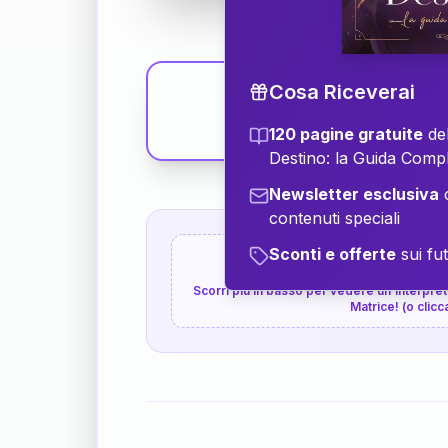
Cosa Riceverai
120 pagine gratuite
del
Destino: la Guida Comp
Newsletter esclusiva
c
contenuti speciali
Sconti e offerte
sui fut
👇
P.S. Interpretazione p
Scorri più in basso per vedere un'interpreta
Matrice! (o clicc