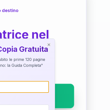
o destino
trice nel
Copia Gratuita
Close
subito le prime 120 pagine
ostra interpretazione
tino: la Guida Completa"
pleto.