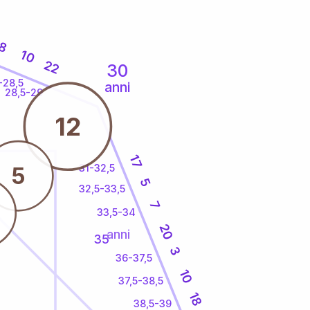
8
10
22
30
-28,5
anni
28,5-29
12
17
31-32,5
5
5
32,5-33,5
7
33,5-34
20
anni
35
3
36-37,5
10
37,5-38,5
18
38,5-39