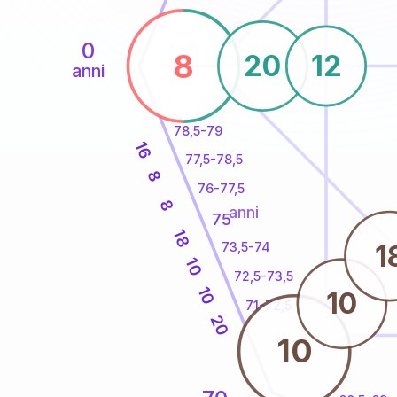
0
8
20
12
anni
78,5-79
16
77,5-78,5
8
76-77,5
8
anni
75
18
1
73,5-74
10
72,5-73,5
10
10
71-72,5
20
10