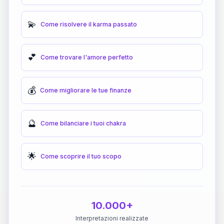
💫
Come risolvere il karma passato
💕
Come trovare l'amore perfetto
💰
Come migliorare le tue finanze
🔮
Come bilanciare i tuoi chakra
🌟
Come scoprire il tuo scopo
10.000+
Interpretazioni realizzate