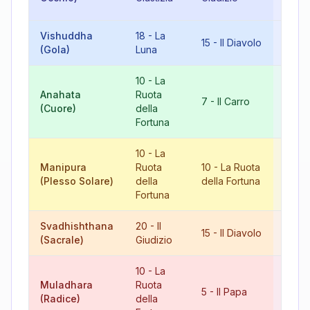
Fort
Vishuddha
18
-
La
6
-
Gl
15
-
Il Diavolo
(Gola)
Luna
Aman
10
-
La
Anahata
Ruota
17
-
7
-
Il Carro
(Cuore)
della
Stell
Fortuna
10
-
La
Manipura
Ruota
10
-
La Ruota
20
-
I
(Plesso Solare)
della
della Fortuna
Giudi
Fortuna
Svadhishthana
20
-
Il
8
-
L
15
-
Il Diavolo
(Sacrale)
Giudizio
Giust
10
-
La
Muladhara
Ruota
15
-
Il
5
-
Il Papa
(Radice)
della
Diav