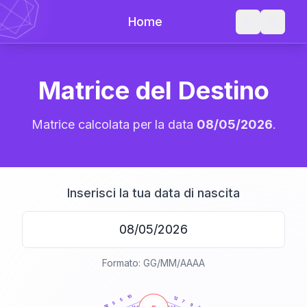
Home
Matrice del Destino
Matrice calcolata per la data
08/05/2026
.
Inserisci la tua data di nascita
Formato: GG/MM/AAAA
20
anni
10
12
5
7
5
9
18
21-22,5