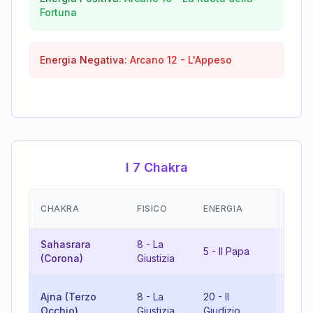
Fortuna
Energia Negativa:
Arcano
12
-
L'Appeso
I 7 Chakra
EMOZ
CHAKRA
FISICO
ENERGIA
(RIS
Sahasrara
8
-
La
13
-
5
-
Il Papa
(Corona)
Giustizia
Mort
10
-
Ajna (Terzo
8
-
La
20
-
Il
Ruota
Occhio)
Giustizia
Giudizio