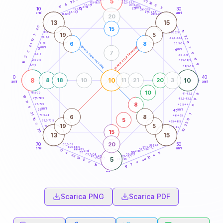
5
20
18,5-19
22
10
22,5-23,5
17,5-18,5
4
8
16-17,5
23,5-24
17
anni
anni
5
15
10
30
25
26-27,5
13,5-14
12,5-13,5
27,5-28,5
anni
anni
11-12,5
28,5-29
20
13
15
20
15
10
8,5-9
31-32,5
19
5
7
22
7,5-8,5
32,5-33,5
10
11
6
8
6-7,5
33,5-34
21
generazione maschile
generazione femminile
anni
7
5
anni
35
7
5
6
3,5-4
36-37,5
11
17
2,5-3,5
37,5-38,5
19
9
1-2,5
38,5-39
0
40
8
10
10
8
18
10
11
21
20
3
anni
anni
10
78,5-79
41-42,5
9
19
77,5-78,5
17
42,5-43,5
11
8
76-77,5
43,5-44
6
5
anni
anni
75
45
21
7
6
8
73,5-74
46-47,5
5
10
11
72,5-73,5
47,5-48,5
22
7
19
5
71-72,5
48,5-49
20
10
15
13
15
20
70
50
68,5-69
51-52,5
67,5-68,5
52,5-53,5
anni
anni
66-67,5
53,5-54
17
anni
anni
65
55
5
4
63,5-64
56-57,5
8
22
62,5-63,5
57,5-58,5
10
18
5
20
61-62,5
58,5-59
5
9
5
7
10
12
60
anni
Scarica PNG
Scarica PDF