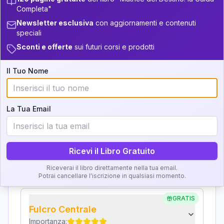
+
6
10
14-16
Completa"
Interpretazione
36-37.5
Newsletter esclusiva
con aggiornamenti e contenuti
+
4
3
16-17.5
speciali
Clicca su ogni zona per leggere la definizione e
37.5-38.5
+
6
20
l'interpretazione!
17.5-18.5
Sconti e offerte
sui futuri corsi e prodotti
38.5-39
+
4
3
18.5-19
Il Tuo Nome
GRATIS
Zona del Ritratto
Importanza:
La Tua Email
Karma Genitore-Figlio
Ricevi il Libro Gratuito
Importanza:
Riceverai il libro direttamente nella tua email.
Potrai cancellare l'iscrizione in qualsiasi momento.
GRATIS
Fulcro Centrale
Importanza: