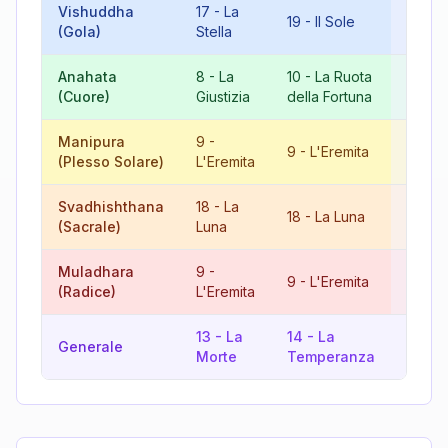
Vishuddha
17
-
La
9
-
19
-
Il Sole
(Gola)
Stella
L'Ere
Anahata
8
-
La
10
-
La Ruota
18
-
L
(Cuore)
Giustizia
della Fortuna
Luna
Manipura
9
-
18
-
L
9
-
L'Eremita
(Plesso Solare)
L'Eremita
Luna
Svadhishthana
18
-
La
9
-
18
-
La Luna
(Sacrale)
Luna
L'Ere
Muladhara
9
-
18
-
L
9
-
L'Eremita
(Radice)
L'Eremita
Luna
13
-
La
14
-
La
18
-
L
Generale
Morte
Temperanza
Luna