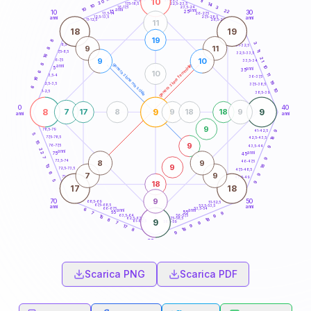
10
11
18,5-19
20
14
22,5-23,5
17,5-18,5
10
3
16-17,5
23,5-24
10
anni
anni
22
15
10
30
25
26-27,5
13,5-14
12,5-13,5
27,5-28,5
anni
anni
11-12,5
28,5-29
11
18
19
19
8
3
8,5-9
31-32,5
9
11
8
11
7,5-8,5
32,5-33,5
16
21
9
10
6-7,5
33,5-34
8
generazione maschile
generazione femminile
anni
10
5
anni
35
10
6
11
3,5-4
36-37,5
16
19
2,5-3,5
37,5-38,5
6
10
1-2,5
38,5-39
0
40
8
9
9
7
17
8
9
18
18
9
anni
anni
9
78,5-79
41-42,5
9
5
18
77,5-78,5
42,5-43,5
15
9
76-77,5
43,5-44
9
22
anni
anni
75
45
7
9
8
9
73,5-74
46-47,5
18
9
13
72,5-73,5
47,5-48,5
6
7
9
9
71-72,5
48,5-49
5
18
9
17
18
9
70
50
68,5-69
51-52,5
67,5-68,5
52,5-53,5
anni
anni
66-67,5
53,5-54
6
anni
anni
65
55
7
9
63,5-64
56-57,5
9
15
62,5-63,5
57,5-58,5
18
8
9
61-62,5
58,5-59
7
9
9
17
18
8
9
60
anni
Scarica PNG
Scarica PDF