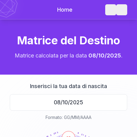
Home
Matrice del Destino
Matrice calcolata per la data
08/10/2025
.
Inserisci la tua data di nascita
Formato: GG/MM/AAAA
20
anni
3
4
20
21
3
5
10
21-22,5