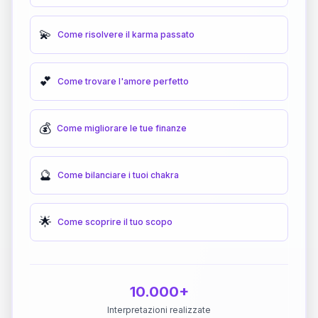
💫
Come risolvere il karma passato
💕
Come trovare l'amore perfetto
💰
Come migliorare le tue finanze
🔮
Come bilanciare i tuoi chakra
🌟
Come scoprire il tuo scopo
10.000+
Interpretazioni realizzate