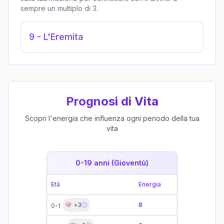
sempre un multiplo di 3.
9
-
L'Eremita
Prognosi di Vita
Scopri l'energia che influenza ogni periodo della tua
vita
0-19 anni (Gioventù)
19-39 
Età
Energia
Età
+
3
8
0-1
19-21