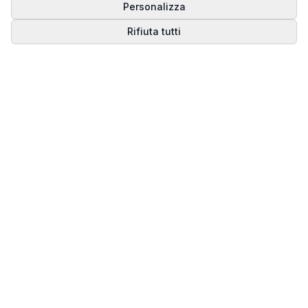
Personalizza
Rifiuta tutti
Matrice del Destino
Scopri il tuo percorso spirituale attraverso la
numerologia della Matrice del Destino.
Il sito ufficiale di