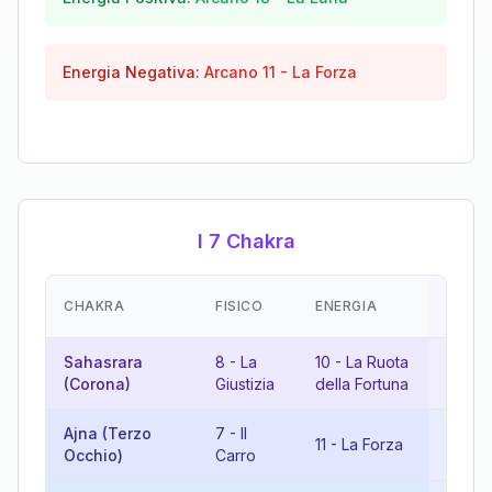
Energia Negativa:
Arcano
11
-
La Forza
I 7 Chakra
EMOZ
CHAKRA
FISICO
ENERGIA
(RISU
Sahasrara
8
-
La
10
-
La Ruota
18
-
L
(Corona)
Giustizia
della Fortuna
Luna
Ajna (Terzo
7
-
Il
18
-
L
11
-
La Forza
Occhio)
Carro
Luna