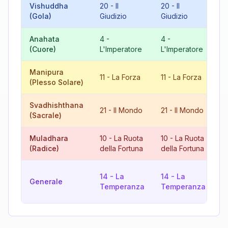
Vishuddha
20
-
Il
20
-
Il
4
(Gola)
Giudizio
Giudizio
L
Anahata
4
-
4
-
8
(Cuore)
L'Imperatore
L'Imperatore
G
Manipura
11
-
La Forza
11
-
La Forza
2
(Plesso Solare)
Svadhishthana
6
21
-
Il Mondo
21
-
Il Mondo
(Sacrale)
A
Muladhara
10
-
La Ruota
10
-
La Ruota
2
(Radice)
della Fortuna
della Fortuna
G
1
14
-
La
14
-
La
Generale
R
Temperanza
Temperanza
F