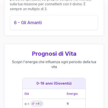
sulla tua missione per connetterti con il divino. È
sempre un multiplo di 3.
6
-
Gli Amanti
Prognosi di Vita
Scopri l'energia che influenza ogni periodo della tua
vita
0-19 anni (Gioventù)
19-39 
Età
Energia
Età
+
4
9
0-1
19-21