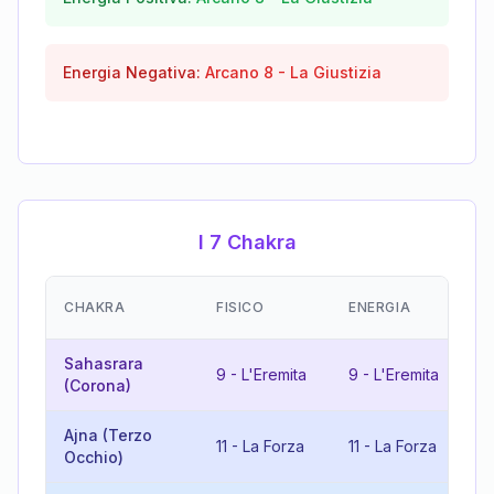
Energia Negativa:
Arcano
8
-
La Giustizia
I 7 Chakra
E
CHAKRA
FISICO
ENERGIA
(
Sahasrara
9
-
L'Eremita
9
-
L'Eremita
1
(Corona)
Ajna (Terzo
11
-
La Forza
11
-
La Forza
2
Occhio)