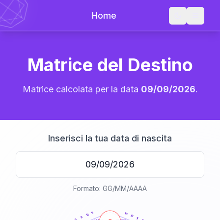
Home
Matrice del Destino
Matrice calcolata per la data
09/09/2026
.
Inserisci la tua data di nascita
Formato: GG/MM/AAAA
20
anni
9
10
18
19
9
11
9
21-22,5