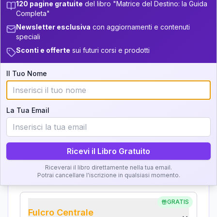
Analisi, Significato e
120 pagine gratuite
del libro "Matrice del Destino: la Guida
34-36
+
4
9
Completa"
14-16
Interpretazione
36-37.5
Newsletter esclusiva
con aggiornamenti e contenuti
+
4
9
16-17.5
speciali
Clicca su ogni zona per leggere la definizione e
37.5-38.5
Sconti e offerte
sui futuri corsi e prodotti
+
3
18
l'interpretazione!
17.5-18.5
38.5-39
+
4
9
Il Tuo Nome
18.5-19
GRATIS
Zona del Ritratto
Importanza:
La Tua Email
Ricevi il Libro Gratuito
Karma Genitore-Figlio
Importanza:
Riceverai il libro direttamente nella tua email.
Potrai cancellare l'iscrizione in qualsiasi momento.
GRATIS
Fulcro Centrale