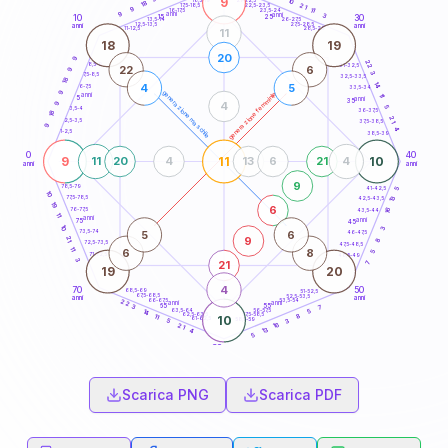
9
10
18,5-19
18
21
22,5-23,5
17,5-18,5
9
11
16-17,5
23,5-24
9
anni
3
anni
15
10
30
25
26-27,5
13,5-14
12,5-13,5
27,5-28,5
anni
anni
11-12,5
28,5-29
11
18
19
20
9
22
8,5-9
31-32,5
22
6
9
3
7,5-8,5
32,5-33,5
18
14
4
5
6-7,5
33,5-34
9
generazione maschile
generazione femminile
anni
11
5
anni
35
4
9
5
3,5-4
36-37,5
18
21
2,5-3,5
37,5-38,5
9
4
1-2,5
38,5-39
0
40
9
11
10
11
20
4
13
6
21
4
anni
anni
9
78,5-79
41-42,5
5
10
77,5-78,5
13
42,5-43,5
19
6
76-77,5
16
43,5-44
11
anni
anni
75
45
10
3
5
6
73,5-74
46-47,5
9
21
8
72,5-73,5
47,5-48,5
11
6
8
5
71-72,5
48,5-49
3
21
7
19
20
4
70
50
68,5-69
51-52,5
67,5-68,5
52,5-53,5
anni
anni
66-67,5
53,5-54
22
anni
anni
65
55
3
7
63,5-64
56-57,5
5
14
62,5-63,5
57,5-58,5
8
11
10
61-62,5
58,5-59
3
5
16
21
13
4
5
60
anni
Scarica PNG
Scarica PDF