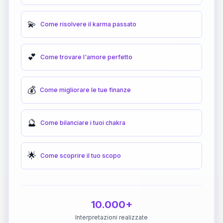
💫
Come risolvere il karma passato
💕
Come trovare l'amore perfetto
💰
Come migliorare le tue finanze
🔮
Come bilanciare i tuoi chakra
🌟
Come scoprire il tuo scopo
10.000+
Interpretazioni realizzate