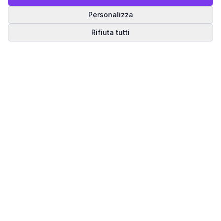
Personalizza
Rifiuta tutti
Matrice del Destino
Scopri il tuo percorso spirituale attraverso la