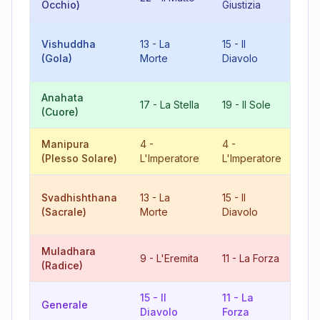
Occhio)
Giustizia
L'I
10
Vishuddha
13
-
La
15
-
Il
Ruo
(Gola)
Morte
Diavolo
Fo
Anahata
17
-
La Stella
19
-
Il Sole
9
(Cuore)
Manipura
4
-
4
-
8
(Plesso Solare)
L'Imperatore
L'Imperatore
Giu
10
Svadhishthana
13
-
La
15
-
Il
Ruo
(Sacrale)
Morte
Diavolo
Fo
Muladhara
20
9
-
L'Eremita
11
-
La Forza
(Radice)
Giu
15
-
Il
11
-
La
8
Generale
Diavolo
Forza
Giu