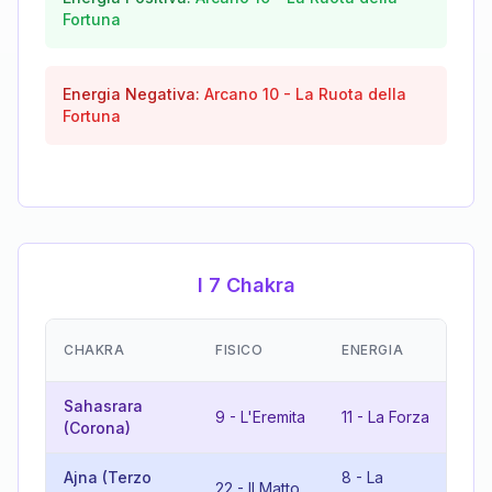
Fortuna
Energia Negativa:
Arcano
10
-
La Ruota della
Fortuna
I 7 Chakra
EM
CHAKRA
FISICO
ENERGIA
(R
Sahasrara
20
9
-
L'Eremita
11
-
La Forza
(Corona)
Giu
Ajna (Terzo
8
-
La
3
-
22
-
Il Matto