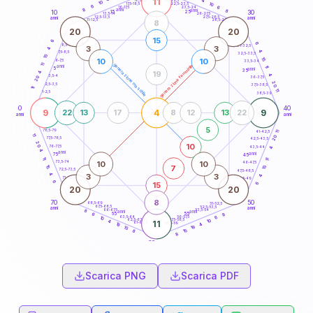
11
4
18,5-19
10
10
22,5-23,5
17,5-18,5
6
6
16-17,5
23,5-24
8
anni
anni
8
15
10
30
25
26-27,5
13,5-14
12,5-13,5
27,5-28,5
anni
anni
11-12,5
28,5-29
8
20
20
15
6
6
8,5-9
31-32,5
3
3
4
4
7,5-8,5
32,5-33,5
15
15
10
10
6-7,5
33,5-34
11
generazione maschile
generazione femminile
anni
11
5
anni
35
19
4
4
3,5-4
20
36-37,5
20
2,5-3,5
37,5-38,5
11
11
1-2,5
38,5-39
0
40
9
4
9
22
13
17
8
12
13
22
anni
anni
5
78,5-79
41-42,5
11
11
20
77,5-78,5
42,5-43,5
20
10
76-77,5
43,5-44
4
4
anni
anni
75
45
11
11
10
10
73,5-74
46-47,5
7
15
15
72,5-73,5
47,5-48,5
4
3
3
4
71-72,5
48,5-49
6
15
6
20
20
8
70
50
68,5-69
51-52,5
67,5-68,5
52,5-53,5
anni
anni
66-67,5
53,5-54
8
anni
anni
65
55
8
6
63,5-64
56-57,5
6
10
62,5-63,5
57,5-58,5
10
4
11
61-62,5
58,5-59
4
19
19
15
15
8
8
60
anni
Scarica PNG
Scarica PDF