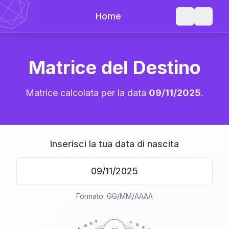
Home
Matrice del Destino
Matrice calcolata per la data
09/11/2025
.
Inserisci la tua data di nascita
Formato: GG/MM/AAAA
20
anni
8
8
15
15
19
19
4
21-22,5