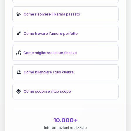
💫
Come risolvere il karma passato
💕
Come trovare l'amore perfetto
💰
Come migliorare le tue finanze
🔮
Come bilanciare i tuoi chakra
🌟
Come scoprire il tuo scopo
10.000+
Interpretazioni realizzate