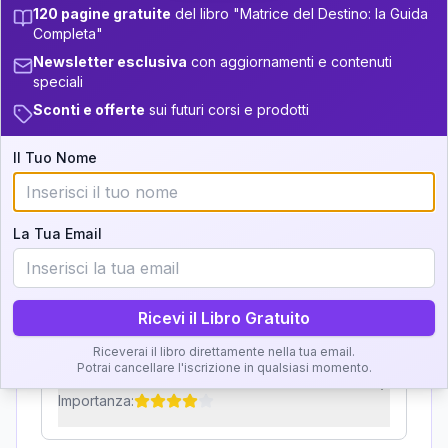
32.5-33.5
120 pagine gratuite
del libro "Matrice del Destino: la Guida
Zone della Matrice:
Completa"
+
6
10
13.5-14
33.5-34
Newsletter esclusiva
con aggiornamenti e contenuti
Analisi, Significato e
+
4
4
14-16
speciali
34-36
Interpretazione
Sconti e offerte
sui futuri corsi e prodotti
+
6
19
16-17.5
36-37.5
Clicca su ogni zona per leggere la definizione e
Il Tuo Nome
+
4
15
17.5-18.5
37.5-38.5
l'interpretazione!
+
3
8
38.5-39
18.5-19
La Tua Email
GRATIS
Zona del Ritratto
Importanza:
Ricevi il Libro Gratuito
Riceverai il libro direttamente nella tua email.
Potrai cancellare l'iscrizione in qualsiasi momento.
Karma Genitore-Figlio
Importanza: