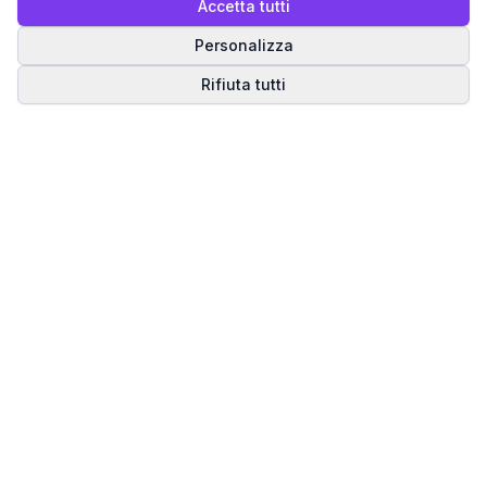
Accetta tutti
Personalizza
Rifiuta tutti
Matrice del Destino
Scopri il tuo percorso spirituale attraverso la