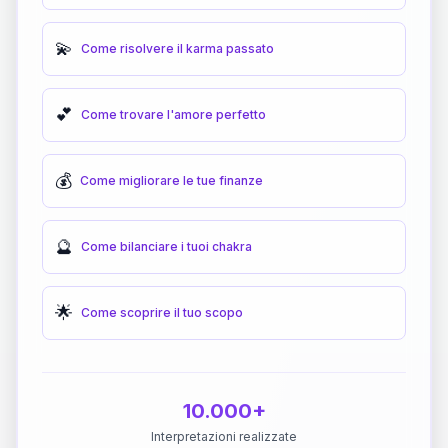
💫
Come risolvere il karma passato
💕
Come trovare l'amore perfetto
💰
Come migliorare le tue finanze
🔮
Come bilanciare i tuoi chakra
🌟
Come scoprire il tuo scopo
10.000+
Interpretazioni realizzate