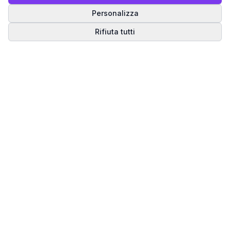
Personalizza
Rifiuta tutti
Matrice del Destino
Scopri il tuo percorso spirituale attraverso la