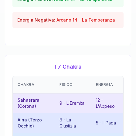
Energia Negativa:
Arcano
14
-
La Temperanza
I 7 Chakra
EM
CHAKRA
FISICO
ENERGIA
(R
Sahasrara
12
-
21
9
-
L'Eremita
(Corona)
L'Appeso
M
Ajna (Terzo
8
-
La
13
5
-
Il Papa
Occhio)
Giustizia
Mo