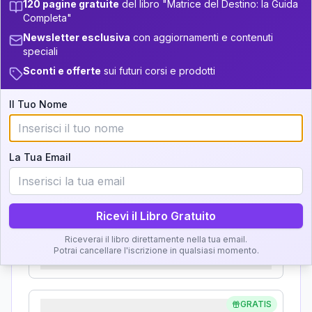
120 pagine gratuite
del libro "Matrice del Destino: la Guida
+
4
15
13.5-14
Analisi, Significato e
Completa"
34-36
+
2
6
14-16
Newsletter esclusiva
con aggiornamenti e contenuti
Interpretazione
speciali
36-37.5
+
2
6
16-17.5
Sconti e offerte
sui futuri corsi e prodotti
Clicca su ogni zona per leggere la definizione e
37.5-38.5
+
3
18
l'interpretazione!
17.5-18.5
Il Tuo Nome
38.5-39
+
4
3
18.5-19
GRATIS
Zona del Ritratto
La Tua Email
Importanza:
Ricevi il Libro Gratuito
Karma Genitore-Figlio
Riceverai il libro direttamente nella tua email.
Potrai cancellare l'iscrizione in qualsiasi momento.
Importanza:
GRATIS