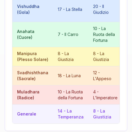
10
Vishuddha
20
-
Il
17
-
La Stella
Ru
(Gola)
Giudizio
Fo
10
-
La
Anahata
17
7
-
Il Carro
Ruota della
(Cuore)
St
Fortuna
Manipura
8
-
La
8
-
La
16
(Plesso Solare)
Giustizia
Giustizia
Svadhishthana
12
-
3
18
-
La Luna
(Sacrale)
L'Appeso
L'
Muladhara
10
-
La Ruota
4
-
14
(Radice)
della Fortuna
L'Imperatore
T
14
-
La
8
-
La
13
Generale
Temperanza
Giustizia
Mo