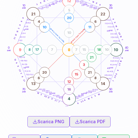
12
7
18,5-19
15
18
22,5-23,5
17,5-18,5
9
11
16-17,5
23,5-24
3
anni
anni
6
15
10
30
25
26-27,5
13,5-14
12,5-13,5
27,5-28,5
anni
anni
11-12,5
28,5-29
5
21
22
20
9
4
8,5-9
31-32,5
4
6
6
9
7,5-8,5
32,5-33,5
9
14
10
11
6-7,5
33,5-34
3
generazione maschile
generazione femminile
anni
5
5
anni
35
15
10
20
3,5-4
36-37,5
12
15
2,5-3,5
37,5-38,5
21
7
1-2,5
38,5-39
0
40
9
8
10
8
17
7
7
15
18
10
anni
anni
21
78,5-79
8
41-42,5
13
77,5-78,5
16
42,5-43,5
4
22
3
76-77,5
43,5-44
8
anni
anni
75
45
22
6
20
21
73,5-74
46-47,5
3
15
8
72,5-73,5
47,5-48,5
20
8
6
8
71-72,5
48,5-49
21
12
7
13
14
16
70
50
68,5-69
51-52,5
67,5-68,5
52,5-53,5
anni
anni
66-67,5
53,5-54
16
anni
anni
19
65
55
3
63,5-64
56-57,5
5
20
62,5-63,5
57,5-58,5
5
17
4
61-62,5
58,5-59
18
11
4
21
22
7
8
60
anni
Scarica PNG
Scarica PDF