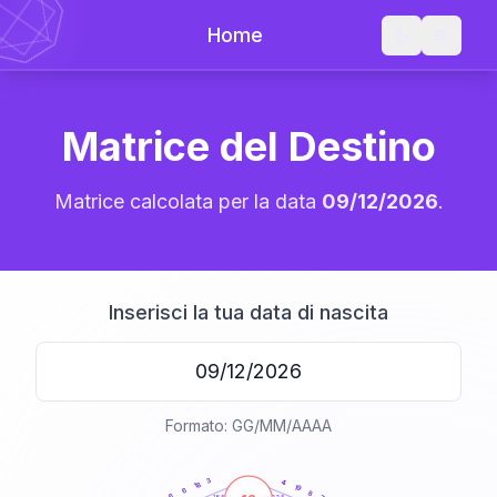
Home
Matrice del Destino
Matrice calcolata per la data
09/12/2026
.
Inserisci la tua data di nascita
Formato: GG/MM/AAAA
20
anni
3
4
18
19
6
8
6
21-22,5