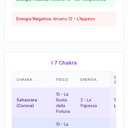
Energia Negativa:
Arcano
12
-
L'Appeso
I 7 Chakra
EMOZI
CHAKRA
FISICO
ENERGIA
(RISUL
10
-
La
Sahasrara
Ruota
2
-
La
12
-
(Corona)
della
Papessa
L'Appe
Fortuna
10
-
La