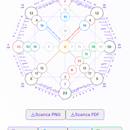
2
14
18,5-19
22
22
22,5-23,5
17,5-18,5
8
8
16-17,5
23,5-24
20
anni
anni
20
15
10
30
25
26-27,5
13,5-14
12,5-13,5
27,5-28,5
anni
anni
11-12,5
28,5-29
12
12
12
10
19
19
8,5-9
31-32,5
4
4
7
7
7,5-8,5
32,5-33,5
11
11
19
19
6-7,5
22
33,5-34
generazione maschile
generazione femminile
anni
22
5
anni
35
18
9
9
3,5-4
36-37,5
5
5
2,5-3,5
37,5-38,5
15
15
1-2,5
38,5-39
0
40
10
8
10
10
18
8
7
15
18
10
anni
anni
12
17
78,5-79
41-42,5
17
77,5-78,5
42,5-43,5
7
7
22
21
76-77,5
43,5-44
22
anni
anni
75
45
15
15
12
12
73,5-74
46-47,5
6
8
8
72,5-73,5
47,5-48,5
20
20
17
17
71-72,5
48,5-49
7
3
7
5
5
7
70
50
68,5-69
51-52,5
67,5-68,5
52,5-53,5
anni
anni
66-67,5
53,5-54
19
anni
anni
19
65
55
14
14
63,5-64
56-57,5
5
62,5-63,5
57,5-58,5
5
9
22
61-62,5
58,5-59
9
13
13
4
4
8
8
60
anni
Scarica PNG
Scarica PDF