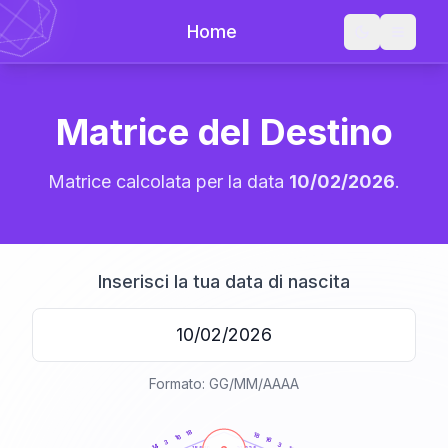
Home
Matrice del Destino
Matrice calcolata per la data
10/02/2026
.
Inserisci la tua data di nascita
Formato: GG/MM/AAAA
20
anni
18
18
16
16
3
3
14
21-22,5