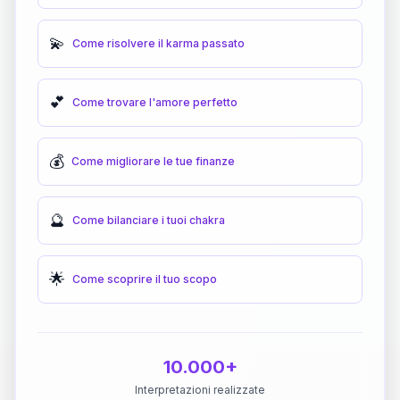
💫
Come risolvere il karma passato
💕
Come trovare l'amore perfetto
💰
Come migliorare le tue finanze
🔮
Come bilanciare i tuoi chakra
🌟
Come scoprire il tuo scopo
10.000+
Interpretazioni realizzate