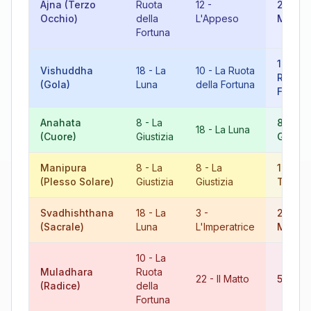
Ajna (Terzo
Ruota
12
-
22
-
Il
Occhio)
della
L'Appeso
Matto
Fortuna
10
-
La
Vishuddha
18
-
La
10
-
La Ruota
Ruota 
(Gola)
Luna
della Fortuna
Fortun
Anahata
8
-
La
8
-
La
18
-
La Luna
(Cuore)
Giustizia
Giustiz
Manipura
8
-
La
8
-
La
16
-
La
(Plesso Solare)
Giustizia
Giustizia
Torre
Svadhishthana
18
-
La
3
-
21
-
Il
(Sacrale)
Luna
L'Imperatrice
Mondo
10
-
La
Muladhara
Ruota
22
-
Il Matto
5
-
Il 
(Radice)
della
Fortuna