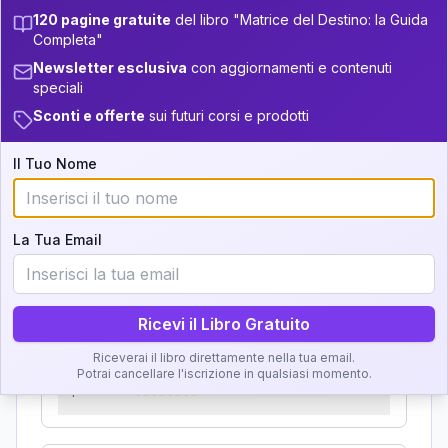
Zone della Matrice:
120 pagine gratuite
del libro "Matrice del Destino: la Guida
33.5-34
+
6
10
13.5-14
Completa"
Analisi, Significato e
34-36
+
6
20
14-16
Newsletter esclusiva
con aggiornamenti e contenuti
speciali
Interpretazione
36-37.5
+
4
9
16-17.5
Sconti e offerte
sui futuri corsi e prodotti
37.5-38.5
Clicca su ogni zona per leggere la definizione e
+
5
7
17.5-18.5
l'interpretazione!
Il Tuo Nome
38.5-39
+
4
12
18.5-19
GRATIS
La Tua Email
Zona del Ritratto
Importanza:
Ricevi il Libro Gratuito
Riceverai il libro direttamente nella tua email.
Karma Genitore-Figlio
Potrai cancellare l'iscrizione in qualsiasi momento.
Importanza: