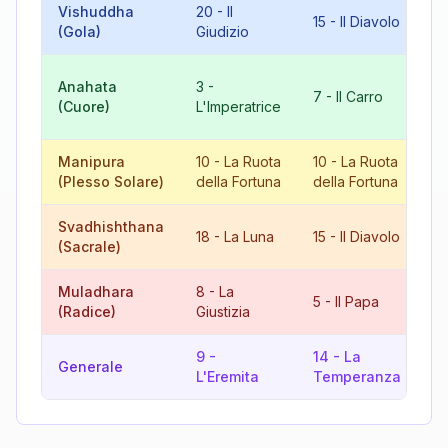
Vishuddha
20
-
Il
8
15
-
Il Diavolo
(Gola)
Giudizio
Gi
10
Anahata
3
-
7
-
Il Carro
Ru
(Cuore)
L'Imperatrice
F
Manipura
10
-
La Ruota
10
-
La Ruota
2
(Plesso Solare)
della Fortuna
della Fortuna
Gi
Svadhishthana
6
18
-
La Luna
15
-
Il Diavolo
(Sacrale)
A
Muladhara
8
-
La
13
5
-
Il Papa
(Radice)
Giustizia
M
9
-
14
-
La
1
Generale
L'Eremita
Temperanza
T