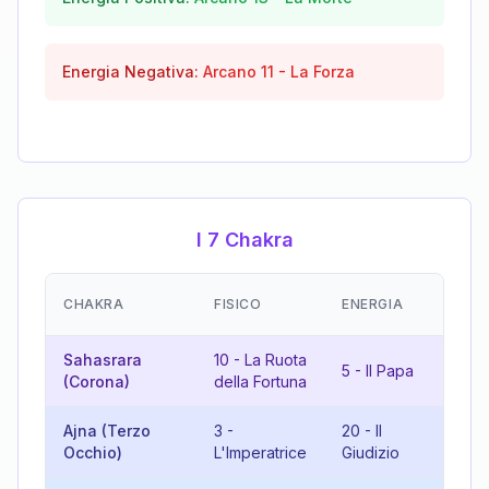
Energia Negativa:
Arcano
11
-
La Forza
I 7 Chakra
E
CHAKRA
FISICO
ENERGIA
(
Sahasrara
10
-
La Ruota
15
5
-
Il Papa
(Corona)
della Fortuna
D
Ajna (Terzo
3
-
20
-
Il
5
Occhio)
L'Imperatrice
Giudizio