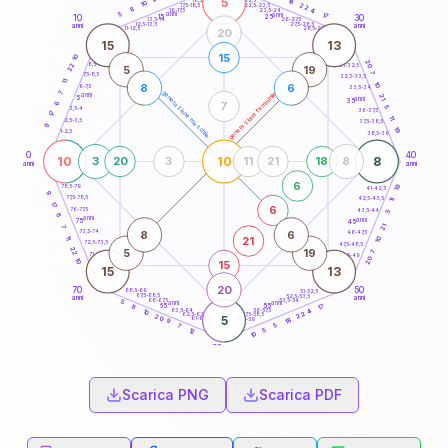
5
18
18,5-19
10
22
22,5-23,5
17,5-18,5
8
4
16-17,5
23,5-24
5
anni
anni
17
15
10
30
25
26-27,5
13,5-14
12,5-13,5
27,5-28,5
anni
anni
11-12,5
28,5-29
20
15
13
15
10
20
8,5-9
22
31-32,5
5
19
7
7,5-8,5
32,5-33,5
11
10
8
6
6-7,5
33,5-34
7
generazione maschile
generazione femminile
anni
21
5
anni
35
7
6
5
3,5-4
36-37,5
17
11
2,5-3,5
37,5-38,5
9
19
1-2,5
38,5-39
0
40
10
10
8
3
20
3
11
21
18
8
anni
anni
6
19
78,5-79
41-42,5
9
77,5-78,5
42,5-43,5
11
17
6
76-77,5
43,5-44
5
6
anni
anni
75
45
21
7
8
6
73,5-74
46-47,5
21
11
10
72,5-73,5
47,5-48,5
22
5
19
7
71-72,5
48,5-49
20
10
15
15
13
20
70
50
68,5-69
51-52,5
67,5-68,5
52,5-53,5
anni
anni
66-67,5
53,5-54
5
anni
anni
17
65
55
8
63,5-64
56-57,5
4
10
22
62,5-63,5
57,5-58,5
20
5
61-62,5
58,5-59
18
9
7
5
5
12
10
60
anni
Scarica PNG
Scarica PDF