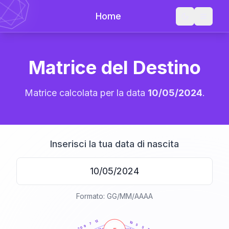
Home
Matrice del Destino
Matrice calcolata per la data
10/05/2024
.
Inserisci la tua data di nascita
Formato: GG/MM/AAAA
20
anni
12
10
7
5
9
5
20
21-22,5