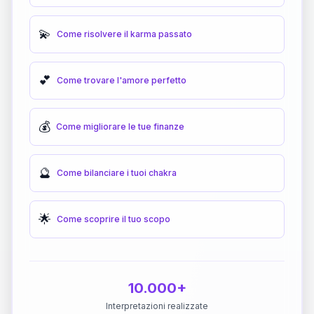
💫
Come risolvere il karma passato
💕
Come trovare l'amore perfetto
💰
Come migliorare le tue finanze
🔮
Come bilanciare i tuoi chakra
🌟
Come scoprire il tuo scopo
10.000+
Interpretazioni realizzate