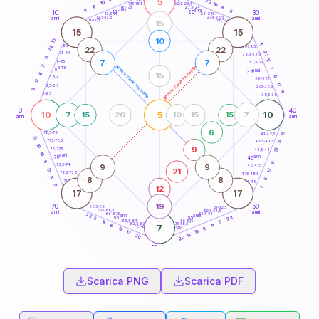
5
20
18,5-19
10
10
22,5-23,5
17,5-18,5
8
8
16-17,5
23,5-24
5
anni
anni
5
15
10
30
25
26-27,5
13,5-14
12,5-13,5
27,5-28,5
anni
anni
11-12,5
28,5-29
15
15
15
10
10
10
8,5-9
22
31-32,5
22
22
22
7,5-8,5
32,5-33,5
11
11
7
7
6-7,5
33,5-34
7
generazione maschile
generazione femminile
anni
7
5
anni
35
15
6
6
3,5-4
36-37,5
17
17
2,5-3,5
37,5-38,5
9
9
1-2,5
38,5-39
0
40
10
5
10
7
15
20
10
15
15
7
anni
anni
6
78,5-79
41-42,5
11
11
77,5-78,5
19
42,5-43,5
19
9
76-77,5
10
43,5-44
10
anni
anni
75
45
9
9
9
9
73,5-74
46-47,5
21
17
17
72,5-73,5
47,5-48,5
8
8
8
8
71-72,5
48,5-49
7
12
7
17
17
19
70
50
68,5-69
51-52,5
67,5-68,5
52,5-53,5
anni
anni
66-67,5
53,5-54
22
anni
anni
22
65
55
5
63,5-64
56-57,5
5
11
62,5-63,5
57,5-58,5
11
6
7
61-62,5
58,5-59
6
19
19
13
13
20
20
60
anni
Scarica PNG
Scarica PDF