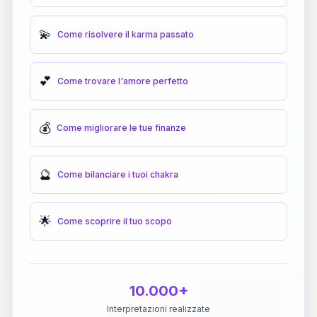
💫
Come risolvere il karma passato
💕
Come trovare l'amore perfetto
💰
Come migliorare le tue finanze
🔮
Come bilanciare i tuoi chakra
🌟
Come scoprire il tuo scopo
10.000+
Interpretazioni realizzate