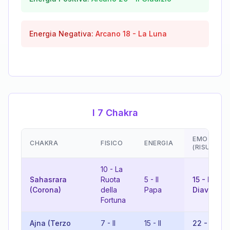
Energia Negativa:
Arcano
18
-
La Luna
I 7 Chakra
EMOZIONI
CHAKRA
FISICO
ENERGIA
(RISULTAT
10
-
La
Sahasrara
Ruota
5
-
Il
15
-
Il
(Corona)
della
Papa
Diavolo
Fortuna
Ajna (Terzo
7
-
Il
15
-
Il
22
-
Il