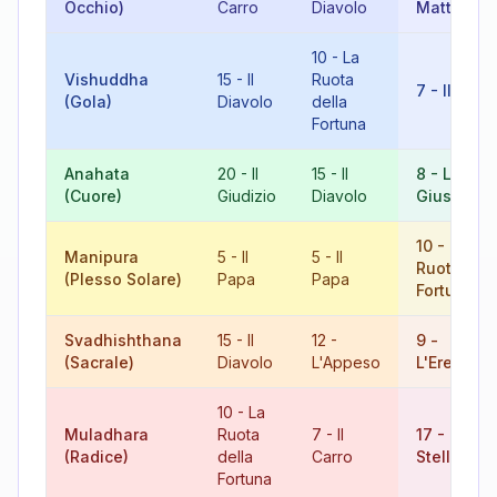
Occhio)
Carro
Diavolo
Matto
10
-
La
Vishuddha
15
-
Il
Ruota
7
-
Il Carr
(Gola)
Diavolo
della
Fortuna
Anahata
20
-
Il
15
-
Il
8
-
La
(Cuore)
Giudizio
Diavolo
Giustizia
10
-
La
Manipura
5
-
Il
5
-
Il
Ruota dell
(Plesso Solare)
Papa
Papa
Fortuna
Svadhishthana
15
-
Il
12
-
9
-
(Sacrale)
Diavolo
L'Appeso
L'Eremita
10
-
La
Muladhara
Ruota
7
-
Il
17
-
La
(Radice)
della
Carro
Stella
Fortuna