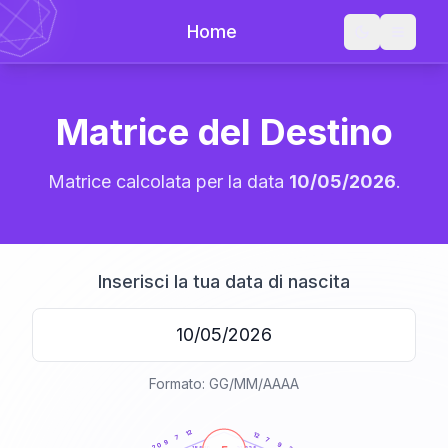
Home
Matrice del Destino
Matrice calcolata per la data
10/05/2026
.
Inserisci la tua data di nascita
Formato: GG/MM/AAAA
20
anni
12
12
7
7
9
9
20
21-22,5