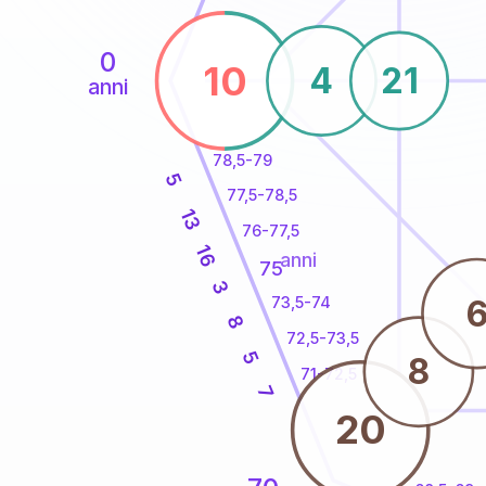
0
10
4
21
anni
78,5-79
5
77,5-78,5
13
76-77,5
16
anni
75
3
73,5-74
8
72,5-73,5
5
8
71-72,5
7
20