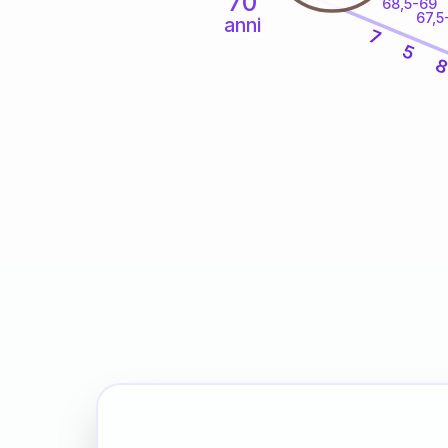
70
68,5-69
67,5
anni
7
5