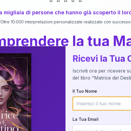
⭐
⭐
⭐
⭐
⭐
 a migliaia di persone che hanno già scoperto il lor
Oltre 10.000 interpretazioni personalizzate realizzate con successo
prendere la tua Ma
a del Libro
dettaglio?
Ricevi la Tua 
Iscriviti ora per ricevere 
o della tua Matrice del Destino attraverso una n
del libro "Matrice del Des
nalizzata o studiando attraverso il manuale com
Il Tuo Nome
Richiedi Interpretazione
La Tua Email
✨
Interpretazione personalizzata