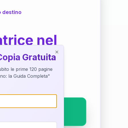
o destino
trice nel
Copia Gratuita
Close
subito le prime 120 pagine
ostra interpretazione
tino: la Guida Completa"
pleto.