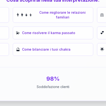
Come migliorare le relazioni
👨‍👩‍👧‍👦
⚖️
familiari
💫
💕
Come risolvere il karma passato
🔮
🌟
Come bilanciare i tuoi chakra
98%
Soddisfazione clienti