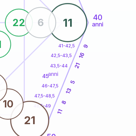
40
11
22
6
anni
1
41-42,5
9
16
42,5-43,5
21
43,5-44
anni
45
5
46-47,5
13
47,5-48,5
10
8
48,5-49
11
21