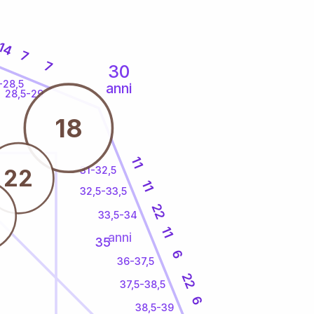
14
7
7
30
-28,5
anni
28,5-29
18
11
31-32,5
22
11
32,5-33,5
22
33,5-34
11
anni
35
6
36-37,5
22
37,5-38,5
6
38,5-39