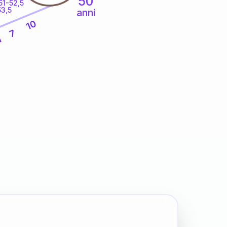
50
51-52,5
53,5
anni
10
7
1