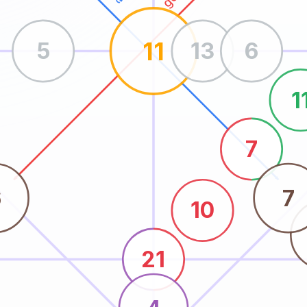
11
5
13
6
1
7
6
7
10
21