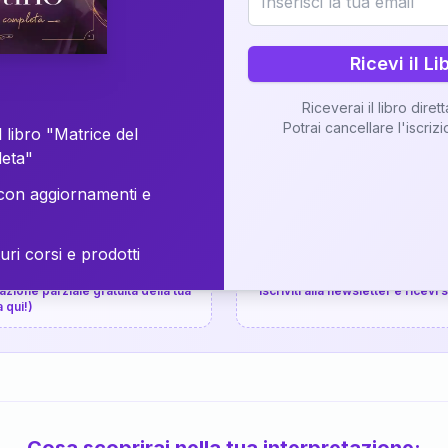
⚡
Consegna in 48 ore
Ricevi il Li
Scopri il Libro
Riceverai il libro diret
Potrai cancellare l'iscriz
📚
Guida completa
 libro "Matrice del
leta"
on aggiornamenti e
uri corsi e prodotti
📚
arziale gratuita
P.P.S.
zione parziale gratuita della tua
Iscriviti alla newsletter e ricevi
a qui!)
Cosa scoprirai nella tua interpretazione: