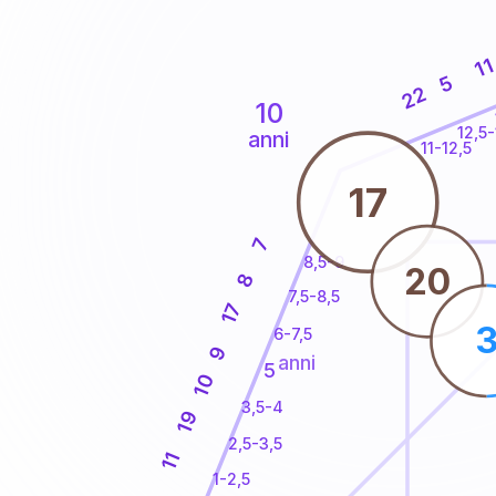
1
5
22
10
12,5-
anni
11-12,5
17
7
8,5-9
20
8
7,5-8,5
17
6-7,5
9
anni
5
10
3,5-4
19
2,5-3,5
11
1-2,5