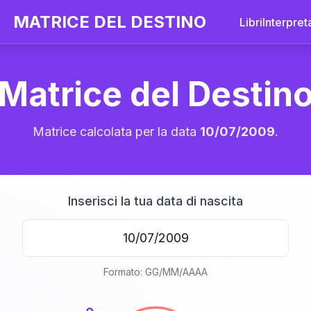
MATRICE DEL DESTINO
Libri
Interpret
Matrice del Destin
Matrice calcolata per la data
10/07/2009
.
Inserisci la tua data di nascita
20
Formato: GG/MM/AAAA
anni