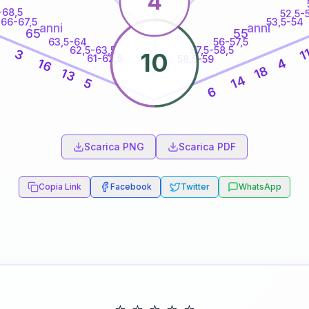
4
-68,5
52,5-
66-67,5
53,5-54
anni
anni
65
55
63,5-64
56-57,5
8
62,5-63,5
57,5-58,5
1
3
10
61-62,5
58,5-59
4
16
18
13
14
5
6
60
anni
Scarica PNG
Scarica PDF
Copia Link
Facebook
Twitter
WhatsApp