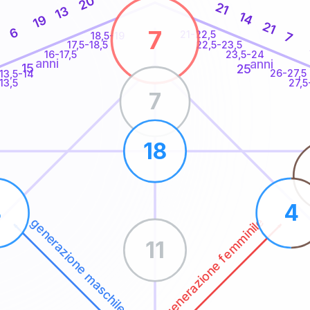
20
21
13
14
19
21
6
7
21-22,5
7
18,5-19
1
22,5-23,5
17,5-18,5
16-17,5
23,5-24
anni
anni
15
25
26-27,5
13,5-14
13,5
27,5
7
18
3
4
generazione femminile
generazione maschile
11