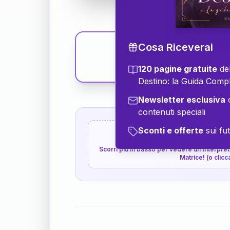
Cosa Riceverai
120 pagine gratuite
del
Destino: la Guida Comp
Newsletter esclusiva
c
contenuti speciali
Sconti e offerte
sui fut
👇
P.S. Interpretazione p
Scorri più in basso per vedere un'interpreta
Matrice! (o clicc