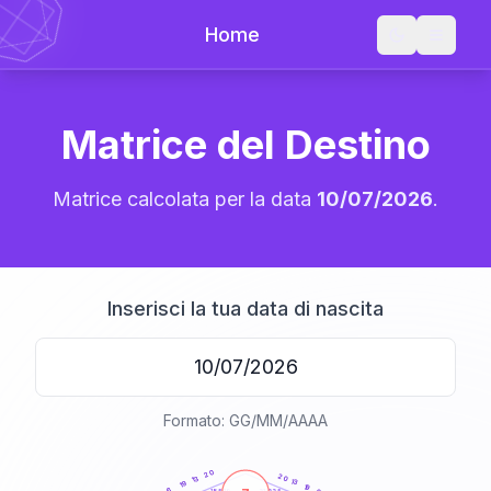
Home
Matrice del Destino
Matrice calcolata per la data
10/07/2026
.
Inserisci la tua data di nascita
Formato: GG/MM/AAAA
20
anni
20
20
13
13
19
19
6
21-22,5