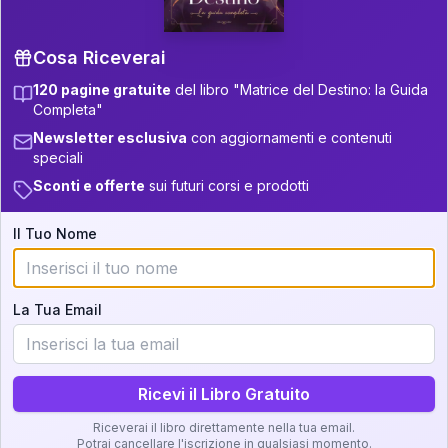
31-32.5
22
11-12.5
Cosa Riceverai
5
32.5-33.5
12.5-13.5
120 pagine gratuite
del libro "Matrice del Destino: la Guida
Zone della Matrice:
Completa"
11
13.5-14
33.5-34
Newsletter esclusiva
con aggiornamenti e contenuti
Analisi, Significato e
+
2
6
14-16
34-36
speciali
Interpretazione
Sconti e offerte
sui futuri corsi e prodotti
+
6
19
16-17.5
36-37.5
Clicca su ogni zona per leggere la definizione e
+
5
13
Il Tuo Nome
17.5-18.5
37.5-38.5
l'interpretazione!
+
6
20
18.5-19
38.5-39
La Tua Email
GRATIS
Zona del Ritratto
Importanza:
Ricevi il Libro Gratuito
Riceverai il libro direttamente nella tua email.
Potrai cancellare l'iscrizione in qualsiasi momento.