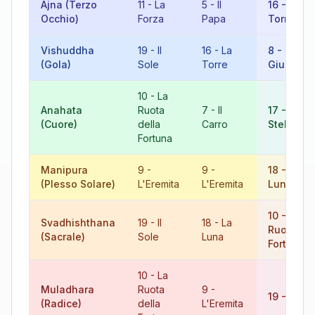
Ajna (Terzo
11
-
La
5
-
Il
16
-
La
Occhio)
Forza
Papa
Torre
Vishuddha
19
-
Il
16
-
La
8
-
La
(Gola)
Sole
Torre
Giustizia
10
-
La
Anahata
Ruota
7
-
Il
17
-
La
(Cuore)
della
Carro
Stella
Fortuna
Manipura
9
-
9
-
18
-
La
(Plesso Solare)
L'Eremita
L'Eremita
Luna
10
-
La
Svadhishthana
19
-
Il
18
-
La
Ruota del
(Sacrale)
Sole
Luna
Fortuna
10
-
La
Muladhara
Ruota
9
-
19
-
Il Sol
(Radice)
della
L'Eremita