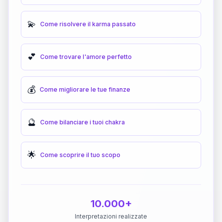
💫
Come risolvere il karma passato
💕
Come trovare l'amore perfetto
💰
Come migliorare le tue finanze
🔮
Come bilanciare i tuoi chakra
🌟
Come scoprire il tuo scopo
10.000+
Interpretazioni realizzate