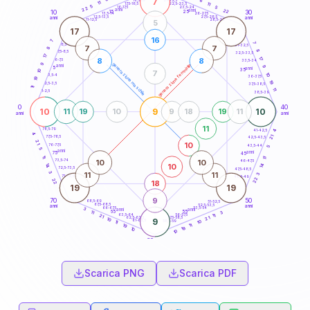
7
6
18,5-19
11
11
22,5-23,5
17,5-18,5
5
5
16-17,5
23,5-24
22
anni
anni
22
15
10
30
25
26-27,5
13,5-14
12,5-13,5
27,5-28,5
anni
anni
11-12,5
28,5-29
5
17
17
16
7
7
8,5-9
31-32,5
7
7
8
8
7,5-8,5
32,5-33,5
17
17
8
8
6-7,5
33,5-34
9
generazione maschile
generazione femminile
anni
9
5
anni
35
10
7
10
3,5-4
36-37,5
19
19
2,5-3,5
37,5-38,5
11
11
1-2,5
38,5-39
0
40
10
9
10
11
19
10
9
18
19
11
anni
anni
11
78,5-79
41-42,5
4
4
21
77,5-78,5
42,5-43,5
21
10
76-77,5
43,5-44
5
5
anni
anni
75
45
11
11
10
10
73,5-74
46-47,5
10
14
14
72,5-73,5
47,5-48,5
3
11
11
3
71-72,5
48,5-49
22
22
18
19
19
9
70
50
68,5-69
51-52,5
67,5-68,5
52,5-53,5
anni
anni
66-67,5
53,5-54
3
anni
anni
65
55
3
11
63,5-64
56-57,5
11
21
62,5-63,5
57,5-58,5
21
10
9
61-62,5
58,5-59
10
11
11
19
19
10
10
60
anni
Scarica PNG
Scarica PDF