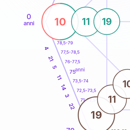
0
10
11
19
anni
78,5-79
4
77,5-78,5
21
76-77,5
5
anni
75
11
1
73,5-74
14
72,5-73,5
3
11
71-72,5
22
19