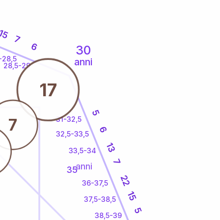
15
7
6
30
-28,5
anni
28,5-29
17
5
31-32,5
7
6
32,5-33,5
13
33,5-34
7
anni
35
22
36-37,5
15
37,5-38,5
5
38,5-39