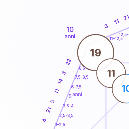
2
11
3
10
12,5-
anni
11-12,5
19
22
8,5-9
11
3
7,5-8,5
14
1
6-7,5
11
anni
5
5
3,5-4
21
2,5-3,5
4
1-2,5