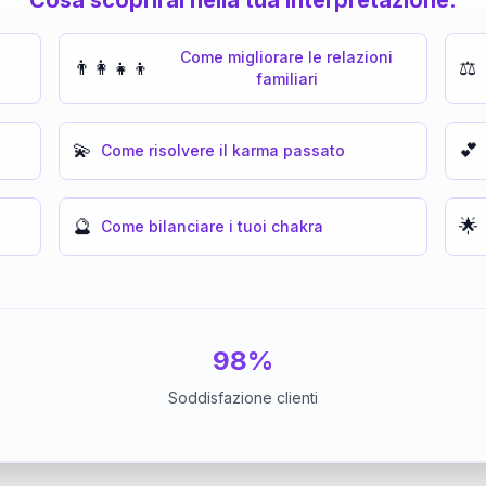
Come migliorare le relazioni
👨‍👩‍👧‍👦
⚖️
familiari
💫
💕
Come risolvere il karma passato
🔮
🌟
Come bilanciare i tuoi chakra
98%
Soddisfazione clienti