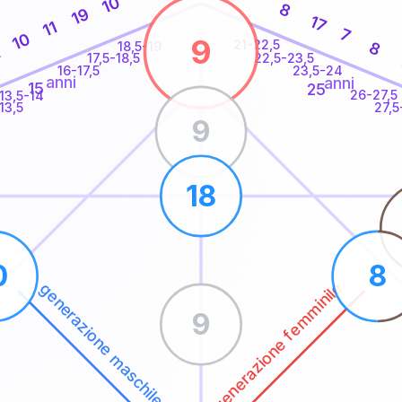
10
8
19
17
11
7
10
9
21-22,5
8
18,5-19
1
22,5-23,5
17,5-18,5
16-17,5
23,5-24
anni
anni
15
25
26-27,5
13,5-14
13,5
27,5
9
18
0
8
generazione femminile
generazione maschile
9