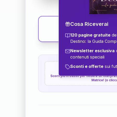
Cosa Riceverai
120 pagine gratuite
del
Destino: la Guida Comp
Newsletter esclusiva
c
contenuti speciali
Sconti e offerte
sui fut
👇
P.S. Interpretazione p
Scorri più in basso per vedere un'interpreta
Matrice! (o clicc