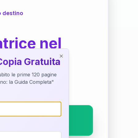
o destino
trice nel
Copia Gratuita
Close
subito le prime 120 pagine
ostra interpretazione
tino: la Guida Completa"
pleto.