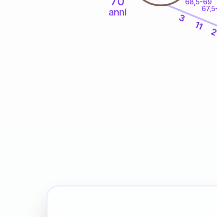
70
68,5-69
67,5
anni
3
11
2