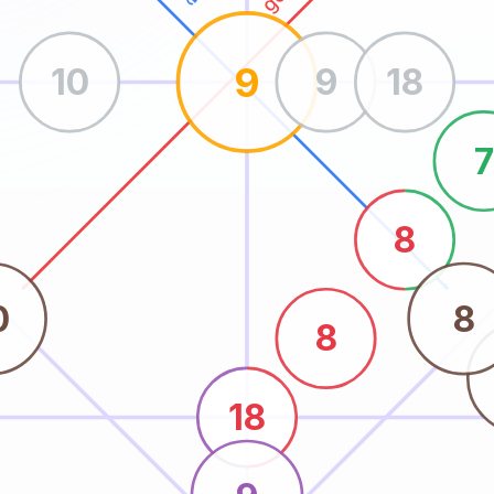
9
10
9
18
7
8
0
8
8
18