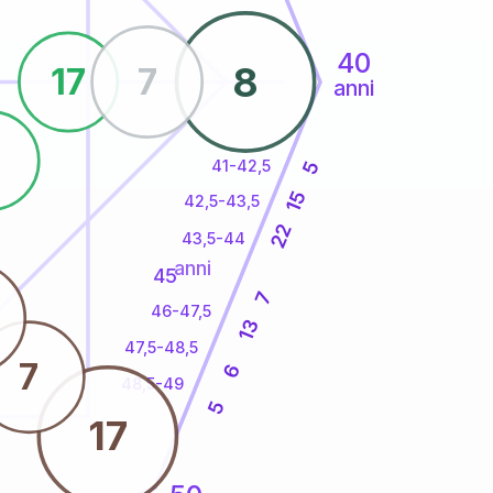
40
8
17
7
anni
41-42,5
5
15
42,5-43,5
22
43,5-44
anni
45
7
46-47,5
13
47,5-48,5
7
6
48,5-49
5
17