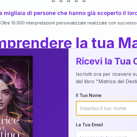
⭐
⭐
⭐
⭐
⭐
 a migliaia di persone che hanno già scoperto il lor
Oltre 10.000 interpretazioni personalizzate realizzate con successo
prendere la tua Ma
a del Libro
dettaglio?
Ricevi la Tua 
Iscriviti ora per ricevere 
o della tua Matrice del Destino attraverso una n
del libro "Matrice del Des
nalizzata o studiando attraverso il manuale com
Il Tuo Nome
Richiedi Interpretazione
La Tua Email
✨
Interpretazione personalizzata