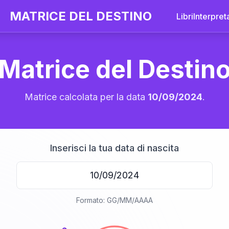
MATRICE DEL DESTINO
Libri
Interpret
Matrice del Destin
Matrice calcolata per la data
10/09/2024
.
Inserisci la tua data di nascita
20
Formato: GG/MM/AAAA
anni