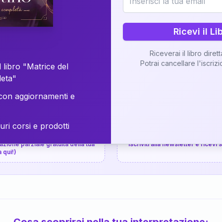
⚡
Consegna in 48 ore
Ricevi il Li
Scopri il Libro
Riceverai il libro diret
Potrai cancellare l'iscriz
📚
Guida completa
 libro "Matrice del
leta"
on aggiornamenti e
uri corsi e prodotti
📚
arziale gratuita
P.P.S.
zione parziale gratuita della tua
Iscriviti alla newsletter e ricevi
a qui!)
Cosa scoprirai nella tua interpretazione: