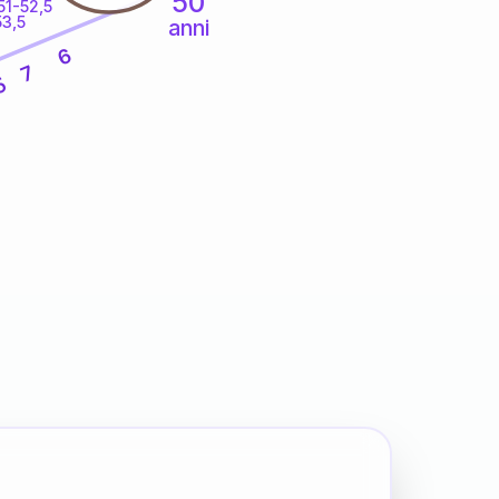
50
51-52,5
53,5
anni
6
7
5