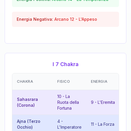
Energia Negativa:
Arcano
12
-
L'Appeso
I 7 Chakra
EM
CHAKRA
FISICO
ENERGIA
(R
10
-
La
Sahasrara
Ruota della
9
-
L'Eremita
19
(Corona)
Fortuna
Ajna (Terzo
4
-
15
11
-
La Forza
Occhio)
L'Imperatore
Di