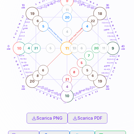
9
9
18,5-19
21
18
22,5-23,5
17,5-18,5
11
9
16-17,5
23,5-24
3
anni
anni
9
15
10
30
25
26-27,5
13,5-14
12,5-13,5
27,5-28,5
anni
anni
11-12,5
28,5-29
11
19
18
22
20
9
8,5-9
31-32,5
6
22
3
9
7,5-8,5
32,5-33,5
14
18
5
4
6-7,5
33,5-34
11
generazione maschile
generazione femminile
anni
9
5
anni
35
4
5
9
3,5-4
36-37,5
21
18
2,5-3,5
37,5-38,5
4
9
1-2,5
38,5-39
0
40
10
11
9
4
21
5
13
6
20
11
anni
anni
7
10
78,5-79
41-42,5
5
77,5-78,5
19
42,5-43,5
13
5
76-77,5
43,5-44
11
16
anni
anni
75
45
3
10
6
5
73,5-74
46-47,5
21
8
8
72,5-73,5
47,5-48,5
5
8
6
11
71-72,5
48,5-49
7
21
3
20
19
4
70
50
68,5-69
51-52,5
67,5-68,5
52,5-53,5
anni
anni
66-67,5
53,5-54
7
anni
anni
22
65
55
5
63,5-64
56-57,5
3
8
62,5-63,5
57,5-58,5
14
3
10
61-62,5
58,5-59
11
16
5
13
21
5
4
60
anni
Scarica PNG
Scarica PDF