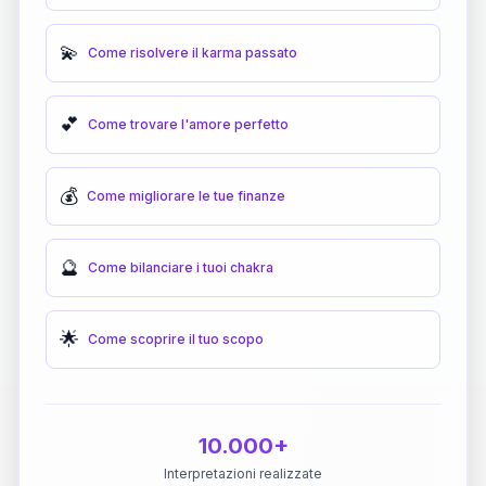
💫
Come risolvere il karma passato
💕
Come trovare l'amore perfetto
💰
Come migliorare le tue finanze
🔮
Come bilanciare i tuoi chakra
🌟
Come scoprire il tuo scopo
10.000+
Interpretazioni realizzate