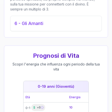
sulla tua missione per connetterti con il divino. È
sempre un multiplo di 3.
6
-
Gli Amanti
Prognosi di Vita
Scopri l'energia che influenza ogni periodo della tua
vita
0-19 anni (Gioventù)
19-39 
Età
Energia
Età
+
6
10
0-1
19-21