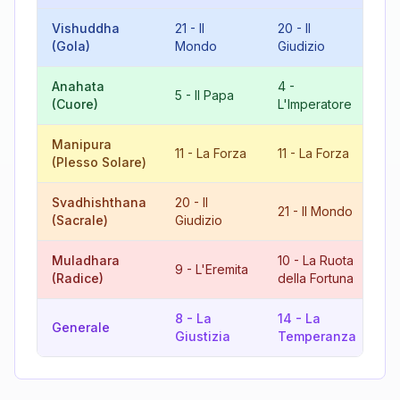
Vishuddha
21
-
Il
20
-
Il
5
(Gola)
Mondo
Giudizio
Anahata
4
-
9
5
-
Il Papa
(Cuore)
L'Imperatore
L'
Manipura
2
11
-
La Forza
11
-
La Forza
(Plesso Solare)
Ma
Svadhishthana
20
-
Il
21
-
Il Mondo
5
(Sacrale)
Giudizio
Muladhara
10
-
La Ruota
9
-
L'Eremita
19
(Radice)
della Fortuna
8
-
La
14
-
La
13
Generale
Giustizia
Temperanza
Mo