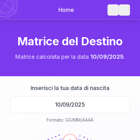
Home
Matrice del Destino
Matrice calcolata per la data
10/09/2025
.
Inserisci la tua data di nascita
Formato: GG/MM/AAAA
20
anni
10
9
19
18
11
9
10
21-22,5