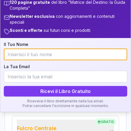
Analisi, Significato e
120 pagine gratuite
del libro "Matrice del Destino: la Guida
+
6
10
14-16
Completa"
34-36
Interpretazione
11
16-17.5
Newsletter esclusiva
con aggiornamenti e contenuti
36-37.5
speciali
+
6
19
Clicca su ogni zona per leggere la definizione e
17.5-18.5
Sconti e offerte
sui futuri corsi e prodotti
l'interpretazione!
37.5-38.5
+
6
10
18.5-19
Il Tuo Nome
38.5-39
GRATIS
Zona del Ritratto
Importanza:
La Tua Email
Ricevi il Libro Gratuito
Karma Genitore-Figlio
Importanza:
Riceverai il libro direttamente nella tua email.
Potrai cancellare l'iscrizione in qualsiasi momento.
GRATIS
Fulcro Centrale