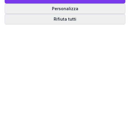
Personalizza
Rifiuta tutti
Matrice del Destino
Scopri il tuo percorso spirituale attraverso la