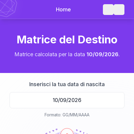
Home
Matrice del Destino
Matrice calcolata per la data
10/09/2026
.
Inserisci la tua data di nascita
Formato: GG/MM/AAAA
20
anni
10
10
19
19
11
11
10
21-22,5