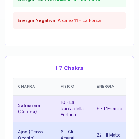
Energia Negativa:
Arcano
11
-
La Forza
I 7 Chakra
EM
CHAKRA
FISICO
ENERGIA
(R
10
-
La
Sahasrara
Ruota della
9
-
L'Eremita
19
(Corona)
Fortuna
10
Ajna (Terzo
6
-
Gli
22
-
Il Matto
Ru
Occhio)
Amanti