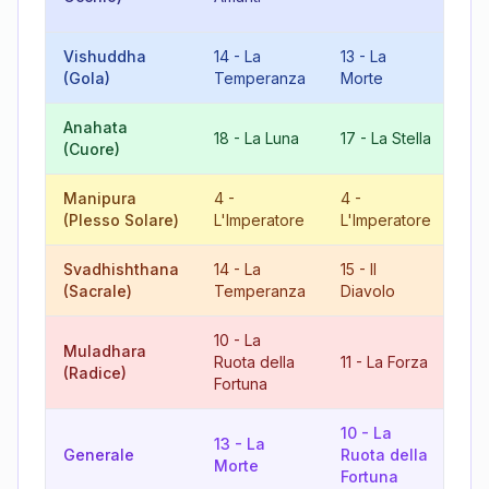
Fo
Vishuddha
14
-
La
13
-
La
9
(Gola)
Temperanza
Morte
Anahata
8
18
-
La Luna
17
-
La Stella
(Cuore)
Giu
Manipura
4
-
4
-
8
(Plesso Solare)
L'Imperatore
L'Imperatore
Giu
Svadhishthana
14
-
La
15
-
Il
11
(Sacrale)
Temperanza
Diavolo
10
-
La
Muladhara
21
Ruota della
11
-
La Forza
(Radice)
Mo
Fortuna
10
-
La
13
-
La
14
Generale
Ruota della
Morte
Te
Fortuna