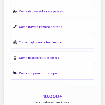
💫
Come risolvere il karma passato
💕
Come trovare l'amore perfetto
💰
Come migliorare le tue finanze
🔮
Come bilanciare i tuoi chakra
🌟
Come scoprire il tuo scopo
10.000+
Interpretazioni realizzate