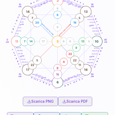
3
16
18,5-19
21
9
22,5-23,5
17,5-18,5
4
11
16-17,5
23,5-24
18
anni
anni
6
15
10
30
25
26-27,5
13,5-14
12,5-13,5
27,5-28,5
anni
anni
11-12,5
28,5-29
9
14
13
6
8
4
8,5-9
31-32,5
7
5
21
18
7,5-8,5
32,5-33,5
10
5
20
19
6-7,5
33,5-34
7
generazione maschile
generazione femminile
anni
5
5
anni
35
9
7
20
3,5-4
36-37,5
18
15
2,5-3,5
37,5-38,5
11
7
1-2,5
38,5-39
0
40
11
3
10
7
14
17
6
9
13
5
anni
anni
8
10
78,5-79
41-42,5
5
18
77,5-78,5
42,5-43,5
21
22
76-77,5
43,5-44
8
4
anni
anni
75
45
10
8
5
22
73,5-74
46-47,5
4
19
14
72,5-73,5
47,5-48,5
9
22
11
6
71-72,5
48,5-49
22
8
9
17
16
15
70
50
68,5-69
51-52,5
67,5-68,5
52,5-53,5
anni
anni
66-67,5
53,5-54
12
anni
anni
65
55
9
22
63,5-64
56-57,5
11
9
62,5-63,5
57,5-58,5
6
5
6
22
61-62,5
58,5-59
16
5
11
10
17
16
60
anni
Scarica PNG
Scarica PDF