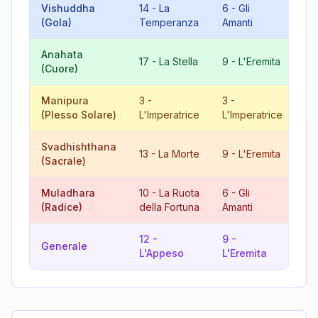
Vishuddha
14
-
La
6
-
Gli
20
(Gola)
Temperanza
Amanti
Gi
Anahata
8
17
-
La Stella
9
-
L'Eremita
(Cuore)
Gi
Manipura
3
-
3
-
6
(Plesso Solare)
L'Imperatrice
L'Imperatrice
Am
Svadhishthana
13
-
La Morte
9
-
L'Eremita
22
(Sacrale)
Muladhara
10
-
La Ruota
6
-
Gli
16
(Radice)
della Fortuna
Amanti
12
-
9
-
12
Generale
L'Appeso
L'Eremita
L'