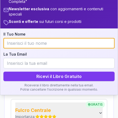
Completa"
Interpretazione
Newsletter esclusiva
con aggiornamenti e contenuti
36-37.5
+
6
10
16-17.5
speciali
Clicca su ogni zona per leggere la definizione e
37.5-38.5
+
6
20
Sconti e offerte
sui futuri corsi e prodotti
17.5-18.5
l'interpretazione!
38.5-39
5
18.5-19
Il Tuo Nome
GRATIS
Zona del Ritratto
Importanza:
La Tua Email
Ricevi il Libro Gratuito
Karma Genitore-Figlio
Importanza:
Riceverai il libro direttamente nella tua email.
Potrai cancellare l'iscrizione in qualsiasi momento.
GRATIS
Fulcro Centrale
Importanza: