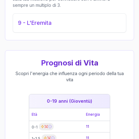
sempre un multiplo di 3.
9
-
L'Eremita
Prognosi di Vita
Scopri l'energia che influenza ogni periodo della tua
vita
0-19 anni (Gioventù)
19-39 
Età
Energia
Età
11
0-1
19-21
11
1-2.5