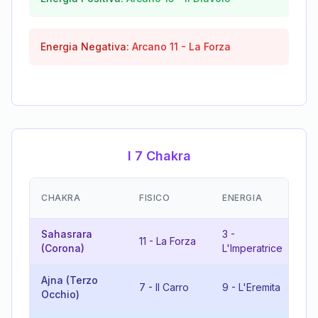
Energia Negativa:
Arcano
11
-
La Forza
I 7 Chakra
EM
CHAKRA
FISICO
ENERGIA
(R
Sahasrara
3
-
14
11
-
La Forza
(Corona)
L'Imperatrice
Te
Ajna (Terzo
7
-
Il Carro
9
-
L'Eremita
16
Occhio)