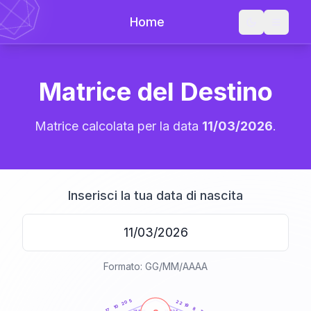
Home
Matrice del Destino
Matrice calcolata per la data
11/03/2026
.
Inserisci la tua data di nascita
Formato: GG/MM/AAAA
20
anni
5
22
20
19
10
8
17
21-22,5