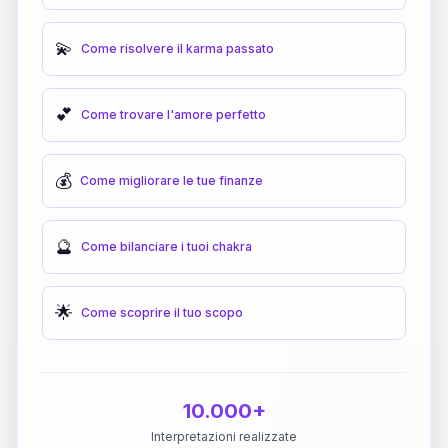
💫
Come risolvere il karma passato
💕
Come trovare l'amore perfetto
💰
Come migliorare le tue finanze
🔮
Come bilanciare i tuoi chakra
🌟
Come scoprire il tuo scopo
10.000+
Interpretazioni realizzate