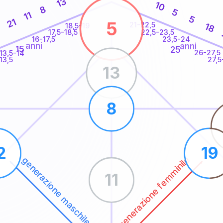
13
10
8
5
11
5
21
5
21-22,5
18
18,5-19
22,5-23,5
17,5-18,5
16-17,5
23,5-24
anni
anni
15
25
26-27,5
13,5-14
13,5
27,5
13
8
2
19
generazione femminile
generazione maschile
11