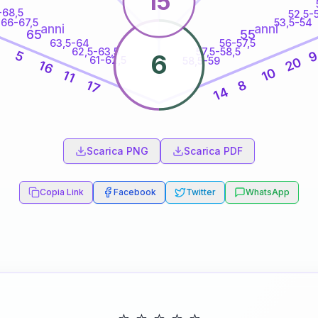
15
-68,5
52,5-
66-67,5
53,5-54
anni
anni
65
55
63,5-64
56-57,5
9
62,5-63,5
57,5-58,5
5
6
61-62,5
20
58,5-59
16
10
11
17
8
14
60
anni
Scarica PNG
Scarica PDF
Copia Link
Facebook
Twitter
WhatsApp