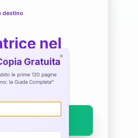
o destino
trice nel
Copia Gratuita
Close
subito le prime 120 pagine
ostra interpretazione
tino: la Guida Completa"
pleto.