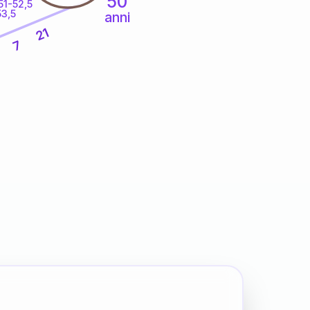
50
51-52,5
53,5
anni
21
7
9