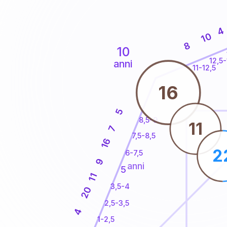
4
10
8
10
12,5-
anni
11-12,5
16
5
8,5-9
11
7
7,5-8,5
16
2
6-7,5
9
anni
5
11
3,5-4
20
2,5-3,5
4
1-2,5