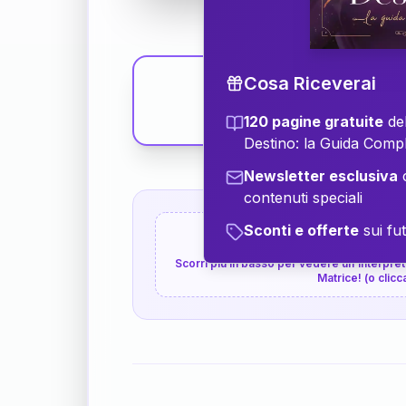
Cosa Riceverai
120 pagine gratuite
del
Destino: la Guida Comp
Newsletter esclusiva
c
contenuti speciali
Sconti e offerte
sui fut
👇
P.S. Interpretazione p
Scorri più in basso per vedere un'interpreta
Matrice! (o clicc