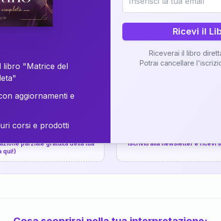
⚡
Consegna in 48 ore
Ricevi il Li
Scopri il Libro
Riceverai il libro diret
Potrai cancellare l'iscriz
📚
Guida completa
 libro "Matrice del
leta"
on aggiornamenti e
uri corsi e prodotti
📚
arziale gratuita
P.P.S.
zione parziale gratuita della tua
Iscriviti alla newsletter e ricevi
a qui!)
Cosa scoprirai nella tua interpretazione: