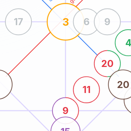
3
17
6
9
20
5
20
11
9