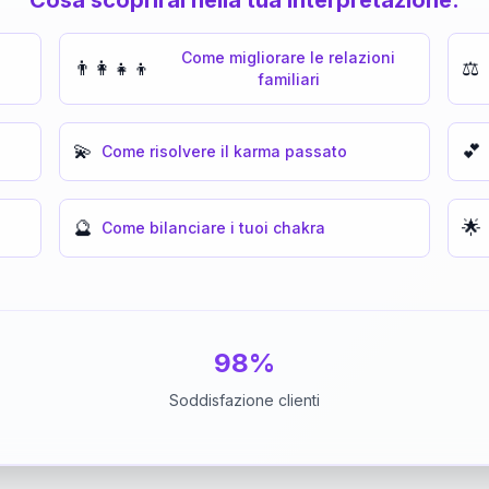
Come migliorare le relazioni
👨‍👩‍👧‍👦
⚖️
familiari
💫
💕
Come risolvere il karma passato
🔮
🌟
Come bilanciare i tuoi chakra
98%
Soddisfazione clienti