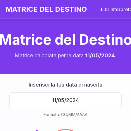
MATRICE DEL DESTINO
Libri
Interpret
Matrice del Destin
Matrice calcolata per la data
11/05/2024
.
Inserisci la tua data di nascita
20
Formato: GG/MM/AAAA
anni