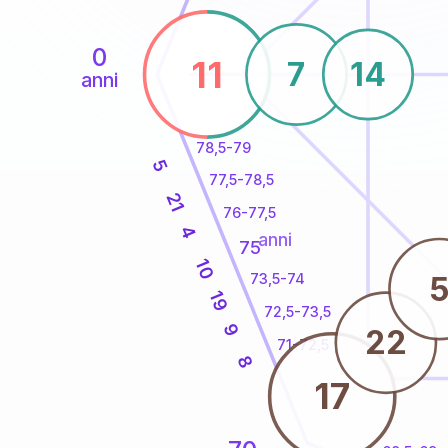
0
11
7
14
anni
78,5-79
5
77,5-78,5
21
76-77,5
4
anni
75
10
73,5-74
19
72,5-73,5
9
22
71-72,5
8
17