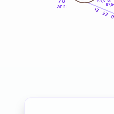
70
68,5-69
67,5
anni
12
22