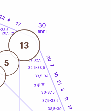
22
4
17
30
-28,5
anni
28,5-29
13
20
31-32,5
5
7
32,5-33,5
10
33,5-34
21
anni
35
5
36-37,5
11
37,5-38,5
19
38,5-39