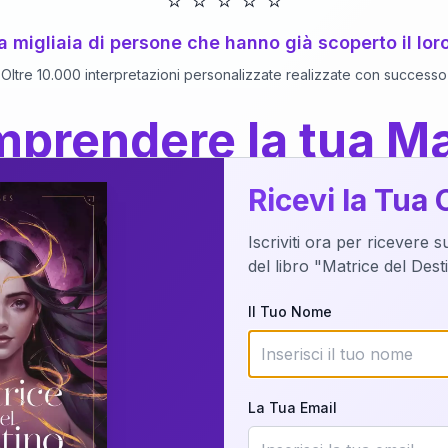
⭐
⭐
⭐
⭐
⭐
 a migliaia di persone che hanno già scoperto il lor
Oltre 10.000 interpretazioni personalizzate realizzate con successo
prendere la tua Ma
a del Libro
dettaglio?
Ricevi la Tua 
Iscriviti ora per ricevere 
o della tua Matrice del Destino attraverso una n
del libro "Matrice del Des
nalizzata o studiando attraverso il manuale com
Il Tuo Nome
Richiedi Interpretazione
La Tua Email
✨
Interpretazione personalizzata