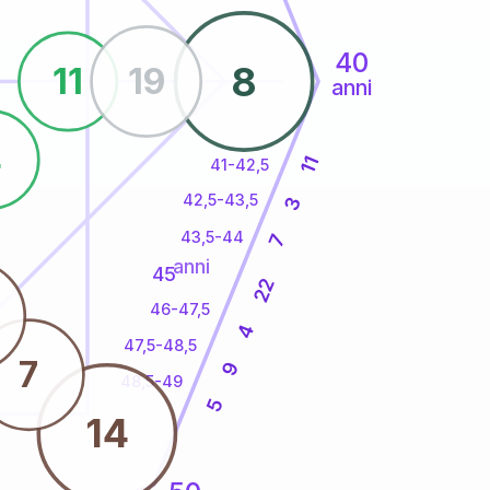
40
8
11
19
anni
4
11
41-42,5
42,5-43,5
3
43,5-44
7
anni
45
22
46-47,5
4
47,5-48,5
7
9
48,5-49
5
14