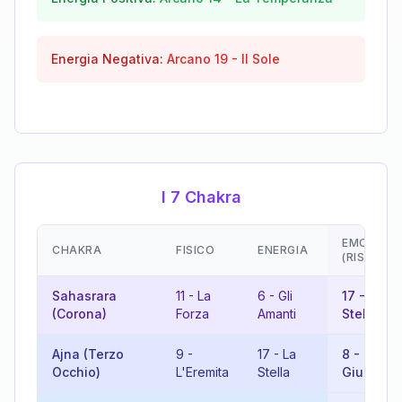
Energia Negativa:
Arcano
19
-
Il Sole
I 7 Chakra
EMOZIONI
CHAKRA
FISICO
ENERGIA
(RISULTA
Sahasrara
11
-
La
6
-
Gli
17
-
La
(Corona)
Forza
Amanti
Stella
Ajna (Terzo
9
-
17
-
La
8
-
La
Occhio)
L'Eremita
Stella
Giustizia