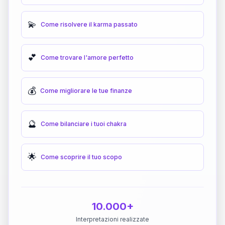
💫
Come risolvere il karma passato
💕
Come trovare l'amore perfetto
💰
Come migliorare le tue finanze
🔮
Come bilanciare i tuoi chakra
🌟
Come scoprire il tuo scopo
10.000+
Interpretazioni realizzate