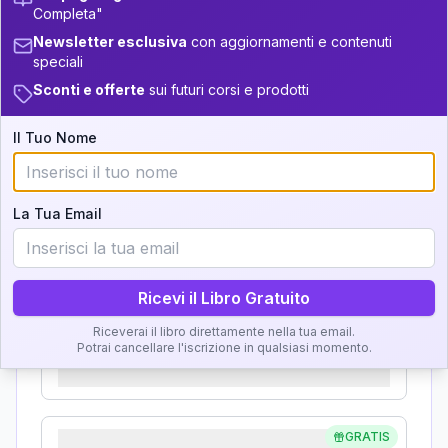
33.5-34
Completa"
Analisi, Significato e
5
14-16
Newsletter esclusiva
con aggiornamenti e contenuti
34-36
Interpretazione
speciali
+
4
16
16-17.5
36-37.5
Sconti e offerte
sui futuri corsi e prodotti
Clicca su ogni zona per leggere la definizione e
11
17.5-18.5
37.5-38.5
l'interpretazione!
Il Tuo Nome
+
6
17
18.5-19
38.5-39
GRATIS
Zona del Ritratto
La Tua Email
Importanza:
Ricevi il Libro Gratuito
Riceverai il libro direttamente nella tua email.
Karma Genitore-Figlio
Potrai cancellare l'iscrizione in qualsiasi momento.
Importanza:
GRATIS