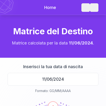
Home
Matrice del Destino
Matrice calcolata per la data
11/06/2024
.
Inserisci la tua data di nascita
Formato: GG/MM/AAAA
20
anni
17
14
11
8
16
10
5
21-22,5