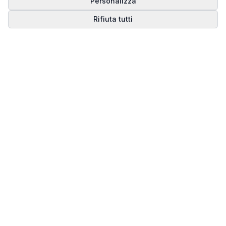
Personalizza
Rifiuta tutti
Matrice del Destino
Scopri il tuo percorso spirituale attraverso la
numerologia della Matrice del Destino.
Il sito ufficiale di