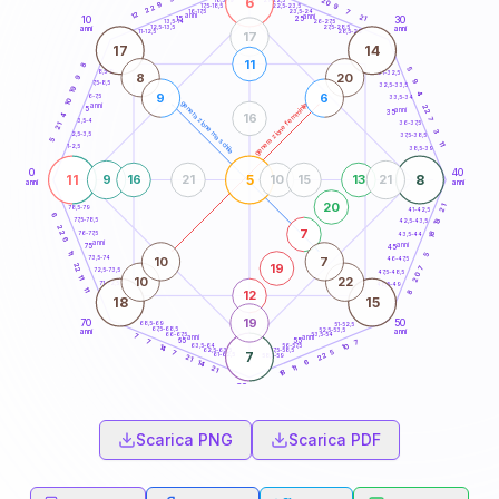
6
20
18,5-19
9
9
22,5-23,5
17,5-18,5
22
7
16-17,5
23,5-24
12
anni
anni
21
15
10
30
25
26-27,5
13,5-14
12,5-13,5
27,5-28,5
anni
anni
11-12,5
28,5-29
17
17
14
11
8
5
8,5-9
31-32,5
8
20
9
9
7,5-8,5
32,5-33,5
19
4
9
6
6-7,5
33,5-34
10
generazione maschile
generazione femminile
anni
22
5
anni
35
16
4
7
3,5-4
36-37,5
21
3
2,5-3,5
37,5-38,5
5
11
1-2,5
38,5-39
0
40
11
5
8
9
16
21
10
15
13
21
anni
anni
20
21
78,5-79
41-42,5
6
77,5-78,5
13
42,5-43,5
22
7
18
76-77,5
43,5-44
6
anni
anni
75
45
11
5
10
7
73,5-74
46-47,5
19
22
7
72,5-73,5
47,5-48,5
20
11
10
22
71-72,5
48,5-49
11
8
12
18
15
19
70
50
68,5-69
51-52,5
67,5-68,5
52,5-53,5
anni
anni
66-67,5
53,5-54
7
anni
anni
65
55
7
7
10
63,5-64
56-57,5
14
62,5-63,5
57,5-58,5
7
5
7
22
61-62,5
58,5-59
21
6
14
11
21
18
60
anni
Scarica PNG
Scarica PDF