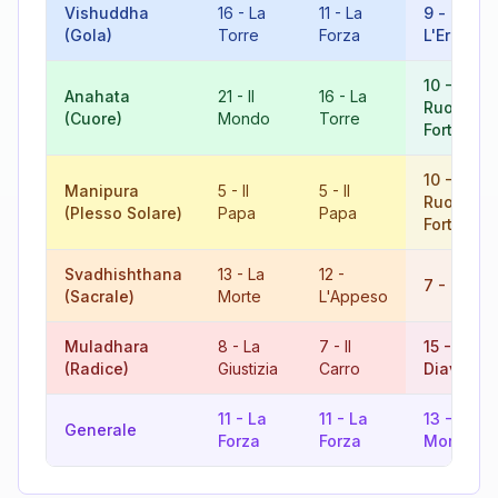
Vishuddha
16
-
La
11
-
La
9
-
(Gola)
Torre
Forza
L'Eremita
10
-
La
Anahata
21
-
Il
16
-
La
Ruota del
(Cuore)
Mondo
Torre
Fortuna
10
-
La
Manipura
5
-
Il
5
-
Il
Ruota del
(Plesso Solare)
Papa
Papa
Fortuna
Svadhishthana
13
-
La
12
-
7
-
Il Car
(Sacrale)
Morte
L'Appeso
Muladhara
8
-
La
7
-
Il
15
-
Il
(Radice)
Giustizia
Carro
Diavolo
11
-
La
11
-
La
13
-
La
Generale
Forza
Forza
Morte