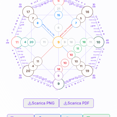
6
22
18,5-19
9
6
22,5-23,5
17,5-18,5
22
11
16-17,5
23,5-24
12
anni
anni
9
15
10
30
25
26-27,5
13,5-14
12,5-13,5
27,5-28,5
anni
anni
11-12,5
28,5-29
21
17
16
15
8
22
8,5-9
31-32,5
7
5
9
6
7,5-8,5
32,5-33,5
19
14
8
7
6-7,5
33,5-34
10
generazione maschile
generazione femminile
anni
8
5
anni
35
6
4
8
3,5-4
36-37,5
21
18
2,5-3,5
37,5-38,5
5
10
1-2,5
38,5-39
0
40
11
9
10
4
20
11
9
18
19
11
anni
anni
11
78,5-79
41-42,5
4
8
21
77,5-78,5
42,5-43,5
15
10
76-77,5
43,5-44
5
19
anni
anni
75
45
4
11
11
10
73,5-74
46-47,5
10
10
14
72,5-73,5
47,5-48,5
6
4
11
3
71-72,5
48,5-49
22
8
18
20
19
9
70
50
68,5-69
51-52,5
67,5-68,5
52,5-53,5
anni
anni
66-67,5
53,5-54
6
anni
anni
65
55
3
4
63,5-64
56-57,5
11
15
62,5-63,5
57,5-58,5
21
11
9
61-62,5
58,5-59
10
4
11
20
19
11
10
60
anni
Scarica PNG
Scarica PDF