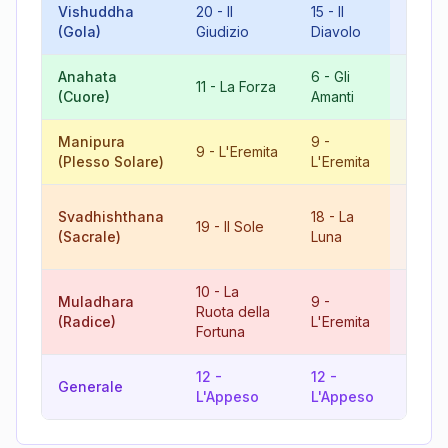
Vishuddha
20
-
Il
15
-
Il
8
-
La
(Gola)
Giudizio
Diavolo
Giusti
Anahata
6
-
Gli
17
-
L
11
-
La Forza
(Cuore)
Amanti
Stella
Manipura
9
-
18
-
L
9
-
L'Eremita
(Plesso Solare)
L'Eremita
Luna
10
-
L
Svadhishthana
18
-
La
19
-
Il Sole
Ruota
(Sacrale)
Luna
Fortu
10
-
La
Muladhara
9
-
Ruota della
19
-
I
(Radice)
L'Eremita
Fortuna
12
-
12
-
15
-
Il
Generale
L'Appeso
L'Appeso
Diavo