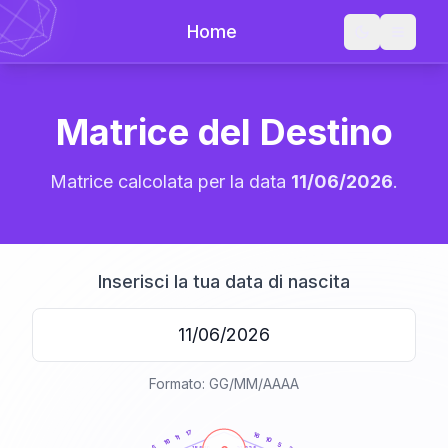
Home
Matrice del Destino
Matrice calcolata per la data
11/06/2026
.
Inserisci la tua data di nascita
Formato: GG/MM/AAAA
20
anni
17
16
11
10
16
5
5
21-22,5