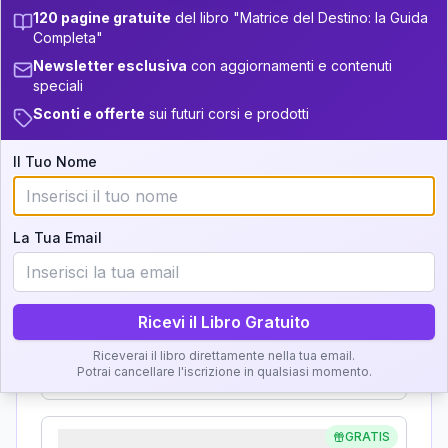
120 pagine gratuite
del libro "Matrice del Destino: la Guida
Analisi, Significato e
5
34-36
14-16
Completa"
Interpretazione
Newsletter esclusiva
con aggiornamenti e contenuti
+
4
16
16-17.5
36-37.5
speciali
Clicca su ogni zona per leggere la definizione e
11
17.5-18.5
Sconti e offerte
sui futuri corsi e prodotti
37.5-38.5
l'interpretazione!
+
6
17
18.5-19
38.5-39
Il Tuo Nome
GRATIS
Zona del Ritratto
La Tua Email
Importanza:
Ricevi il Libro Gratuito
Karma Genitore-Figlio
Riceverai il libro direttamente nella tua email.
Importanza:
Potrai cancellare l'iscrizione in qualsiasi momento.
GRATIS