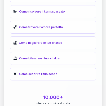
💫
Come risolvere il karma passato
💕
Come trovare l'amore perfetto
💰
Come migliorare le tue finanze
🔮
Come bilanciare i tuoi chakra
🌟
Come scoprire il tuo scopo
10.000+
Interpretazioni realizzate