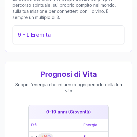
percorso spirituale, sul proprio compito nel mondo,
sulla tua missione per connetterti con il divino. È
sempre un multiplo di 3.
9
-
L'Eremita
Prognosi di Vita
Scopri l'energia che influenza ogni periodo della tua
vita
0-19 anni (Gioventù)
19-39 
Età
Energia
Età
11