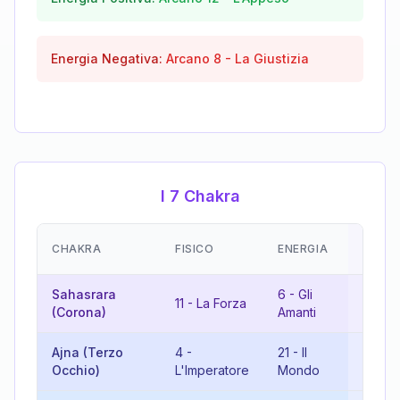
Energia Negativa:
Arcano
8
-
La Giustizia
I 7 Chakra
EMOZI
CHAKRA
FISICO
ENERGIA
(RISU
Sahasrara
6
-
Gli
17
-
L
11
-
La Forza
(Corona)
Amanti
Stella
Ajna (Terzo
4
-
21
-
Il
7
-
Il
Occhio)
L'Imperatore
Mondo