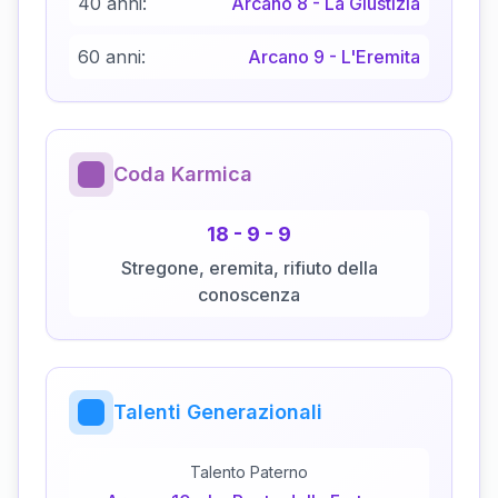
40 anni:
Arcano
8
-
La Giustizia
60 anni:
Arcano
9
-
L'Eremita
Coda Karmica
18
-
9
-
9
Stregone, eremita, rifiuto della
conoscenza
Talenti Generazionali
Talento Paterno