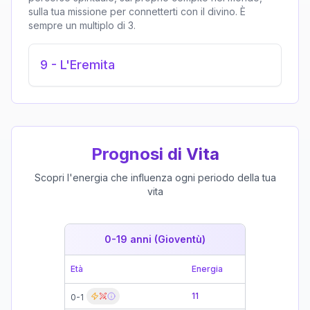
sulla tua missione per connetterti con il divino. È
sempre un multiplo di 3.
9
-
L'Eremita
Prognosi di Vita
Scopri l'energia che influenza ogni periodo della tua
vita
0-19 anni (Gioventù)
19-39 
Età
Energia
Età
11
0-1
19-21