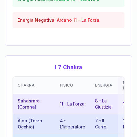
Energia Negativa:
Arcano
11
-
La Forza
I 7 Chakra
EMOZI
CHAKRA
FISICO
ENERGIA
(RISUL
Sahasrara
8
-
La
11
-
La Forza
19
-
Il
(Corona)
Giustizia
Ajna (Terzo
4
-
7
-
Il
11
-
La
Occhio)
L'Imperatore
Carro
Forza