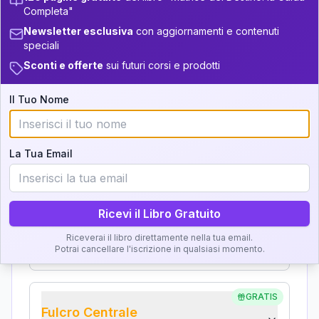
Analisi, Significato e
34-36
+
4
9
14-16
Completa"
Interpretazione
Newsletter esclusiva
con aggiornamenti e contenuti
36-37.5
+
3
8
16-17.5
speciali
Clicca su ogni zona per leggere la definizione e
37.5-38.5
Sconti e offerte
sui futuri corsi e prodotti
+
6
17
17.5-18.5
l'interpretazione!
38.5-39
+
5
7
18.5-19
Il Tuo Nome
GRATIS
Zona del Ritratto
La Tua Email
Importanza:
Ricevi il Libro Gratuito
Karma Genitore-Figlio
Riceverai il libro direttamente nella tua email.
Importanza:
Potrai cancellare l'iscrizione in qualsiasi momento.
GRATIS
Fulcro Centrale