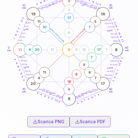
8
6
18,5-19
19
10
22,5-23,5
17,5-18,5
10
22
16-17,5
23,5-24
11
anni
anni
11
15
10
30
25
26-27,5
13,5-14
12,5-13,5
27,5-28,5
anni
anni
11-12,5
28,5-29
7
19
16
17
5
11
8,5-9
22
31-32,5
11
5
22
7,5-8,5
32,5-33,5
7
10
10
7
6-7,5
33,5-34
3
generazione maschile
generazione femminile
anni
6
5
anni
35
17
8
20
3,5-4
36-37,5
14
14
2,5-3,5
37,5-38,5
7
22
1-2,5
38,5-39
0
40
11
9
8
4
20
11
9
18
17
7
anni
anni
7
78,5-79
41-42,5
5
8
77,5-78,5
15
42,5-43,5
15
22
8
76-77,5
43,5-44
19
anni
anni
75
45
4
7
11
8
73,5-74
46-47,5
8
10
13
72,5-73,5
47,5-48,5
6
4
7
6
71-72,5
48,5-49
8
18
5
20
17
9
70
50
68,5-69
51-52,5
67,5-68,5
52,5-53,5
anni
anni
66-67,5
53,5-54
6
anni
anni
65
55
6
4
63,5-64
56-57,5
7
15
62,5-63,5
57,5-58,5
15
11
9
61-62,5
58,5-59
8
4
7
20
17
11
8
60
anni
Scarica PNG
Scarica PDF