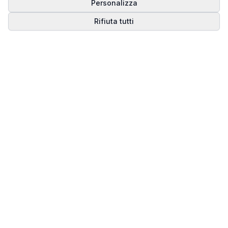
Personalizza
Rifiuta tutti
Matrice del Destino
Scopri il tuo percorso spirituale attraverso la
numerologia della Matrice del Destino.
Il sito ufficiale di