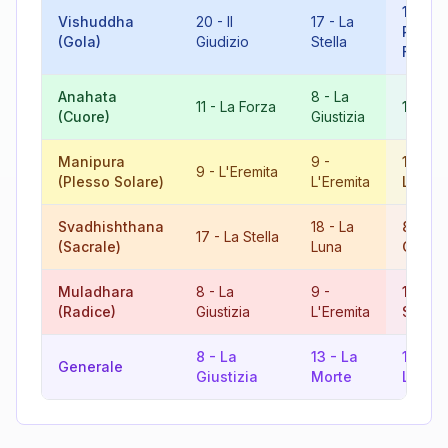
10
-
L
Vishuddha
20
-
Il
17
-
La
Ruota 
(Gola)
Giudizio
Stella
Fortun
Anahata
8
-
La
11
-
La Forza
19
-
Il
(Cuore)
Giustizia
Manipura
9
-
18
-
L
9
-
L'Eremita
(Plesso Solare)
L'Eremita
Luna
Svadhishthana
18
-
La
8
-
La
17
-
La Stella
(Sacrale)
Luna
Giusti
Muladhara
8
-
La
9
-
17
-
L
(Radice)
Giustizia
L'Eremita
Stella
8
-
La
13
-
La
12
-
Generale
Giustizia
Morte
L'App