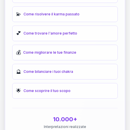
💫
Come risolvere il karma passato
💕
Come trovare l'amore perfetto
💰
Come migliorare le tue finanze
🔮
Come bilanciare i tuoi chakra
🌟
Come scoprire il tuo scopo
10.000+
Interpretazioni realizzate