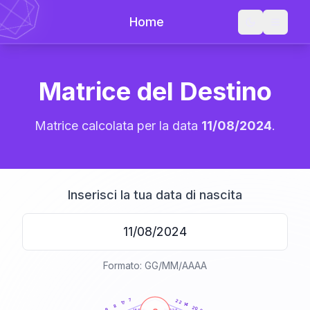
Home
Matrice del Destino
Matrice calcolata per la data
11/08/2024
.
Inserisci la tua data di nascita
Formato: GG/MM/AAAA
20
anni
7
22
17
14
8
20
9
21-22,5