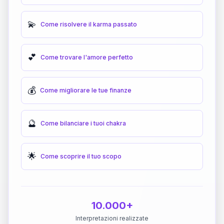
💫
Come risolvere il karma passato
💕
Come trovare l'amore perfetto
💰
Come migliorare le tue finanze
🔮
Come bilanciare i tuoi chakra
🌟
Come scoprire il tuo scopo
10.000+
Interpretazioni realizzate