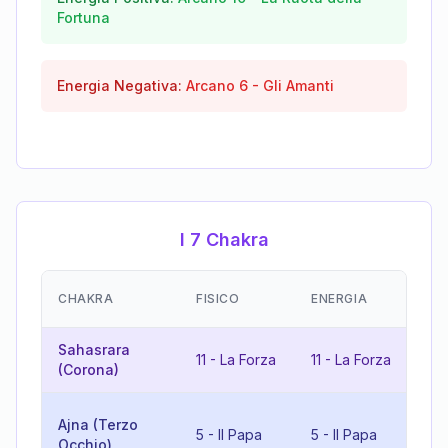
Fortuna
Energia Negativa:
Arcano
6
-
Gli Amanti
I 7 Chakra
EM
CHAKRA
FISICO
ENERGIA
(R
Sahasrara
22
11
-
La Forza
11
-
La Forza
(Corona)
Ma
10
Ajna (Terzo
5
-
Il Papa
5
-
Il Papa
Ruo
Occhio)