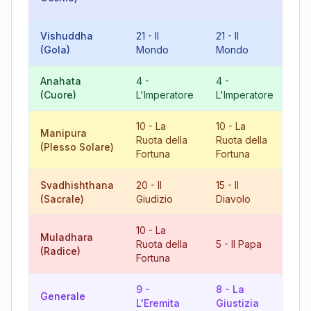
Fo
Vishuddha
21
-
Il
21
-
Il
6
(Gola)
Mondo
Mondo
Am
Anahata
4
-
4
-
8
(Cuore)
L'Imperatore
L'Imperatore
Giu
10
-
La
10
-
La
Manipura
20
Ruota della
Ruota della
(Plesso Solare)
Giu
Fortuna
Fortuna
Svadhishthana
20
-
Il
15
-
Il
8
(Sacrale)
Giudizio
Diavolo
Giu
10
-
La
Muladhara
15
Ruota della
5
-
Il Papa
(Radice)
Di
Fortuna
9
-
8
-
La
17
Generale
L'Eremita
Giustizia
Ste