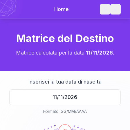
Home
Matrice del Destino
Matrice calcolata per la data
11/11/2026
.
Inserisci la tua data di nascita
Formato: GG/MM/AAAA
20
anni
10
9
17
16
5
21
6
21-22,5