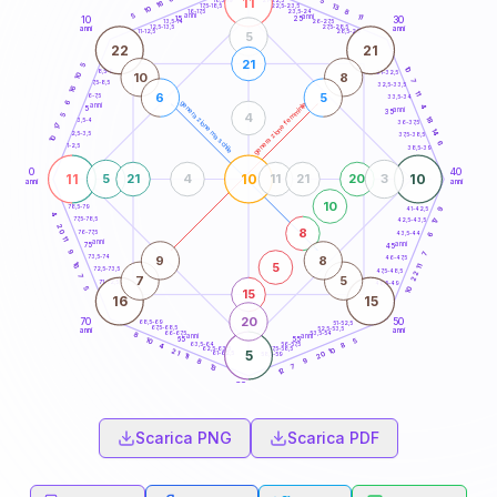
11
5
18,5-19
16
13
22,5-23,5
17,5-18,5
10
8
16-17,5
23,5-24
5
anni
anni
11
15
10
30
25
26-27,5
13,5-14
12,5-13,5
27,5-28,5
anni
anni
11-12,5
28,5-29
5
22
21
21
5
10
8,5-9
31-32,5
10
8
10
7
7,5-8,5
32,5-33,5
16
11
6
5
6-7,5
33,5-34
6
generazione maschile
generazione femminile
anni
4
5
anni
35
4
5
18
3,5-4
36-37,5
17
14
2,5-3,5
37,5-38,5
10
6
1-2,5
38,5-39
0
40
11
10
10
5
21
4
11
21
20
3
anni
anni
10
78,5-79
41-42,5
9
4
77,5-78,5
17
42,5-43,5
20
8
76-77,5
43,5-44
6
11
anni
anni
75
45
9
7
9
8
73,5-74
46-47,5
5
16
11
72,5-73,5
47,5-48,5
22
7
7
5
71-72,5
48,5-49
5
10
15
16
15
20
70
50
68,5-69
51-52,5
67,5-68,5
52,5-53,5
anni
anni
66-67,5
53,5-54
8
anni
anni
65
55
5
10
63,5-64
56-57,5
8
4
62,5-63,5
57,5-58,5
10
21
5
20
61-62,5
58,5-59
11
9
8
7
13
12
60
anni
Scarica PNG
Scarica PDF