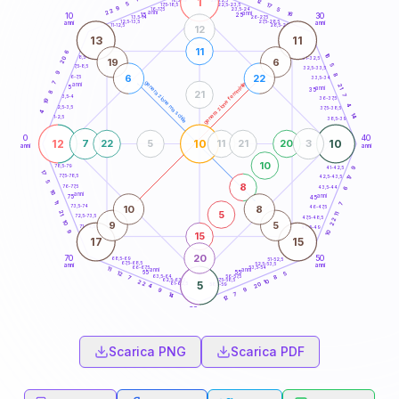
1
12
18,5-19
5
17
22,5-23,5
17,5-18,5
9
5
16-17,5
23,5-24
22
anni
anni
16
15
10
30
25
26-27,5
13,5-14
12,5-13,5
27,5-28,5
anni
anni
11-12,5
28,5-29
12
13
11
11
6
16
8,5-9
20
31-32,5
19
6
5
7,5-8,5
32,5-33,5
9
8
6
22
6-7,5
33,5-34
7
generazione maschile
generazione femminile
anni
21
5
anni
35
8
21
7
3,5-4
36-37,5
19
4
2,5-3,5
37,5-38,5
4
14
1-2,5
38,5-39
0
40
12
10
10
7
22
5
11
21
20
3
anni
anni
10
78,5-79
41-42,5
9
17
77,5-78,5
17
42,5-43,5
5
8
76-77,5
43,5-44
6
16
anni
anni
75
45
11
7
10
8
73,5-74
46-47,5
5
21
11
72,5-73,5
47,5-48,5
22
10
9
5
71-72,5
48,5-49
9
10
15
17
15
20
70
50
68,5-69
51-52,5
67,5-68,5
52,5-53,5
anni
anni
66-67,5
53,5-54
11
anni
anni
65
55
5
12
63,5-64
56-57,5
8
7
62,5-63,5
57,5-58,5
10
22
5
20
61-62,5
58,5-59
4
9
9
7
14
12
60
anni
Scarica PNG
Scarica PDF