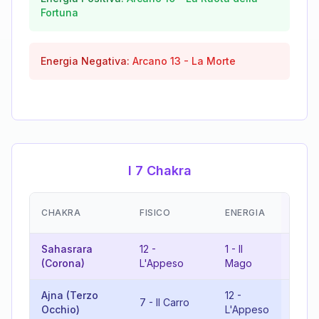
Fortuna
Energia Negativa:
Arcano
13
-
La Morte
I 7 Chakra
EMOZ
CHAKRA
FISICO
ENERGIA
(RIS
Sahasrara
12
-
1
-
Il
13
-
(Corona)
L'Appeso
Mago
Mort
Ajna (Terzo
12
-
7
-
Il Carro
19
-
I
Occhio)
L'Appeso