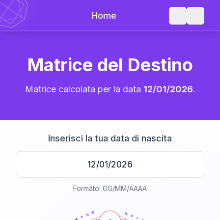
Home
Matrice del Destino
Matrice calcolata per la data
12/01/2026
.
Inserisci la tua data di nascita
Formato: GG/MM/AAAA
20
anni
16
14
15
13
11
7
14
21-22,5