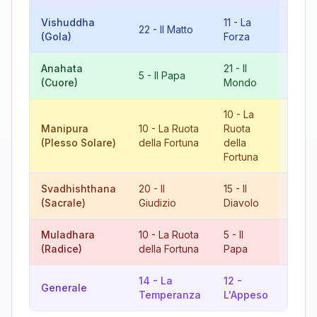
Vishuddha
11
-
La
6
-
Gl
22
-
Il Matto
(Gola)
Forza
Aman
Anahata
21
-
Il
8
-
L
5
-
Il Papa
(Cuore)
Mondo
Giust
10
-
La
Manipura
10
-
La Ruota
Ruota
20
-
I
(Plesso Solare)
della Fortuna
della
Giudi
Fortuna
Svadhishthana
20
-
Il
15
-
Il
8
-
L
(Sacrale)
Giudizio
Diavolo
Giust
Muladhara
10
-
La Ruota
5
-
Il
15
-
Il
(Radice)
della Fortuna
Papa
Diav
14
-
La
12
-
17
-
Generale
Temperanza
L'Appeso
Stell