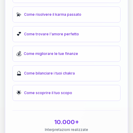
💫
Come risolvere il karma passato
💕
Come trovare l'amore perfetto
💰
Come migliorare le tue finanze
🔮
Come bilanciare i tuoi chakra
🌟
Come scoprire il tuo scopo
10.000+
Interpretazioni realizzate